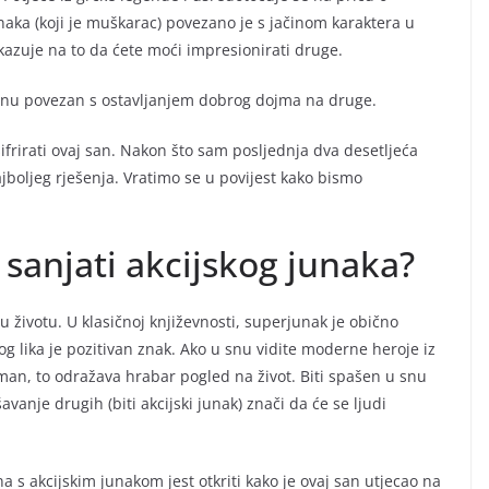
unaka (koji je muškarac) povezano je s jačinom karaktera u
 ukazuje na to da ćete moći impresionirati druge.
m snu povezan s ostavljanjem dobrog dojma na druge.
rirati ovaj san. Nakon što sam posljednja dva desetljeća
ajboljeg rješenja. Vratimo se u povijest kako bismo
 sanjati akcijskog junaka?
u životu. U klasičnoj književnosti, superjunak je obično
rog lika je pozitivan znak. Ako u snu vidite moderne heroje iz
man, to odražava hrabar pogled na život. Biti spašen u snu
vanje drugih (biti akcijski junak) znači da će se ljudi
a s akcijskim junakom jest otkriti kako je ovaj san utjecao na