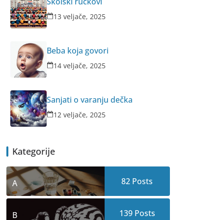
Školski ručkovi
13 veljače, 2025
Beba koja govori
14 veljače, 2025
Sanjati o varanju dečka
12 veljače, 2025
Kategorije
82
Posts
A
139
Posts
B