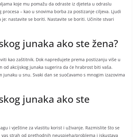
voljama koje mu pomažu da odraste iz djeteta u odraslu
og procesa – kao u snovima borba za postizanje ciljeva. Ljudi
je: nastavite se boriti. Nastavite se boriti. Učinite stvari
ijskog junaka ako ste žena?
viti kao zaštitnik. Dok napredujete prema postizanju više u
en od akcijskog junaka sugerira da će hrabrost biti vaša.
jskom junaku u snu. Svaki dan se suočavamo s mnogim izazovima
jskog junaka ako ste
u i vještine za vlastitu korist i uživanje. Razmislite što se
 vas strah od prethodnih neuspjeha/problema i iskustava