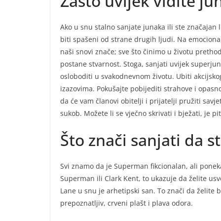
Zašto uvijek vidite j
Ako u snu stalno sanjate junaka ili ste značajan l
biti spašeni od strane drugih ljudi. Na emocion
naši snovi znače; sve što činimo u životu preth
postane stvarnost. Stoga, sanjati uvijek superju
osloboditi u svakodnevnom životu. Ubiti akcijsk
izazovima. Pokušajte pobijediti strahove i opasno
da će vam članovi obitelji i prijatelji pružiti savj
sukob. Možete li se vječno skrivati i bježati, je pi
Što znači sanjati da 
Svi znamo da je Superman fikcionalan, ali ponek
Superman ili Clark Kent, to ukazuje da želite usvo
Lane u snu je arhetipski san. To znači da želite 
prepoznatljiv, crveni plašt i plava odora.