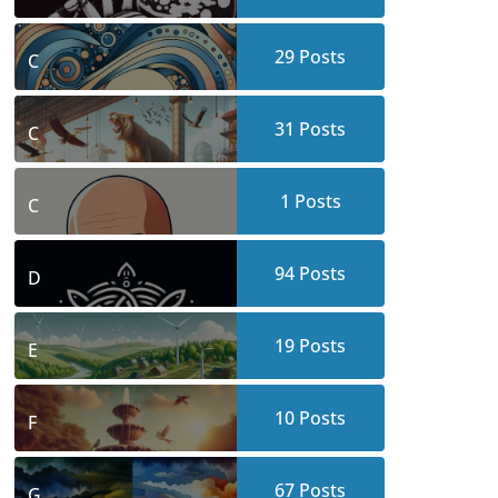
29
Posts
C
31
Posts
C
1
Posts
C
94
Posts
D
19
Posts
E
10
Posts
F
67
Posts
G