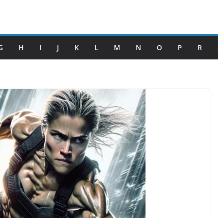
G
H
I
J
K
L
M
N
O
P
R