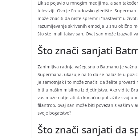
Lik se pojavio u mnogim medijima, a san također 
televiziji. Ovo je Freudovsko gledište. Superman 
može značiti da niste spremni “nastaviti” u život
razumijevanje skrivenih emocija u snu obično m
što ste imali takav san. Ovaj san može izazvati v
Što znači sanjati Bat
Zanimljiva radnja vašeg sna o Batmanu je važna 
Supermana, ukazuje na to da se nalazite u pozici
je samotnjak i to može značiti da želite provesti
biti u našim mislima iz djetinjstva. Ako vidite B
vas može natjerati da konačno potražite svoj unu
filantrop, ovaj san može biti povezan s vašim vl
svoje bogatstvo?
Što znači sanjati da 