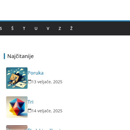
S
Š
T
U
V
Z
Ž
Najčitanije
Poruka
13 veljače, 2025
Tri
14 veljače, 2025