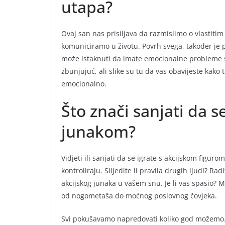
utapa?
Ovaj san nas prisiljava da razmislimo o vlastiti
komuniciramo u životu. Povrh svega, također je
može istaknuti da imate emocionalne probleme s
zbunjujuć, ali slike su tu da vas obavijeste kako 
emocionalno.
Što znači sanjati da s
junakom?
Vidjeti ili sanjati da se igrate s akcijskom figur
kontroliraju. Slijedite li pravila drugih ljudi? R
akcijskog junaka u vašem snu. Je li vas spasio? 
od nogometaša do moćnog poslovnog čovjeka.
Svi pokušavamo napredovati koliko god možemo. Ak