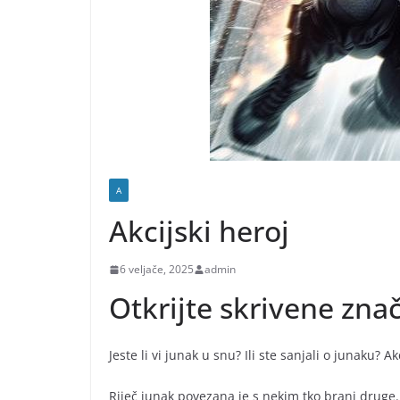
A
Akcijski heroj
6 veljače, 2025
admin
Otkrijte skrivene zna
Jeste li vi junak u snu? Ili ste sanjali o junaku? A
Riječ junak povezana je s nekim tko brani druge.