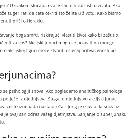
arijeri? U svakom slučaju, ovo je san o hrabrosti u životu. Ako
že sugerirati da ćete otkriti što želite u životu. Kako bismo
enuti priči o Heraklu.
anje boga smrti, riskirajući vlastiti život kako bi zaštitio
učiniti za vas? Akcijski junaci mogu se pojaviti na mnogo
n o akcijskoj figuri može stvoriti osjećaj prihvaćenosti od
perjunacima?
o se psihologiji snova. Ako pogledamo analitičkog psihologa
potječe iz djetinjstva. Stoga, u djetinjstvu akcijski junaci
i često iznenada nastaju i Carl Jung je izjavio da snovi iz
, pa je ovaj san odraz vašeg djetinjstva. Sanjanje o superjunaku
tu.