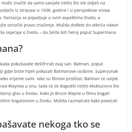
može značiti da samo sanjate nešto što ste vidjeli na
potječe iz stripova iz 1938. godine i iz perspektive snova
u. Fantazija se pojavljuje u svim aspektima života, a
ože označiti pravo značenje. Možda dođete do otkrića nakon
aše osjećaje o životu – da želite biti heroj poput Supermana.
mana?
kada pokušavate dešifrirati ovaj san. Batman, poput
ji gdje biste htjeli pokazati Batmanove osobine. Superjunak
 neko vrijeme sami. Iako su filmovi prošlost, Batman će uvijek
rucea Waynea u snu, tada će se dogoditi nešto ekskluzivno što
tarnji glas u životu. Kako je Bruce Wayne u filmu bogati
astitim bogatstvom u životu. Možda razmatrate kako povećati
spašavate nekoga tko se