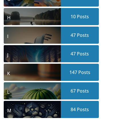
10
Posts
H
47
Posts
I
47
Posts
J
147
Posts
K
67
Posts
L
84
Posts
M