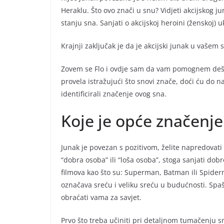
Heraklu. Što ovo znači u snu? Vidjeti akcijskog j
stanju sna. Sanjati o akcijskoj heroini (ženskoj)
Krajnji zaključak je da je akcijski junak u vaše
Zovem se Flo i ovdje sam da vam pomognem dešif
provela istražujući što snovi znače, doći ću do n
identificirali značenje ovog sna.
Koje je opće značenje
Junak je povezan s pozitivom, želite napredovati 
“dobra osoba” ili “loša osoba”, stoga sanjati dob
filmova kao što su: Superman, Batman ili Spider
označava sreću i veliku sreću u budućnosti. Spaša
obraćati vama za savjet.
Prvo što treba učiniti pri detaljnom tumačenju sn