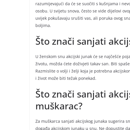
razumijevajući da će se suočiti s kušnjama i ne
osobu. U svijetu snova, često se vide dijelovi ov
uvijek pokušavaju srušiti vas, ali poruka ovog sna 
boljima.
Što znači sanjati akc
U ženskom snu akcijski junak će se najčešće poja
životu, možda ćete doživjeti takav san. Biti spaš
Razmislite o volji i želji koja je potrebna akci
i život može biti težak ponekad.
Što znači sanjati akci
muškarac?
Za muškarca sanjati akcijskog junaka sugerira snag
događa akcijskom junaku u snu. Ne dopustite da