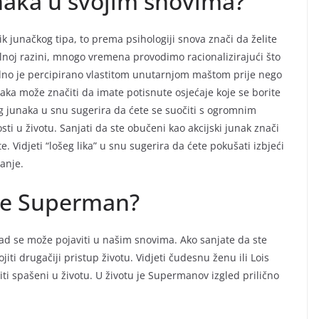
unaka u svojim snovima?
ik junačkog tipa, to prema psihologiji snova znači da želite
alnoj razini, mnogo vremena provodimo racionalizirajući što
odno je percipirano vlastitom unutarnjom maštom prije nego
naka može značiti da imate potisnute osjećaje koje se borite
og junaka u snu sugerira da ćete se suočiti s ogromnim
sti u životu. Sanjati da ste obučeni kao akcijski junak znači
ete. Vidjeti “lošeg lika” u snu sugerira da ćete pokušati izbjeći
tanje.
ste Superman?
ad se može pojaviti u našim snovima. Ako sanjate da ste
jiti drugačiji pristup životu. Vidjeti čudesnu ženu ili Lois
biti spašeni u životu. U životu je Supermanov izgled prilično