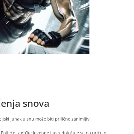
čenja snova
kcijski junak u snu može biti prilično zanimljiv.
 Potječe iz grčke legende i usredotočuje se na priču o