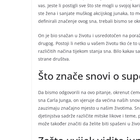
vas. Jeste li postigli sve što ste mogli u svojoj k
ste žena i sanjate muškog akcijskog junaka, to mo
definirali značenje ovog sna, trebali bismo se okr
On je bio snažan u životu i usredotočen na poražav
drugog. Postoji li netko u vašem životu tko će to 
različitih načina tijekom stanja sna. Bilo kakav sa
strane društva.
Što znače snovi o su
Da bismo odgovorili na ovo pitanje, okrenut ćem
sna Carla Junga, on vjeruje da većina naših snova 
zauzimaju značajno mjesto u našim životima. Snov
djetinjstva sadrže različite mitske likove i teme
može također značiti da želite biti spašeni u živo