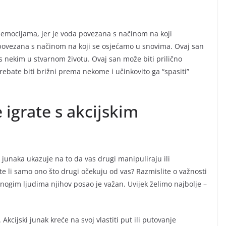
m emocijama, jer je voda povezana s načinom na koji
 povezana s načinom na koji se osjećamo u snovima. Ovaj san
 nekim u stvarnom životu. Ovaj san može biti prilično
trebate biti brižni prema nekome i učinkovito ga “spasiti”
e igrate s akcijskim
om junaka ukazuje na to da vas drugi manipuliraju ili
adite li samo ono što drugi očekuju od vas? Razmislite o važnosti
Mnogim ljudima njihov posao je važan. Uvijek želimo najbolje –
cijski junak kreće na svoj vlastiti put ili putovanje