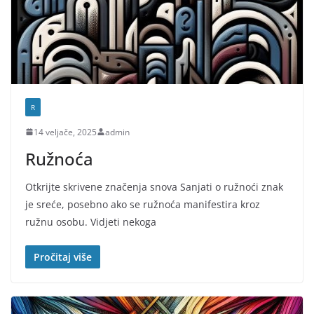
R
14 veljače, 2025
admin
Ružnoća
Otkrijte skrivene značenja snova Sanjati o ružnoći znak
je sreće, posebno ako se ružnoća manifestira kroz
ružnu osobu. Vidjeti nekoga
Pročitaj više