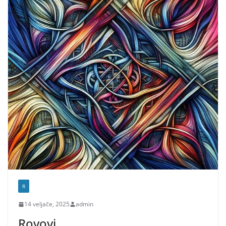
R
14 veljače, 2025
admin
Rovovi