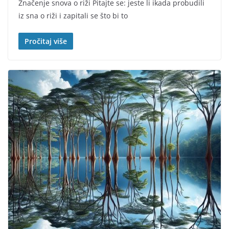
Značenje snova o riži Pitajte se: jeste li ikada probudili
iz sna o riži i zapitali se što bi to
Pročitaj više