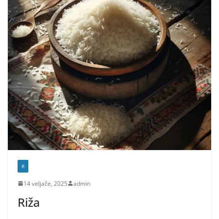
R
14 veljače, 2025
admin
Riža