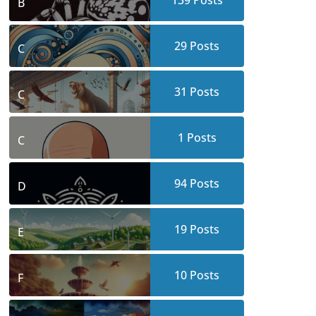
139
Posts
B
29
Posts
C
31
Posts
C
1
Posts
C
94
Posts
D
19
Posts
E
10
Posts
F