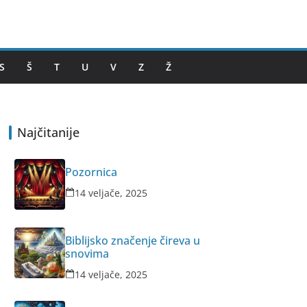
S
Š
T
U
V
Z
Ž
Najčitanije
Pozornica
14 veljače, 2025
Biblijsko značenje čireva u
snovima
14 veljače, 2025