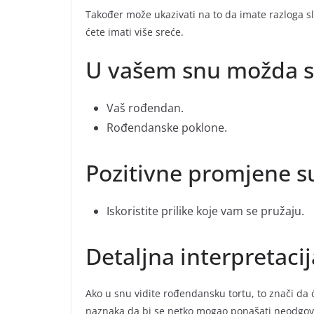
Također može ukazivati na to da imate razloga slav
ćete imati više sreće.
U vašem snu možda st
Vaš rođendan.
Rođendanske poklone.
Pozitivne promjene s
Iskoristite prilike koje vam se pružaju.
Detaljna interpretaci
Ako u snu vidite rođendansku tortu, to znači da 
naznaka da bi se netko mogao ponašati neodgovo