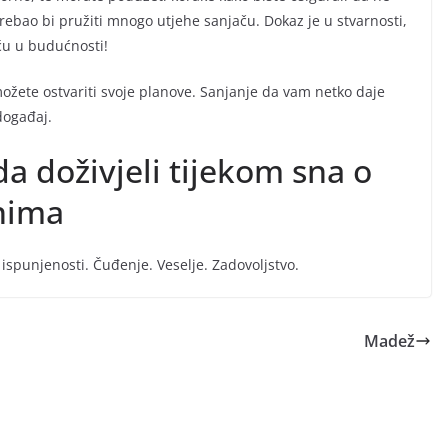
rebao bi pružiti mnogo utjehe sanjaču. Dokaz je u stvarnosti,
eću u budućnosti!
žete ostvariti svoje planove. Sanjanje da vam netko daje
događaj.
da doživjeli tijekom sna o
nima
ispunjenosti. Čuđenje. Veselje. Zadovoljstvo.
Madež