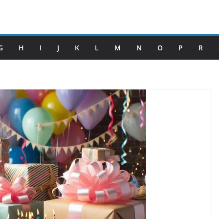
G
H
I
J
K
L
M
N
O
P
R