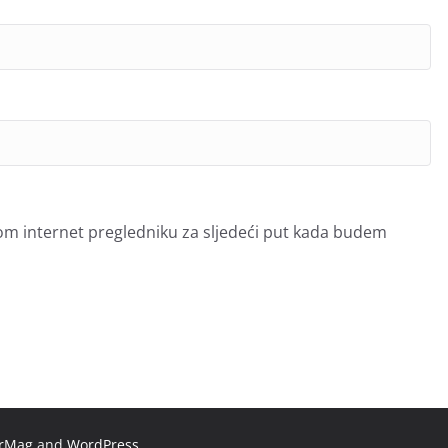
om internet pregledniku za sljedeći put kada budem
orMag
and
WordPress
.