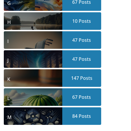
67
Posts
G
10
Posts
H
47
Posts
I
47
Posts
J
147
Posts
K
67
Posts
L
84
Posts
M