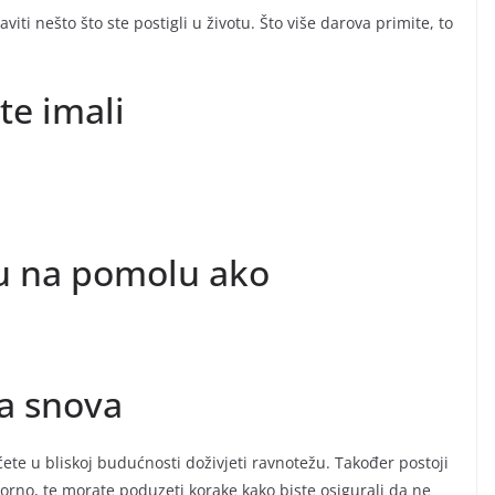
iti nešto što ste postigli u životu. Što više darova primite, to
e imali
u na pomolu ako
ja snova
ćete u bliskoj budućnosti doživjeti ravnotežu. Također postoji
rno, te morate poduzeti korake kako biste osigurali da ne