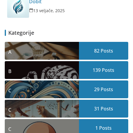
Dobit
13 veljače, 2025
Kategorije
82
Posts
A
139
Posts
B
29
Posts
C
31
Posts
C
1
Posts
C