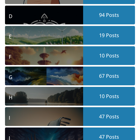
94
Posts
D
19
Posts
E
10
Posts
F
67
Posts
G
10
Posts
H
47
Posts
I
47
Posts
J