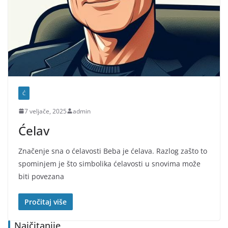
Ć
7 veljače, 2025
admin
Ćelav
Značenje sna o ćelavosti Beba je ćelava. Razlog zašto to
spominjem je što simbolika ćelavosti u snovima može
biti povezana
Pročitaj više
Najčitanije