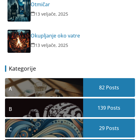
Otmičar
13 veljače, 2025
Okupljanje oko vatre
13 veljače, 2025
Kategorije
82
Posts
A
139
Posts
B
29
Posts
C