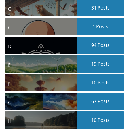
31
Posts
C
1
Posts
C
94
Posts
D
19
Posts
E
10
Posts
F
67
Posts
G
10
Posts
H