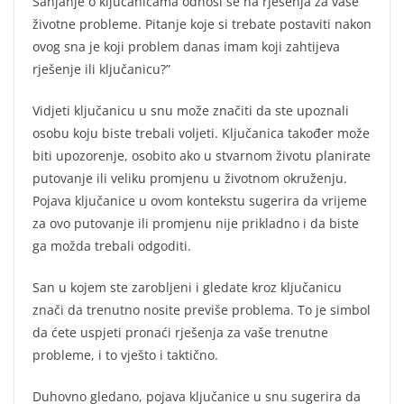
Sanjanje o ključanicama odnosi se na rješenja za vaše
životne probleme. Pitanje koje si trebate postaviti nakon
ovog sna je koji problem danas imam koji zahtijeva
rješenje ili ključanicu?”
Vidjeti ključanicu u snu može značiti da ste upoznali
osobu koju biste trebali voljeti. Ključanica također može
biti upozorenje, osobito ako u stvarnom životu planirate
putovanje ili veliku promjenu u životnom okruženju.
Pojava ključanice u ovom kontekstu sugerira da vrijeme
za ovo putovanje ili promjenu nije prikladno i da biste
ga možda trebali odgoditi.
San u kojem ste zarobljeni i gledate kroz ključanicu
znači da trenutno nosite previše problema. To je simbol
da ćete uspjeti pronaći rješenja za vaše trenutne
probleme, i to vješto i taktično.
Duhovno gledano, pojava ključanice u snu sugerira da