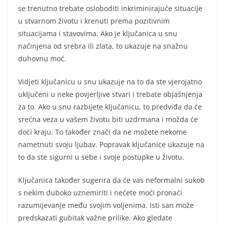
se trenutno trebate osloboditi inkriminirajuće situacije
u stvarnom životu i krenuti prema pozitivnim
situacijama i stavovima. Ako je ključanica u snu
načinjena od srebra ili zlata, to ukazuje na snažnu
duhovnu moć.
Vidjeti ključanicu u snu ukazuje na to da ste vjerojatno
uključeni u neke povjerljive stvari i trebate objašnjenja
za to. Ako u snu razbijete ključanicu, to predviđa da će
srećna veza u vašem životu biti uzdrmana i možda će
doći kraju. To također znači da ne možete nekome
nametnuti svoju ljubav. Popravak ključanice ukazuje na
to da ste sigurni u sebe i svoje postupke u životu.
Ključanica također sugerira da će vas neformalni sukob
s nekim duboko uznemiriti i nećete moći pronaći
razumijevanje među svojim voljenima. Isti san može
predskazati gubitak važne prilike. Ako gledate