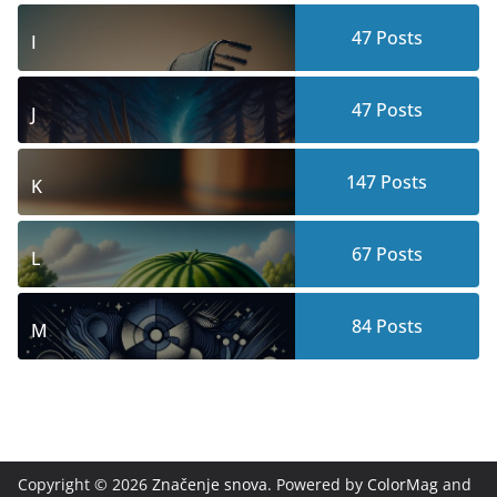
47
Posts
I
47
Posts
J
147
Posts
K
67
Posts
L
84
Posts
M
Copyright © 2026
Značenje snova
. Powered by
ColorMag
and