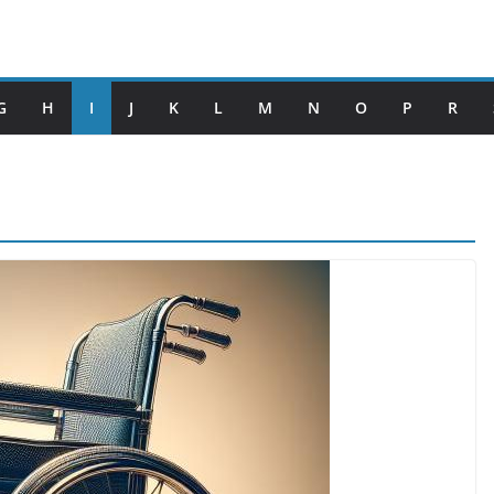
G
H
I
J
K
L
M
N
O
P
R