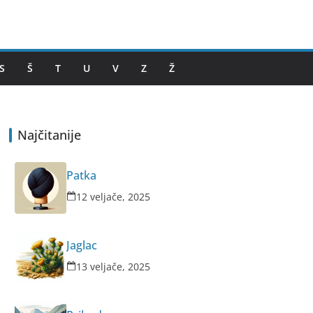
S
Š
T
U
V
Z
Ž
Najčitanije
Patka
12 veljače, 2025
Jaglac
13 veljače, 2025