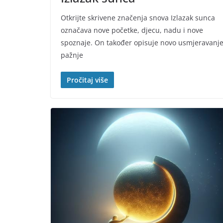
Otkrijte skrivene značenja snova Izlazak sunca
označava nove početke, djecu, nadu i nove
spoznaje. On također opisuje novo usmjeravanj
pažnje
Pročitaj više