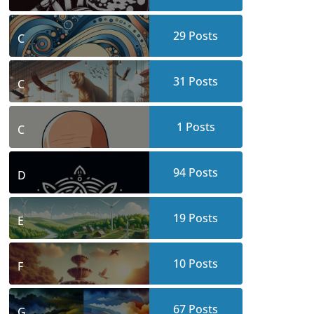
29
Posts
C
31
Posts
C
1
Posts
C
94
Posts
D
19
Posts
E
10
Posts
F
67
Posts
G