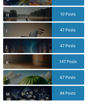
10
Posts
H
47
Posts
I
47
Posts
J
147
Posts
K
67
Posts
L
84
Posts
M