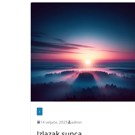
I
14 veljače, 2025
admin
Izlazak sunca