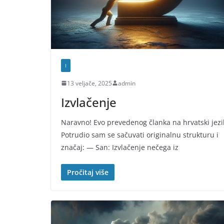
I
13 veljače, 2025
admin
Izvlačenje
Naravno! Evo prevedenog članka na hrvatski jezi
Potrudio sam se sačuvati originalnu strukturu i
značaj: — San: Izvlačenje nečega iz
Pročitaj više