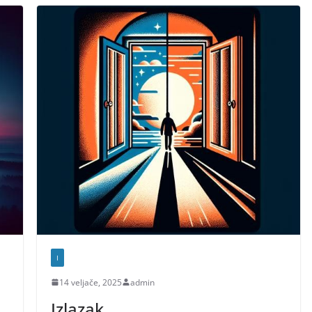
I
14 veljače, 2025
admin
Izlazak