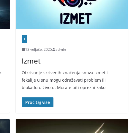
I
13 veljače, 2025
admin
Izmet
k.
Otkrivanje skrivenih značenja snova Izmet i
fekalije u snu mogu odražavati problem ili
blokadu u životu. Morate biti oprezni kako
Pročitaj više