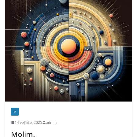
M
14 veljače, 2025
admin
Molim.