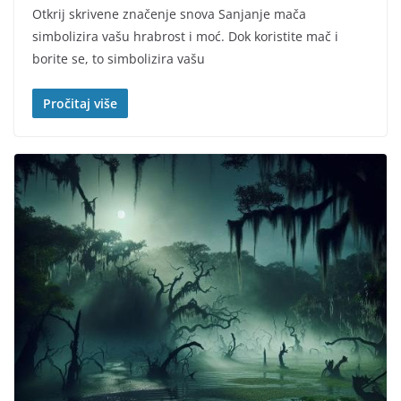
Otkrij skrivene značenje snova Sanjanje mača
simbolizira vašu hrabrost i moć. Dok koristite mač i
borite se, to simbolizira vašu
Pročitaj više