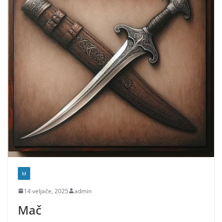
M
14 veljače, 2025
admin
Mač