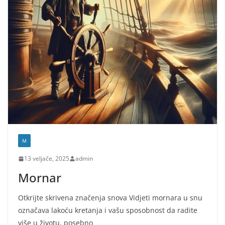
M
13 veljače, 2025
admin
Mornar
Otkrijte skrivena značenja snova Vidjeti mornara u snu
označava lakoću kretanja i vašu sposobnost da radite
više u životu, posebno