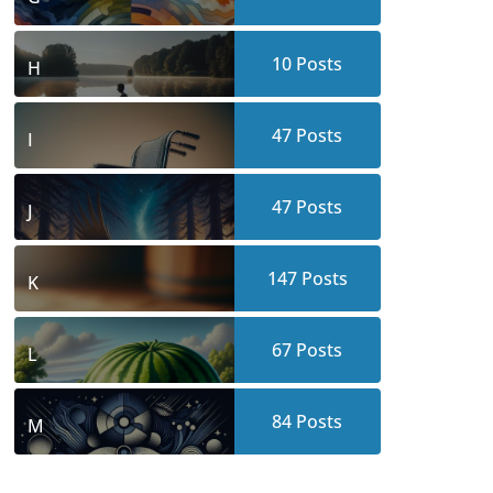
10
Posts
H
47
Posts
I
47
Posts
J
147
Posts
K
67
Posts
L
84
Posts
M