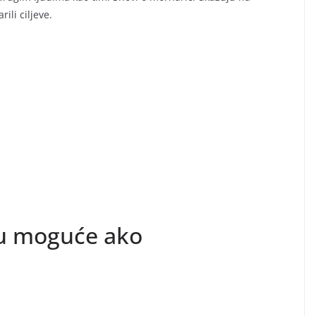
ili ciljeve.
su moguće ako