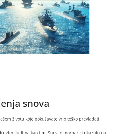
čenja snova
ašem životu koje pokušavate vrlo teško prevladati.
 drugim ljudima kao tim. Snovi o mornarici ukazuju na