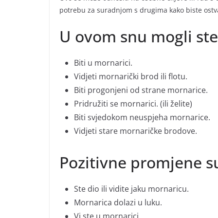
potrebu za suradnjom s drugima kako biste ostvar
U ovom snu mogli ste
Biti u mornarici.
Vidjeti mornarički brod ili flotu.
Biti progonjeni od strane mornarice.
Pridružiti se mornarici. (ili želite)
Biti svjedokom neuspjeha mornarice.
Vidjeti stare mornaričke brodove.
Pozitivne promjene 
Ste dio ili vidite jaku mornaricu.
Mornarica dolazi u luku.
Vi ste u mornarici.