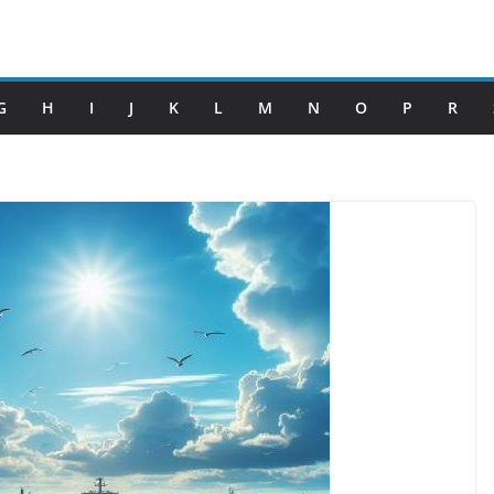
G
H
I
J
K
L
M
N
O
P
R