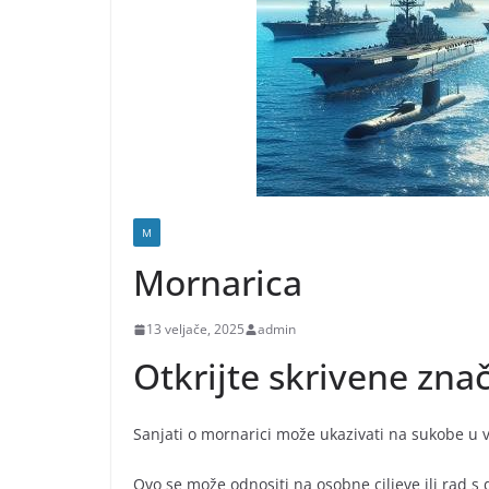
M
Mornarica
13 veljače, 2025
admin
Otkrijte skrivene zna
Sanjati o mornarici može ukazivati na sukobe u v
Ovo se može odnositi na osobne ciljeve ili rad s