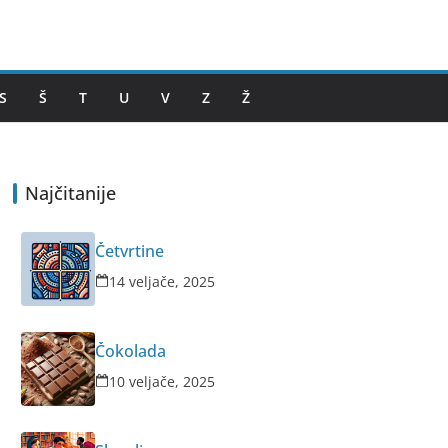
S
Š
T
U
V
Z
Ž
Najčitanije
Četvrtine
14 veljače, 2025
Čokolada
10 veljače, 2025