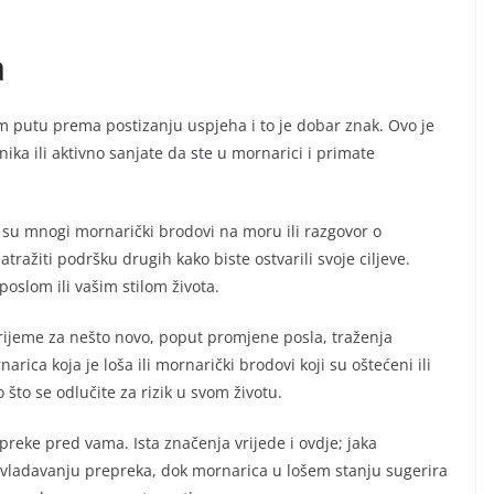
a
om putu prema postizanju uspjeha i to je dobar znak. Ovo je
ika ili aktivno sanjate da ste u mornarici i primate
 su mnogi mornarički brodovi na moru ili razgovor o
atražiti podršku drugih kako biste ostvarili svoje ciljeve.
 poslom ili vašim stilom života.
 vrijeme za nešto novo, poput promjene posla, traženja
ica koja je loša ili mornarički brodovi koji su oštećeni ili
o što se odlučite za rizik u svom životu.
reke pred vama. Ista značenja vrijede i ovdje; jaka
vladavanju prepreka, dok mornarica u lošem stanju sugerira