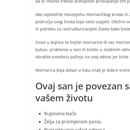
da bi možda trebali preispitati pristupanje tim
Ako svjedočite neuspjehu mornaričkog broda ili 
područja svog života koja neće uspjeti. Obično s
ili potrebu za restrukturiranjem života kako biste 
Snovi u kojima se bojite mornarice ili vas morna
ljubav, probleme u vezi ili borbu u osobnim odno
obratite posebnu pažnju na svoj odnos jer biste 
Mornarica koja dolazi u luku znak je dobre sreće 
Ovaj san je povezan s
vašem životu
Kupovina kuće.
Želja za promjenom posla.
Preispitivanje vašeg odnosa.