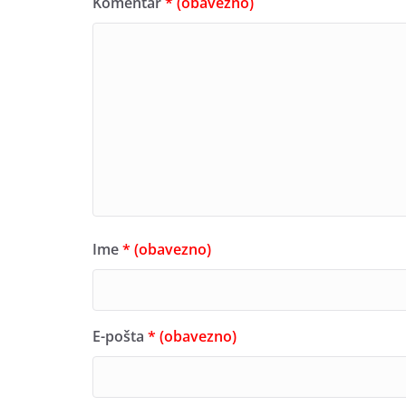
Komentar
* (obavezno)
Ime
* (obavezno)
E-pošta
* (obavezno)