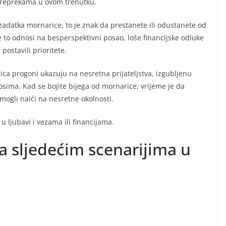
 preprekama u ovom trenutku.
zadatka mornarice, to je znak da prestanete ili odustanete od
e to odnosi na besperspektivni posao, loše financijske odluke
postavili prioritete.
rica progoni ukazuju na nesretna prijateljstva, izgubljenu
sima. Kad se bojite bijega od mornarice, vrijeme je da
mogli naići na nesretne okolnosti.
u ljubavi i vezama ili financijama.
a sljedećim scenarijima u