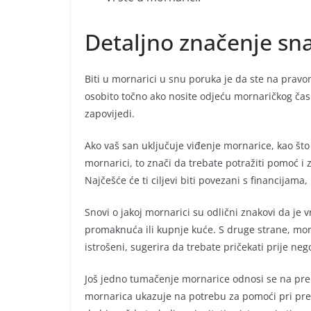
Detaljno značenje sn
Biti u mornarici u snu poruka je da ste na prav
osobito točno ako nosite odjeću mornaričkog časn
zapovijedi.
Ako vaš san uključuje viđenje mornarice, kao što
mornarici, to znači da trebate potražiti pomoć i z
Najčešće će ti ciljevi biti povezani s financijama,
Snovi o jakoj mornarici su odlični znakovi da je
promaknuća ili kupnje kuće. S druge strane, mornar
istrošeni, sugerira da trebate pričekati prije neg
Još jedno tumačenje mornarice odnosi se na prep
mornarica ukazuje na potrebu za pomoći pri pre