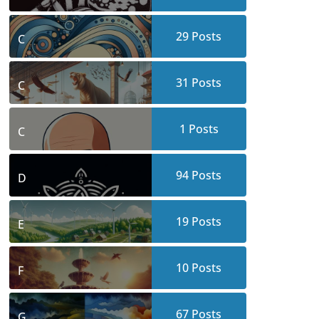
29
Posts
C
31
Posts
C
1
Posts
C
94
Posts
D
19
Posts
E
10
Posts
F
67
Posts
G