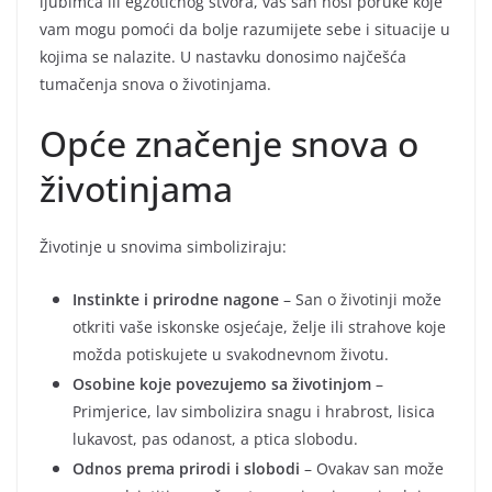
ljubimca ili egzotičnog stvora, vaš san nosi poruke koje
vam mogu pomoći da bolje razumijete sebe i situacije u
kojima se nalazite. U nastavku donosimo najčešća
tumačenja snova o životinjama.
Opće značenje snova o
životinjama
Životinje u snovima simboliziraju:
Instinkte i prirodne nagone
– San o životinji može
otkriti vaše iskonske osjećaje, želje ili strahove koje
možda potiskujete u svakodnevnom životu.
Osobine koje povezujemo sa životinjom
–
Primjerice, lav simbolizira snagu i hrabrost, lisica
lukavost, pas odanost, a ptica slobodu.
Odnos prema prirodi i slobodi
– Ovakav san može