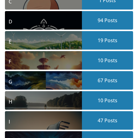
1
Posts
C
94
Posts
D
19
Posts
E
10
Posts
F
67
Posts
G
10
Posts
H
47
Posts
I