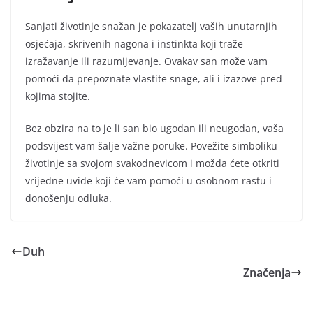
Sanjati životinje snažan je pokazatelj vaših unutarnjih
osjećaja, skrivenih nagona i instinkta koji traže
izražavanje ili razumijevanje. Ovakav san može vam
pomoći da prepoznate vlastite snage, ali i izazove pred
kojima stojite.
Bez obzira na to je li san bio ugodan ili neugodan, vaša
podsvijest vam šalje važne poruke. Povežite simboliku
životinje sa svojom svakodnevicom i možda ćete otkriti
vrijedne uvide koji će vam pomoći u osobnom rastu i
donošenju odluka.
Duh
Značenja