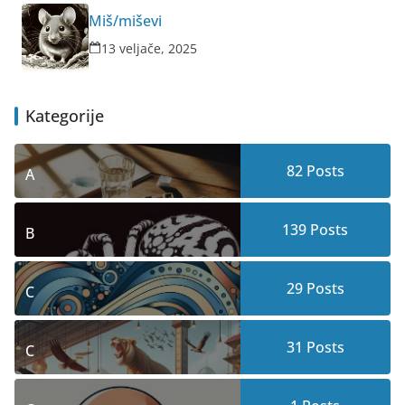
Miš/miševi
13 veljače, 2025
Kategorije
82
Posts
A
139
Posts
B
29
Posts
C
31
Posts
C