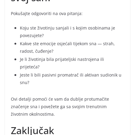
Pokušajte odgovoriti na ova pitanja:
Koju ste životinju sanjali i s kojim osobinama je
povezujete?
Kakve ste emocije osjećali tijekom sna — strah,
radost, čuđenje?
Je li životinja bila prijateljski nastrojena ili
prijeteća?
Jeste li bili pasivni promatrač ili aktivan sudionik u
snu?
Ovi detalji pomoći će vam da dublje protumačite
značenje sna i povežete ga sa svojim trenutnim
životnim okolnostima.
Zaključak