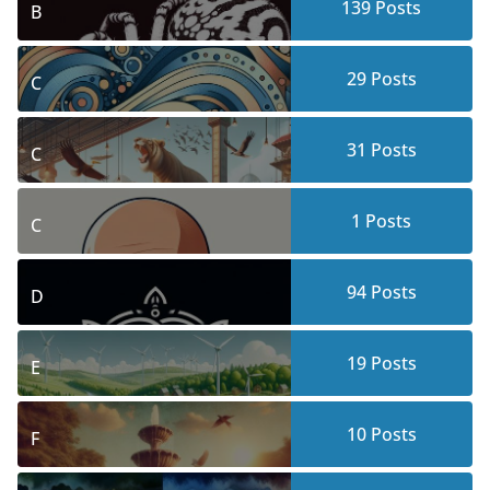
139
Posts
B
29
Posts
C
31
Posts
C
1
Posts
C
94
Posts
D
19
Posts
E
10
Posts
F