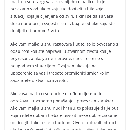
majka u snu razgovara s osmijehom na licu, to je
povezano s odlukom koju ste donijeli u bilo kojoj
situaciji koja je cijenjena od svih, a čini se da su vaša
duša i unutarnja svijest sretni zbog te odluke koju ste
donijeli u budnom životu.
Ako vam majka u snu razgovara ljutito, to je povezano s
odabirom koji ste napravili u stvarnom životu koji je
pogrešan, a ako ga ne ispravite, suočit ćete se s
neugodnom situacijom. Ovaj san ukazuje na
upozorenje za vas i trebate promijeniti smjer kojim
sada idete u stvarnom životu.
Ako vaša majka u snu brine o tuđem djetetu, to
odražava ljubomorno ponašanje i posesivan karakter.
Ako vam majka u snu nudi hranu, to pokazuje da je put
kojim idete dobar i trebate usvojiti neke dobre osobine
od drugih kako biste u budnom životu putovali mirno i
glatko. To će osvježiti vašu unutarnju svijest i dati vam