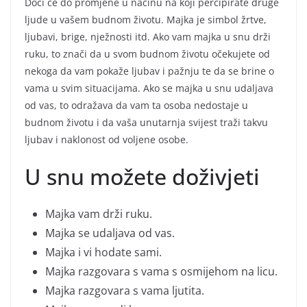
Doći će do promjene u načinu na koji percipirate druge
ljude u vašem budnom životu. Majka je simbol žrtve,
ljubavi, brige, nježnosti itd. Ako vam majka u snu drži
ruku, to znači da u svom budnom životu očekujete od
nekoga da vam pokaže ljubav i pažnju te da se brine o
vama u svim situacijama. Ako se majka u snu udaljava
od vas, to odražava da vam ta osoba nedostaje u
budnom životu i da vaša unutarnja svijest traži takvu
ljubav i naklonost od voljene osobe.
U snu možete doživjeti
Majka vam drži ruku.
Majka se udaljava od vas.
Majka i vi hodate sami.
Majka razgovara s vama s osmijehom na licu.
Majka razgovara s vama ljutita.