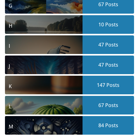
67
Posts
G
10
Posts
H
47
Posts
I
47
Posts
J
147
Posts
K
67
Posts
L
84
Posts
M