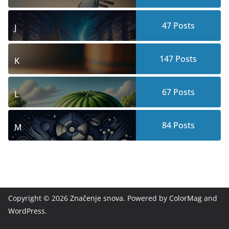
47
Posts
J
147
Posts
K
67
Posts
L
84
Posts
M
Copyright © 2026
Značenje snova
. Powered by
ColorMag
and
WordPress
.