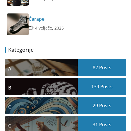
Čarape
14 veljače, 2025
Kategorije
82
Posts
A
139
Posts
B
29
Posts
C
31
Posts
C