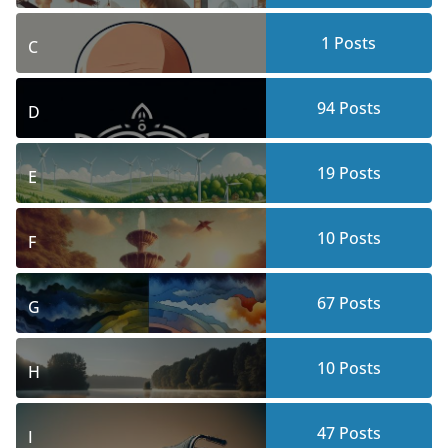
1
Posts
C
94
Posts
D
19
Posts
E
10
Posts
F
67
Posts
G
10
Posts
H
47
Posts
I