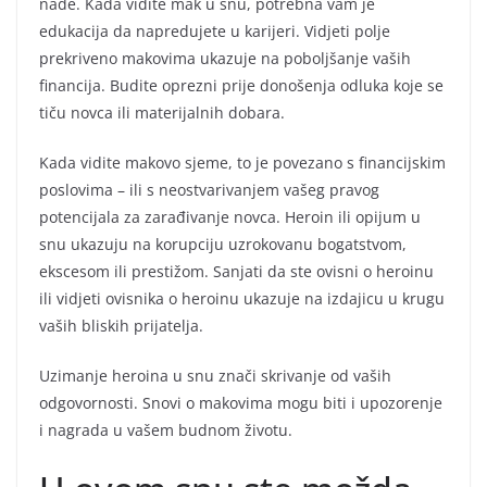
nade. Kada vidite mak u snu, potrebna vam je
edukacija da napredujete u karijeri. Vidjeti polje
prekriveno makovima ukazuje na poboljšanje vaših
financija. Budite oprezni prije donošenja odluka koje se
tiču novca ili materijalnih dobara.
Kada vidite makovo sjeme, to je povezano s financijskim
poslovima – ili s neostvarivanjem vašeg pravog
potencijala za zarađivanje novca. Heroin ili opijum u
snu ukazuju na korupciju uzrokovanu bogatstvom,
ekscesom ili prestižom. Sanjati da ste ovisni o heroinu
ili vidjeti ovisnika o heroinu ukazuje na izdajicu u krugu
vaših bliskih prijatelja.
Uzimanje heroina u snu znači skrivanje od vaših
odgovornosti. Snovi o makovima mogu biti i upozorenje
i nagrada u vašem budnom životu.