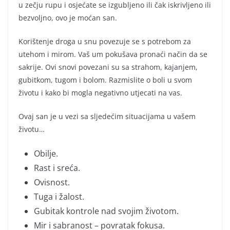
u zečju rupu i osjećate se izgubljeno ili čak iskrivljeno ili
bezvoljno, ovo je moćan san.
Korištenje droga u snu povezuje se s potrebom za
utehom i mirom. Vaš um pokušava pronaći način da se
sakrije. Ovi snovi povezani su sa strahom, kajanjem,
gubitkom, tugom i bolom. Razmislite o boli u svom
životu i kako bi mogla negativno utjecati na vas.
Ovaj san je u vezi sa sljedećim situacijama u vašem
životu…
Obilje.
Rast i sreća.
Ovisnost.
Tuga i žalost.
Gubitak kontrole nad svojim životom.
Mir i sabranost – povratak fokusa.