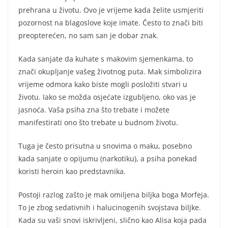
prehrana u životu. Ovo je vrijeme kada želite usmjeriti
pozornost na blagoslove koje imate. Često to znači biti
preopterećen, no sam san je dobar znak.
Kada sanjate da kuhate s makovim sjemenkama, to
znači okupljanje vašeg životnog puta. Mak simbolizira
vrijeme odmora kako biste mogli posložiti stvari u
životu. Iako se možda osjećate izgubljeno, oko vas je
jasnoća. Vaša psiha zna što trebate i možete
manifestirati ono što trebate u budnom životu.
Tuga je često prisutna u snovima o maku, posebno
kada sanjate o opijumu (narkotiku), a psiha ponekad
koristi heroin kao predstavnika.
Postoji razlog zašto je mak omiljena biljka boga Morfeja.
To je zbog sedativnih i halucinogenih svojstava biljke.
Kada su vaši snovi iskrivljeni, slično kao Alisa koja pada