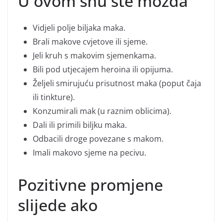
U ovom snu ste možda
Vidjeli polje biljaka maka.
Brali makove cvjetove ili sjeme.
Jeli kruh s makovim sjemenkama.
Bili pod utjecajem heroina ili opijuma.
Željeli smirujuću prisutnost maka (poput čaja
ili tinkture).
Konzumirali mak (u raznim oblicima).
Dali ili primili biljku maka.
Odbacili droge povezane s makom.
Imali makovo sjeme na pecivu.
Pozitivne promjene
slijede ako