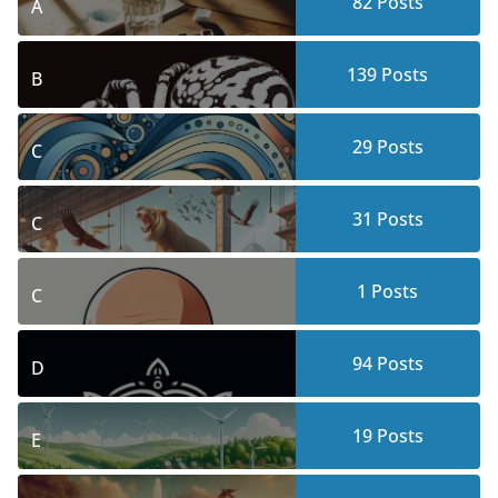
82
Posts
A
139
Posts
B
29
Posts
C
31
Posts
C
1
Posts
C
94
Posts
D
19
Posts
E