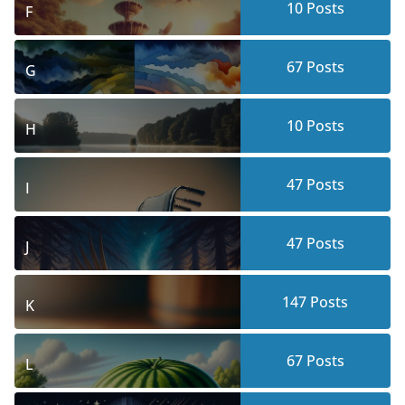
10
Posts
F
67
Posts
G
10
Posts
H
47
Posts
I
47
Posts
J
147
Posts
K
67
Posts
L