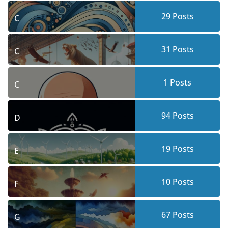
29
Posts
C
31
Posts
C
1
Posts
C
94
Posts
D
19
Posts
E
10
Posts
F
67
Posts
G