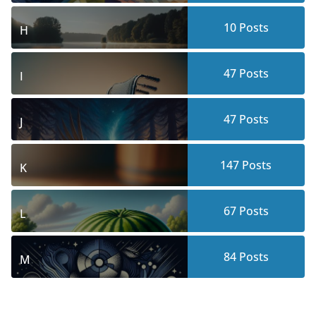
10
Posts
H
47
Posts
I
47
Posts
J
147
Posts
K
67
Posts
L
84
Posts
M