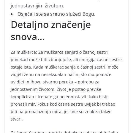
jednostavnijim životom.
Osjećali ste se sretno služeći Bogu.
Detaljno značenje
snova…
Za muškarce: Za muškarca sanjati o časnoj sestri
ponekad može biti zbunjujuće, ali energija časne sestre
ostaje ista. Kada muškarac sanja o časnoj sestri, može
vidjeti ženu na neseksualan način, što mu pomaže
uvidjeti njihovu stvarnu poruku – potrebu za
jednostavnim životom. Život je postao previše
kompliciran i trebate ga pojednostaviti kako biste
pronašli mir. Fokus kod časne sestre uvijek bi trebao
biti na pronalaženju mira, jer one su znak za takve
stvari.
Za žene: Kao žena, možda duboko u sebi osjetite želju