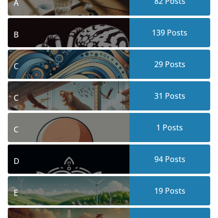
82
Posts
A
139
Posts
B
29
Posts
C
31
Posts
C
1
Posts
C
94
Posts
D
19
Posts
E