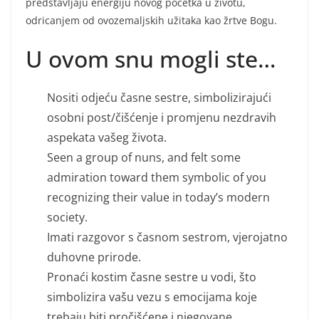
predstavljaju energiju novog početka u životu,
odricanjem od ovozemaljskih užitaka kao žrtve Bogu.
U ovom snu mogli ste…
Nositi odjeću časne sestre, simbolizirajući
osobni post/čišćenje i promjenu nezdravih
aspekata vašeg života.
Seen a group of nuns, and felt some
admiration toward them symbolic of you
recognizing their value in today’s modern
society.
Imati razgovor s časnom sestrom, vjerojatno
duhovne prirode.
Pronaći kostim časne sestre u vodi, što
simbolizira vašu vezu s emocijama koje
trebaju biti pročišćene i njegovane.