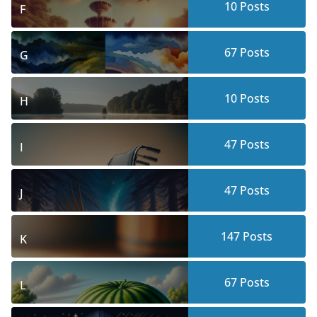
10
Posts
F
67
Posts
G
10
Posts
H
47
Posts
I
47
Posts
J
147
Posts
K
67
Posts
L