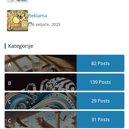
Reklama
6 veljače, 2025
Kategorije
82
Posts
A
139
Posts
B
29
Posts
C
31
Posts
C