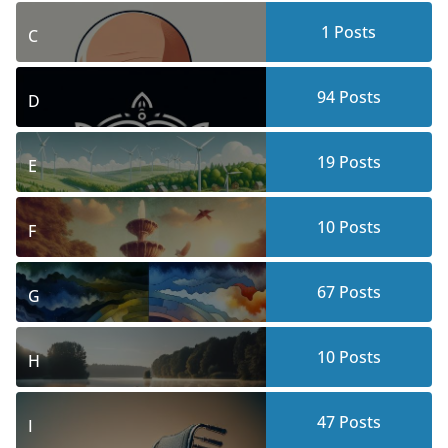
1
Posts
C
94
Posts
D
19
Posts
E
10
Posts
F
67
Posts
G
10
Posts
H
47
Posts
I