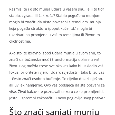
Razmislite i o što munja udara u vašem snu, je li to tlo?
stablo, zgrada ili čak kuća? Stablo pogođeno munjom
moglo bi značiti da niste povezani s temeljem, munja
koja pogađa strukturu (poput kuće itd.) mogla bi
ukazivati na promjene u vašim temeljima ili životnim
okolnostima.
Ako stojite izravno ispod udara munje u svom snu, to
znači da božanska moć i transformacija dolaze u vaš
život. Bog možda trese sve oko vas kako bi usklađio vaš
fokus, prioritete i vjeru. Udarc svjetlosti – tako blizu vas
– često znači osobno buđenje. To rijetko dolazi nježno,
ali uvijek namjerno. Ovo vas podsjeća da ste pozvani za
više. Život kakav ste poznavali uskoro će se promijeniti.
Jeste li spremni zakoračiti u novo poglavlje svog poziva?
Što znači sanjati munju