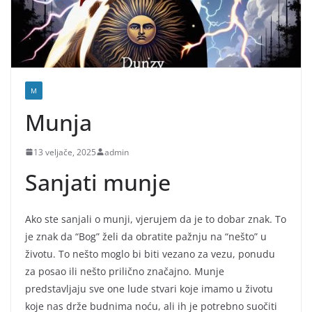
M
Munja
13 veljače, 2025
admin
Sanjati munje
Ako ste sanjali o munji, vjerujem da je to dobar znak. To
je znak da “Bog” želi da obratite pažnju na “nešto” u
životu. To nešto moglo bi biti vezano za vezu, ponudu
za posao ili nešto prilično značajno. Munje
predstavljaju sve one lude stvari koje imamo u životu
koje nas drže budnima noću, ali ih je potrebno suočiti