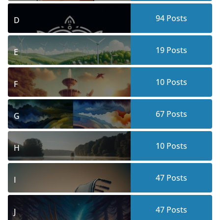
94
Posts
D
19
Posts
E
10
Posts
F
67
Posts
G
10
Posts
H
47
Posts
I
47
Posts
J