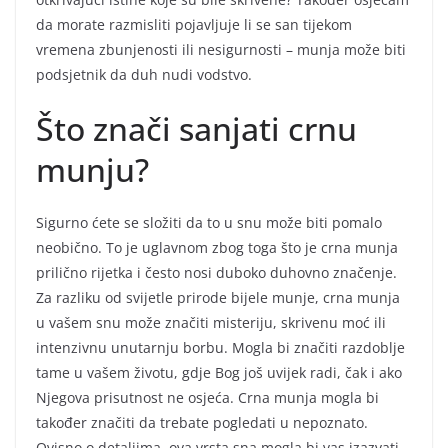
da morate razmisliti pojavljuje li se san tijekom
vremena zbunjenosti ili nesigurnosti – munja može biti
podsjetnik da duh nudi vodstvo.
Što znači sanjati crnu
munju?
Sigurno ćete se složiti da to u snu može biti pomalo
neobično. To je uglavnom zbog toga što je crna munja
prilično rijetka i često nosi duboko duhovno značenje.
Za razliku od svijetle prirode bijele munje, crna munja
u vašem snu može značiti misteriju, skrivenu moć ili
intenzivnu unutarnju borbu. Mogla bi značiti razdoblje
tame u vašem životu, gdje Bog još uvijek radi, čak i ako
Njegova prisutnost ne osjeća. Crna munja mogla bi
također značiti da trebate pogledati u nepoznato.
Ovisno o detaljima, ova vrsta sna mogla bi vas izazvati