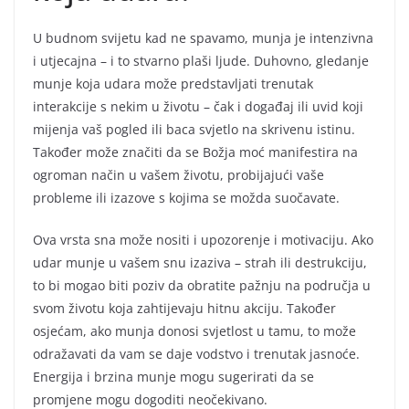
U budnom svijetu kad ne spavamo, munja je intenzivna
i utjecajna – i to stvarno plaši ljude. Duhovno, gledanje
munje koja udara može predstavljati trenutak
interakcije s nekim u životu – čak i događaj ili uvid koji
mijenja vaš pogled ili baca svjetlo na skrivenu istinu.
Također može značiti da se Božja moć manifestira na
ogroman način u vašem životu, probijajući vaše
probleme ili izazove s kojima se možda suočavate.
Ova vrsta sna može nositi i upozorenje i motivaciju. Ako
udar munje u vašem snu izaziva – strah ili destrukciju,
to bi mogao biti poziv da obratite pažnju na područja u
svom životu koja zahtijevaju hitnu akciju. Također
osjećam, ako munja donosi svjetlost u tamu, to može
odražavati da vam se daje vodstvo i trenutak jasnoće.
Energija i brzina munje mogu sugerirati da se
promjene mogu dogoditi neočekivano.