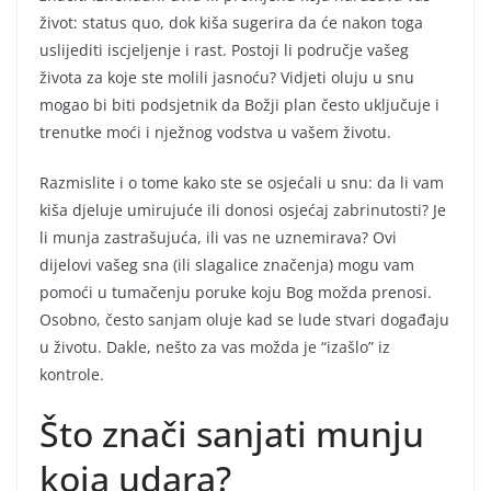
život: status quo, dok kiša sugerira da će nakon toga
uslijediti iscjeljenje i rast. Postoji li područje vašeg
života za koje ste molili jasnoću? Vidjeti oluju u snu
mogao bi biti podsjetnik da Božji plan često uključuje i
trenutke moći i nježnog vodstva u vašem životu.
Razmislite i o tome kako ste se osjećali u snu: da li vam
kiša djeluje umirujuće ili donosi osjećaj zabrinutosti? Je
li munja zastrašujuća, ili vas ne uznemirava? Ovi
dijelovi vašeg sna (ili slagalice značenja) mogu vam
pomoći u tumačenju poruke koju Bog možda prenosi.
Osobno, često sanjam oluje kad se lude stvari događaju
u životu. Dakle, nešto za vas možda je “izašlo” iz
kontrole.
Što znači sanjati munju
koja udara?