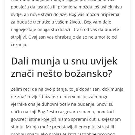
podsjeća da jasnoća ili promjena možda još uvijek nisu
ovdje, ali nove stvari dolaze. Bog vas možda priprema
za buduće trenutke u vašem životu. Bog vam daje
nagovještaje onoga što dolazi i traži od vas da budete
strpljivi. Ovaj san vas ohrabruje da se ne umorite od
čekanja.
Dali munja u snu uvijek
znači nešto božansko?
Želim reći da na ovo pitanje, to je dobar san, dok munja
ne znači uvijek božansku intervenciju, za mnoge
vjernike ona je duhovni poziv na buđenje. Snovi su
način na koji Bog često razgovara s nama, ponekad
govoreći istine koje još nismo spremni čuti u svjesnom
stanju. Munja može predstavljati energiju, strast ili
osobnu snagu ako prolazite kroz razdoblje osobnog