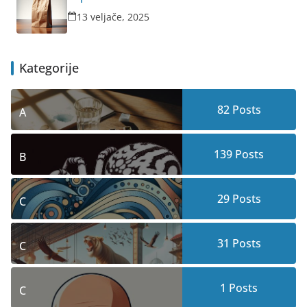
13 veljače, 2025
Kategorije
82
Posts
A
139
Posts
B
29
Posts
C
31
Posts
C
1
Posts
C