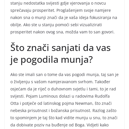
stanju nedostatka svijesti gdje vjerovanja o novcu
sprečavaju prosperitet. Proglašenjem svoje namjere
nakon sna o munji znači da je vaša ideja fokusiranja na
obilje. Ako ste u stanju pomoći sebi vizualizirati
prosperitet nakon ovog sna, možda vam to san govori.
Što znači sanjati da vas
je pogodila munja?
Ako ste imali san o tome da vas pogodi munja, taj san je
o življenju s vašom namjeravanom svrhom. Također
osjećam da je riječ o duhovnom svjetlu i tami, to je rad
svijesti. Pojam Luminous dolazi u radovima Rudolfa
Otta i potječe od latinskog pojma Newman, što znači
nebeska prisutnost i božanska prisutnost. Razlog zašto
to spominjem je taj što kad vidite munju u snu, to znači
da dobivate poziv na buđenje od Boga. Vidjeti kako