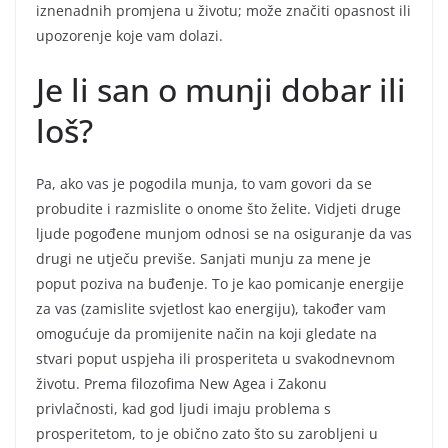
iznenadnih promjena u životu; može značiti opasnost ili
upozorenje koje vam dolazi.
Je li san o munji dobar ili
loš?
Pa, ako vas je pogodila munja, to vam govori da se
probudite i razmislite o onome što želite. Vidjeti druge
ljude pogođene munjom odnosi se na osiguranje da vas
drugi ne utječu previše. Sanjati munju za mene je
poput poziva na buđenje. To je kao pomicanje energije
za vas (zamislite svjetlost kao energiju), također vam
omogućuje da promijenite način na koji gledate na
stvari poput uspjeha ili prosperiteta u svakodnevnom
životu. Prema filozofima New Agea i Zakonu
privlačnosti, kad god ljudi imaju problema s
prosperitetom, to je obično zato što su zarobljeni u