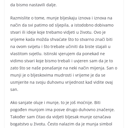
da bismo nastavili dalje.
Razmislite o tome, munje bljeskaju iznova i iznova na
način da svi patimo od sljepila, a istodobno dobivamo
stvari ili ideje koje trebamo vidjeti u životu. Ovo je
vrijeme kada možda shvaćate što to stvarno znači biti
na ovom svijetu i što trebate učiniti da biste stajali u
vlastitom svjetlu. Istinski vjerujem da ponekad ne
vidimo stvari koje bismo trebali i uvjeren sam da je to
zato što se naše ponašanje na neki način mijenja. San o
munji je o bljeskovima mudrosti i vrijeme je da se
usmjerite na svoju duhovnu vrijednost kad vidite ovaj
san.
Ako sanjate oluje i munje, to je još moćnije. Biti
pogođen munjom ima posve drugo duhovno značenje.
Također sam čitao da vidjeti bljesak munje označava
bogatstvo u životu. Često nalazim da je munja simbol