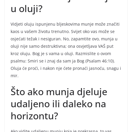
u oluji?
Vidjeti oluju ispunjenu bljeskovima munje može značiti
kaos u vašem životu trenutno. Svijet oko vas može se
osjećati težak i nesiguran. No, zapamtite ovo, munja u
oluji nije samo destruktivna; ona osvjetljava VAŠ put
kroz oluju. Bog je s vama u oluji. Razmislite o ovom
psalmu: Smiri se i znaj da sam ja Bog (Psalam 46:10).
Oluja će proći, i nakon nje ćete pronaći jasnoću, snagu i
mir.
Što ako munja djeluje
udaljeno ili daleko na
horizontu?
Ako vidite udaljenu munju koja je prekrasna, to vas