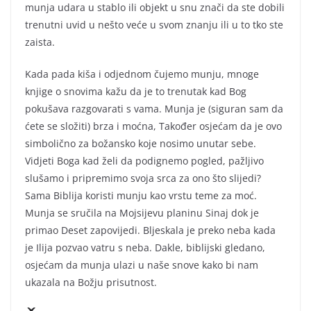
munja udara u stablo ili objekt u snu znači da ste dobili
trenutni uvid u nešto veće u svom znanju ili u to tko ste
zaista.
Kada pada kiša i odjednom čujemo munju, mnoge
knjige o snovima kažu da je to trenutak kad Bog
pokušava razgovarati s vama. Munja je (siguran sam da
ćete se složiti) brza i moćna, Također osjećam da je ovo
simbolično za božansko koje nosimo unutar sebe.
Vidjeti Boga kad želi da podignemo pogled, pažljivo
slušamo i pripremimo svoja srca za ono što slijedi?
Sama Biblija koristi munju kao vrstu teme za moć.
Munja se sručila na Mojsijevu planinu Sinaj dok je
primao Deset zapovijedi. Bljeskala je preko neba kada
je Ilija pozvao vatru s neba. Dakle, biblijski gledano,
osjećam da munja ulazi u naše snove kako bi nam
ukazala na Božju prisutnost.