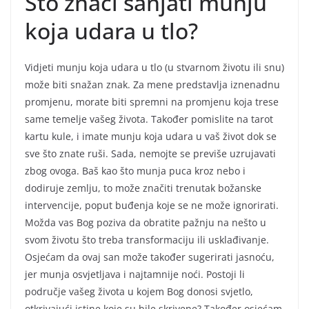
Što znači sanjati munju
koja udara u tlo?
Vidjeti munju koja udara u tlo (u stvarnom životu ili snu)
može biti snažan znak. Za mene predstavlja iznenadnu
promjenu, morate biti spremni na promjenu koja trese
same temelje vašeg života. Također pomislite na tarot
kartu kule, i imate munju koja udara u vaš život dok se
sve što znate ruši. Sada, nemojte se previše uzrujavati
zbog ovoga. Baš kao što munja puca kroz nebo i
dodiruje zemlju, to može značiti trenutak božanske
intervencije, poput buđenja koje se ne može ignorirati.
Možda vas Bog poziva da obratite pažnju na nešto u
svom životu što treba transformaciju ili usklađivanje.
Osjećam da ovaj san može također sugerirati jasnoću,
jer munja osvjetljava i najtamnije noći. Postoji li
područje vašeg života u kojem Bog donosi svjetlo,
otkrivajući istine koje su bile skrivene? Također osjećam