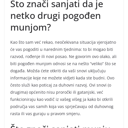
Što znači sanjati da je
netko drugi pogođen
munjom?
Kao što sam već rekao, neočekivana situacija vjerojatno
će vas pogoditi u narednim tjednima: to bi mogao biti
razvod, rođenje ili novi posao. Ne govorim ovo olako, ali
biti pogođen munjom odnosi se na nešto “veliko” što se
događa. Možda ćete otkriti da vaši snovi uključuju
informacije koje ne možete vidjeti kada ste budni. Ovo
često služi kao poticaj za duhovni razvoj. Ovi snovi (o
drugima) općenito nisu proročki ili gatanjski, već
funkcioniraju kao vodič iz vašeg višeg ja kako bi otkrili
područja vas samih koja vas sprječavaju od duhovnog
rasta ili vas guraju u pravom smjeru.