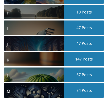
10
Posts
H
47
Posts
I
47
Posts
J
147
Posts
K
67
Posts
L
84
Posts
M