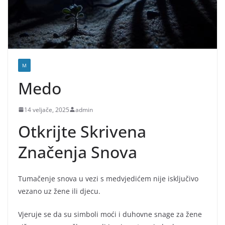
M
Medo
14 veljače, 2025
admin
Otkrijte Skrivena
Značenja Snova
Tumačenje snova u vezi s medvjedićem nije isključivo
vezano uz žene ili djecu.
Vjeruje se da su simboli moći i duhovne snage za žene