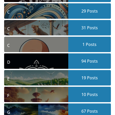
29
Posts
C
31
Posts
C
1
Posts
C
94
Posts
D
19
Posts
E
10
Posts
F
67
Posts
G