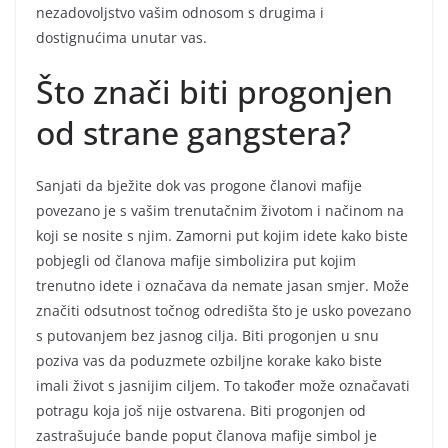
nezadovoljstvo vašim odnosom s drugima i
dostignućima unutar vas.
Što znači biti progonjen
od strane gangstera?
Sanjati da bježite dok vas progone članovi mafije
povezano je s vašim trenutačnim životom i načinom na
koji se nosite s njim. Zamorni put kojim idete kako biste
pobjegli od članova mafije simbolizira put kojim
trenutno idete i označava da nemate jasan smjer. Može
značiti odsutnost točnog odredišta što je usko povezano
s putovanjem bez jasnog cilja. Biti progonjen u snu
poziva vas da poduzmete ozbiljne korake kako biste
imali život s jasnijim ciljem. To također može označavati
potragu koja još nije ostvarena. Biti progonjen od
zastrašujuće bande poput članova mafije simbol je