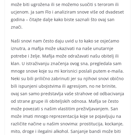
može biti ugrožena ili se možemo suočiti s terorom ili
ucjenom. Ja sam Flo i analiziram snove više od dvadeset
godina – čitajte dalje kako biste saznali što ovaj san
znači.
Naši snovi nam često daju uvid u to kako se osjećamo
iznutra, a mafija može ukazivati na naše unutarnje
potrebe i želje. Mafija može odražavati našu obitelj ili
klan. U istraživanju značenja ovog sna, pregledala sam
mnoge snove koje su mi korisnici poslali putem e-maila.
Neki su bili prilično zabrinuti jer su njihovi snovi obično
bili ispunjeni ubojstvima ili agresijom, no ne brinite,
ovaj san samo predstavlja vaše strahove od odbacivanja
od strane grupe ili obiteljskih odnosa. Mafija se često
može povezati s našim vlastitim preživljavanjem. San
može imati mnogo reprezentacija koje se pojavljuju na
različite načine u našim snovima: prostitucija, kockanje,
mito, droge i ilegalni alkohol. Sanjanje bandi može biti