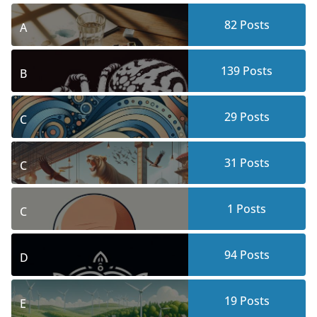
82
Posts
A
139
Posts
B
29
Posts
C
31
Posts
C
1
Posts
C
94
Posts
D
19
Posts
E