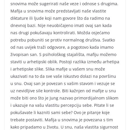
snovima može sugerirati naše veze i odnose s drugima.
Mafija u snovima može predstavljati naše vlastite
diktature ili ljude koji nam govore što da radimo na
dnevnoj bazi. Nije neuobičajeno imati ovaj san kada
nas drugi pokušavaju kontrolirati. Možda osjećamo
potrebu pobuniti se protiv normalnog društva. Svatko
od nas uvijek traži odgovore, a pogotovo kada imamo
živopisan san. S psihološkog stajališta, mafiju možemo
staviti u arhetipski oblik. Postoji razlika između arhetipa
i arhetipske slike. Slika mafije u vašem snu može
ukazivati na to da sve vaše iskustvo dolazi na površinu
u snu. Ovaj san je povezan s vašim stavom i vezuje se
uz nevidljive sile kontrole. Biti kažnjen od mafije u snu
može biti ono što je Jung nazvao primordijalnom slikom
i ukazuje na vašu vlastitu percepciju sebe. Pitate li se
pokušavate li kazniti sami sebe? Ovo je pitanje koje
trebate postaviti. Mafija u snovima je povezana s tim
kako pripadamo u životu. U snu, naša vlastita sigurnost