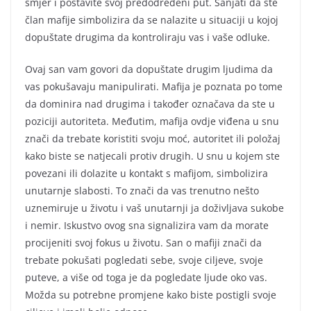
smjer i postavite svoj predodređeni put. Sanjati da ste
član mafije simbolizira da se nalazite u situaciji u kojoj
dopuštate drugima da kontroliraju vas i vaše odluke.
Ovaj san vam govori da dopuštate drugim ljudima da
vas pokušavaju manipulirati. Mafija je poznata po tome
da dominira nad drugima i također označava da ste u
poziciji autoriteta. Međutim, mafija ovdje viđena u snu
znači da trebate koristiti svoju moć, autoritet ili položaj
kako biste se natjecali protiv drugih. U snu u kojem ste
povezani ili dolazite u kontakt s mafijom, simbolizira
unutarnje slabosti. To znači da vas trenutno nešto
uznemiruje u životu i vaš unutarnji ja doživljava sukobe
i nemir. Iskustvo ovog sna signalizira vam da morate
procijeniti svoj fokus u životu. San o mafiji znači da
trebate pokušati pogledati sebe, svoje ciljeve, svoje
puteve, a više od toga je da pogledate ljude oko vas.
Možda su potrebne promjene kako biste postigli svoje