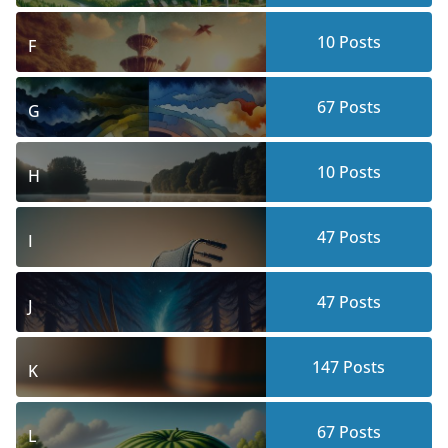
10
Posts
F
67
Posts
G
10
Posts
H
47
Posts
I
47
Posts
J
147
Posts
K
67
Posts
L