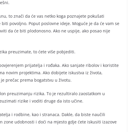
ešni.
u snu, to znači da će vas netko koga poznajete pokušati
 biti povoljno. Poput poslovne ideje. Moguće je da će vam se
aviti da će biti plodonosno. Ako ne uspije, ako posao nije
izika preuzimate, to ćete više pobjediti.
vjerenjem prijatelja i rođaka. Ako sanjate ribolov i koristite
a novim projektima. Ako dobijete iskustva iz života,
o je prečac prema bogatstvu u životu.
lon preuzimanju rizika. To je rezultiralo zaostatkom u
uzimati rizike i voditi druge da isto učine.
telja i rodbine, kao i stranaca. Dakle, da biste naučili
n zone udobnosti i doći na mjesto gdje ćete iskusiti izazove