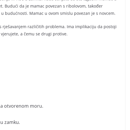
vjet. Budući da je mamac povezan s ribolovom, također
ku u budućnosti. Mamac u ovom smislu povezan je s novcem.
ješavanjem različitih problema. Ima implikaciju da postoji
vjerujete, a čemu se drugi protive.
v na otvorenom moru.
 u zamku.