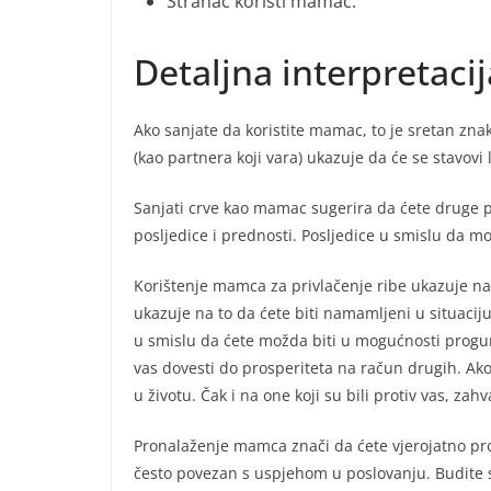
Stranac koristi mamac.
Detaljna interpretaci
Ako sanjate da koristite mamac, to je sretan z
(kao partnera koji vara) ukazuje da će se stavovi 
Sanjati crve kao mamac sugerira da ćete druge p
posljedice i prednosti. Posljedice u smislu da mo
Korištenje mamca za privlačenje ribe ukazuje na
ukazuje na to da ćete biti namamljeni u situaciju 
u smislu da ćete možda biti u mogućnosti progura
vas dovesti do prosperiteta na račun drugih. Ako
u životu. Čak i na one koji su bili protiv vas, zahv
Pronalaženje mamca znači da ćete vjerojatno pr
često povezan s uspjehom u poslovanju. Budite s