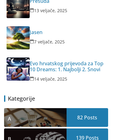
Presuda
13 veljače, 2025
Jasen
7 veljače, 2025
Evo hrvatskog prijevoda za Top
10 Dreams: 1. Najbolji 2. Snovi
14 veljače, 2025
Kategorije
82
Posts
A
139
Posts
B