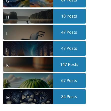
67
Posts
G
10
Posts
H
47
Posts
I
47
Posts
J
147
Posts
K
67
Posts
L
84
Posts
M