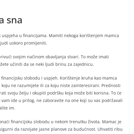
ja sna
nak uspjeha u financijama. Mamiti nekoga korištenjem mamca
ljudi uskoro promijeniti.
rivući svojim načinom obavljanja stvari. To može imati
žete učiniti da se neki ljudi brinu za zajednicu.
 financijsku slobodu i uspjeh. Korištenje kruha kao mamca
koju ne razumijete ili za koju niste zainteresirani. Prednosti
ti svoju želju i okupiti podršku koja može biti korisna. To će
 vam ide u prilog, ne zaboravite na one koji su vas podržavali
alite im.
onaći financijsku slobodu u nekom trenutku života. Mamac je
igurni da razvijate jasne planove za budućnost. Uhvatiti ribu