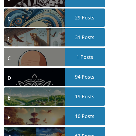
29
Posts
C
31
Posts
C
1
Posts
C
94
Posts
D
19
Posts
E
10
Posts
F