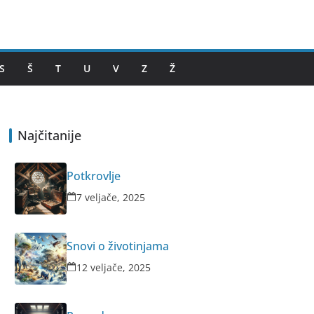
S
Š
T
U
V
Z
Ž
Najčitanije
Potkrovlje
7 veljače, 2025
Snovi o životinjama
12 veljače, 2025