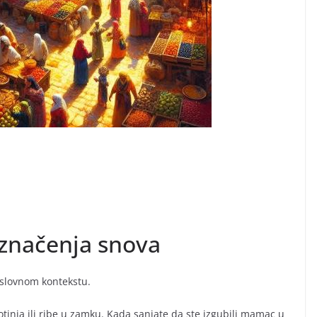
 značenja snova
slovnom kontekstu.
otinja ili ribe u zamku. Kada sanjate da ste izgubili mamac u