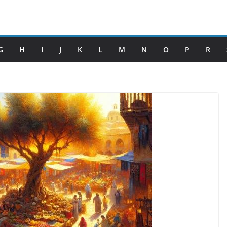
G
H
I
J
K
L
M
N
O
P
R