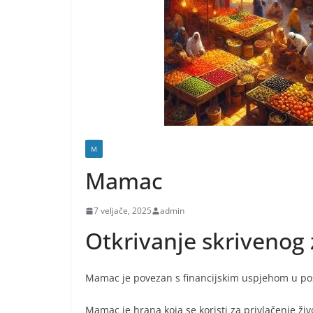
M
Mamac
7 veljače, 2025
admin
Otkrivanje skrivenog
Mamac je povezan s financijskim uspjehom u po
Mamac je hrana koja se koristi za privlačenje živ