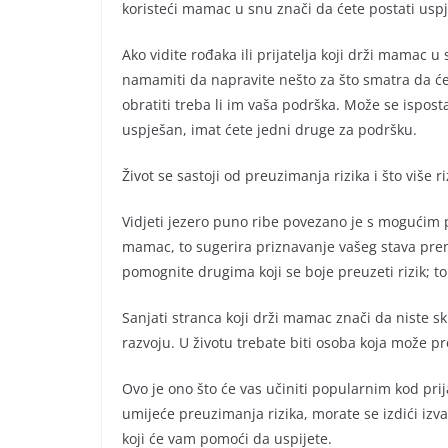
koristeći mamac u snu znači da ćete postati uspj
Ako vidite rođaka ili prijatelja koji drži mamac 
namamiti da napravite nešto za što smatra da će
obratiti treba li im vaša podrška. Može se ispost
uspješan, imat ćete jedni druge za podršku.
Život se sastoji od preuzimanja rizika i što više r
Vidjeti jezero puno ribe povezano je s mogućim po
mamac, to sugerira priznavanje vašeg stava prem
pomognite drugima koji se boje preuzeti rizik; t
Sanjati stranca koji drži mamac znači da niste sk
razvoju. U životu trebate biti osoba koja može pre
Ovo je ono što će vas učiniti popularnim kod prija
umijeće preuzimanja rizika, morate se izdići izva
koji će vam pomoći da uspijete.