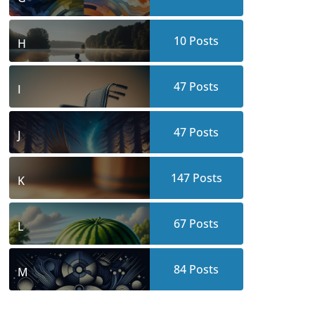
10
Posts
H
47
Posts
I
47
Posts
J
147
Posts
K
67
Posts
L
84
Posts
M