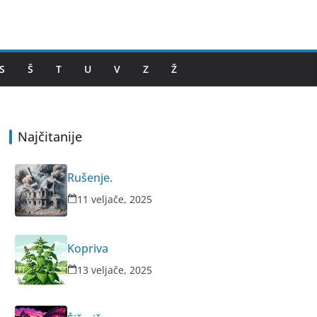
S
Š
T
U
V
Z
Ž
Najčitanije
Rušenje.
11 veljače, 2025
Kopriva
13 veljače, 2025