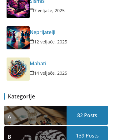
Šišmiš
7 veljače, 2025
Neprijatelji
12 veljače, 2025
Mahati
14 veljače, 2025
Kategorije
82
Posts
A
139
Posts
B