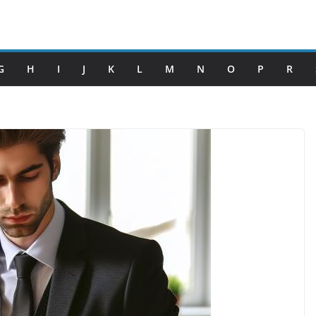
G
H
I
J
K
L
M
N
O
P
R