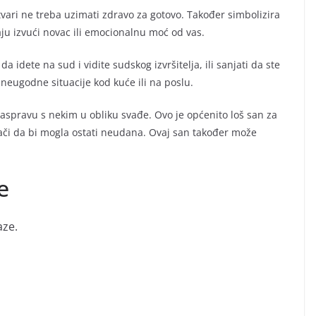
vari ne treba uzimati zdravo za gotovo. Također simbolizira
vaju izvući novac ili emocionalnu moć od vas.
 idete na sud i vidite sudskog izvršitelja, ili sanjati da ste
i neugodne situacije kod kuće ili na poslu.
aspravu s nekim u obliku svađe. Ovo je općenito loš san za
nači da bi mogla ostati neudana. Ovaj san također može
e
aze.