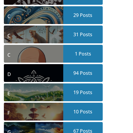
29
Posts
C
31
Posts
C
1
Posts
C
94
Posts
D
19
Posts
E
10
Posts
F
67
Posts
G