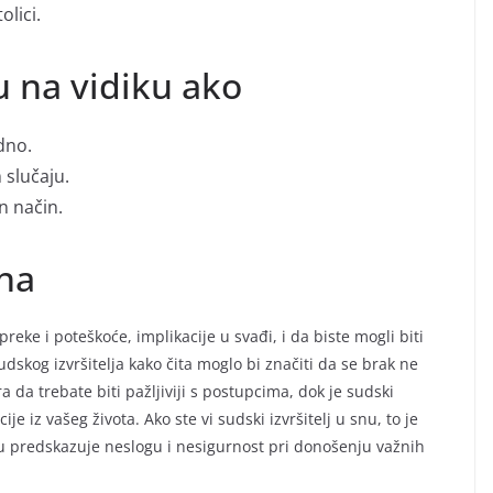
olici.
u na vidiku ako
edno.
 slučaju.
n način.
na
preke i poteškoće, implikacije u svađi, i da biste mogli biti
udskog izvršitelja kako čita moglo bi značiti da se brak ne
ra da trebate biti pažljiviji s postupcima, dok je sudski
je iz vašeg života. Ako ste vi sudski izvršitelj u snu, to je
snu predskazuje neslogu i nesigurnost pri donošenju važnih