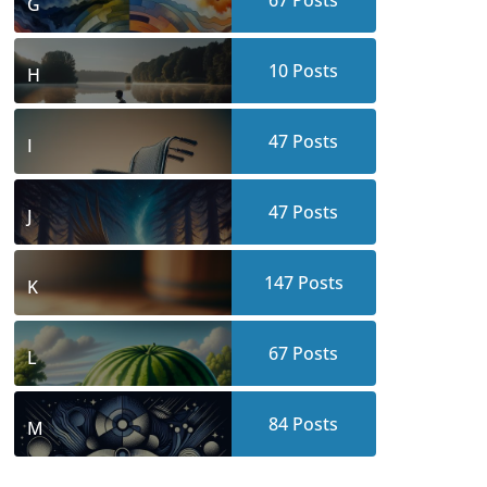
67
Posts
G
10
Posts
H
47
Posts
I
47
Posts
J
147
Posts
K
67
Posts
L
84
Posts
M