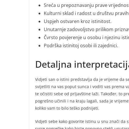
Sreća u prepoznavanju prave vrijednost
Kulturni sklad i radost u društvu pravih 
Uspjeh ostvaren kroz istinitost.
Unutarnje zadovoljstvo prilikom priznav
Čvrsto povjerenje u osobu i njezinu isti
Podrška istinitoj osobi ili zajednici.
Detaljna interpretacij
Vidjeti san o istini predstavlja da je vrijeme da s
svijetliti na vas poput sunca i voditi vas prema 
te očistiti sebe od prljavštine laži. Također, to 
pogrešno učinili i na kraju lagali, sada je vrijem
koliko vam to bilo teško podnijeti.
Vidjeti sebe kako govorite istinu u snu znači da 
svoje pogreške kako biste ponovno stekli unutarnj