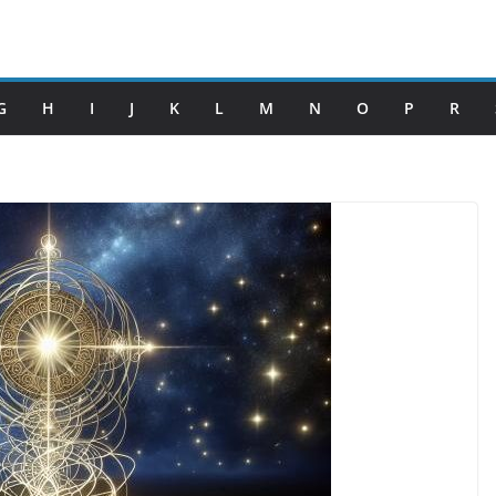
G
H
I
J
K
L
M
N
O
P
R