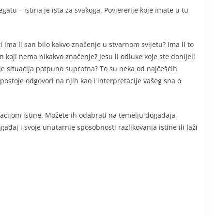
egatu – istina je ista za svakoga. Povjerenje koje imate u tu
i ima li san bilo kakvo značenje u stvarnom svijetu? Ima li to
an koji nema nikakvo značenje? Jesu li odluke koje ste donijeli
i je situacija potpuno suprotna? To su neka od najčešćih
ostoje odgovori na njih kao i interpretacije vašeg sna o
tacijom istine. Možete ih odabrati na temelju događaja,
ađaj i svoje unutarnje sposobnosti razlikovanja istine ili laži