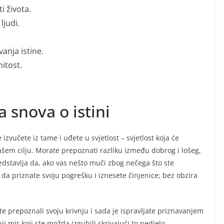
i života.
ljudi.
anja istine.
nitost.
a snova o istini
e izvučete iz tame i uđete u svjetlost – svjetlost koja će
vašem cilju. Morate prepoznati razliku između dobrog i lošeg,
predstavlja da, ako vas nešto muči zbog nečega što ste
e da priznate svoju pogrešku i iznesete činjenice; bez obzira
ste prepoznali svoju krivnju i sada je ispravljate priznavanjem
i mir koji ste možda izgubili skrivajući to nedjelo.