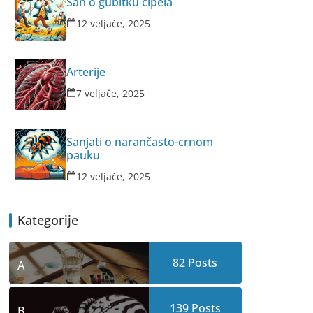
San o gubitku cipela
12 veljače, 2025
Arterije
7 veljače, 2025
Sanjati o narančasto-crnom
pauku
12 veljače, 2025
Kategorije
82
Posts
A
139
Posts
B