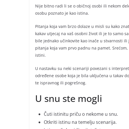
Nije bitno radi li se o običnoj osobi ili nekom del
osobu poznato je kao istina.
Pitanja koja vam brzo dolaze u misli su kako znat
kakav utjecaj na vaš osobni život ili je to samo s
bile jednako učinkovite kao inače u stvarnosti il
pitanja koja vam prvo padnu na pamet. Srećom, p
istini.
U nastavku su neki scenariji povezani s interpre
određene osobe koja je bila uključena u takav dog
te ispravnog ili pogrešnog.
U snu ste mogli
Čuti istinitu priču o nekome u snu.
Otkriti istinu na temelju scenarija.