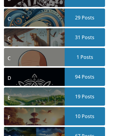
29
Posts
C
31
Posts
C
1
Posts
C
94
Posts
D
19
Posts
E
10
Posts
F