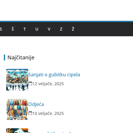
S
Š
T
U
V
Z
Ž
Najčitanije
Sanjati o gubitku cipela
12 veljače, 2025
Odjeća
10 veljače, 2025