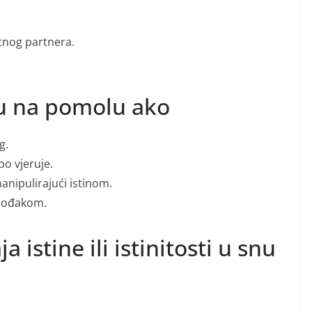
tnog partnera.
u na pomolu ako
g.
po vjeruje.
anipulirajući istinom.
i rođakom.
a istine ili istinitosti u snu