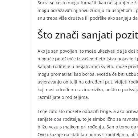
Snovi se često mogu tumačiti kao neispunjene želj
mogu odražavati njihovu žudnju za uspjehom i pri
snu treba više društva ili podrške ako sanjaju da 
Što znači sanjati pozi
Ako je san povoljan, to može ukazivati da je doš
moguće poteškoće iz vašeg djetinjstva pojavile i p
Sanjati roditelje u negativnom svjetlu može predst
mogu promatrati kao borba. Možda će biti uzbudl
uvjeravanju obitelji na određeni put. Vidjeti r
koji nosi određenu razinu rizika; nešto u podsvije
razmišljate o roditeljima.
To je zato što možete odbaciti brige, a ako prih
sanjate oba roditelja, to je simbolično za ravnot
bližu vezu s majkom pri rođenju. San o tome da v
Ovo ukazuje na stabilan odnos s roditeljima, ali 