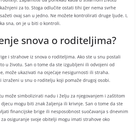
žnjeni za to. Stoga odlučite ostati tihi (jer nema svrhe
sažeti ovaj san u jedno. Ne možete kontrolirati druge ljude. I,
a sna, on je u biti o kontroli.
nje snova o roditeljima?
ge i strahove iz snova o roditeljima. Ako ste u snu postali
to u životu. San o tome da ste izgubljeni ili odvojeni od
e, može ukazivati na osjećaje nesigurnosti ili straha.
 izraženi u snu o roditelju koji pomaže drugoj osobi.
etu može simbolizirati nadu i želju za njegovanjem i zaštitom
 djecu mogu biti znak žaljenja ili krivnje. San o tome da ste
jati financijske brige ili nesposobnost suočavanja s dnevnim
 za osiguranje svoje obitelji mogu imati strahove oko