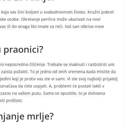
u koja vas čini boljom u svakodnevnom životu. Kružni pokret
iske osobe. Okretanje perilice može ukazivati na novi
vas ili do onoga što imate za reći. Vaš san otkriva nove
u praonici?
bno neposredno čišćenje. Trebate se maknuti i razbistriti um.
 zaista požaliti. To je jedno od onih vremena kada mislite da
. Jedini koji je protiv vas ste vi sami. Vi ste svoj najbolji prijatelj
 označava da ćete uspjeti. A, problemi će postati lakši s
i izazov na vašem putu. Samo se opustite, to je duhovna
iti prošlost.
njanje mrlje?