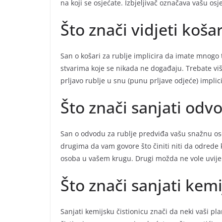
na koji se osjećate. Izbjeljivač označava vašu osjet
Što znači vidjeti koša
San o košari za rublje implicira da imate mnogo 
stvarima koje se nikada ne događaju. Trebate više 
prljavo rublje u snu (punu prljave odjeće) implic
Što znači sanjati odvo
San o odvodu za rublje predviđa vašu snažnu o
drugima da vam govore što činiti niti da odrede 
osoba u vašem krugu. Drugi možda ne vole uvijek 
Što znači sanjati kemi
Sanjati kemijsku čistionicu znači da neki vaši pla