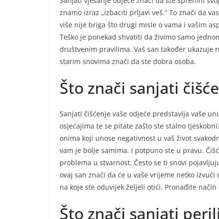
Sanjati vješanje odjeće znači da ste spremni svoj
znamo izraz „izbaciti prljavi veš.” To znači da 
više nije briga što drugi misle o vama i vašim aspira
Teško je ponekad shvatiti da živimo samo jedno
društvenim pravilima. Vaš san također ukazuje na 
starim snovima znači da ste dobra osoba.
Što znači sanjati čišć
Sanjati čišćenje vaše odjeće predstavlja vaše unut
osjećajima te se pitate zašto ste stalno tjeskobni
onima koji unose negativnost u vaš život svakodn
vam je bolje samima. I potpuno ste u pravu. Čišć
problema u stvarnost. Često se ti snovi pojavlju
ovaj san znači da će u vaše vrijeme netko izvući 
na koje ste oduvijek željeli otići. Pronađite nači
Što znači sanjati peril