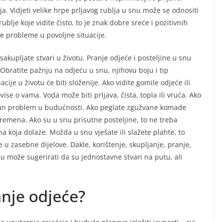
a. Vidjeti velike hrpe prljavog rublja u snu može se odnositi
lje koje vidite čisto, to je znak dobre sreće i pozitivnih
še probleme u povoljne situacije.
akupljate stvari u životu. Pranje odjeće i posteljine u snu
Obratite pažnju na odjeću u snu, njihovu boju i tip
uacije u životu će biti složenije. Ako vidite gomile odjeće ili
ise o vama. Voda može biti prljava, čista, topla ili vruća. Ako
katan problem u budućnosti. Ako peglate zgužvane komade
remena. Ako su u snu prisutne posteljine, to ne treba
a koja dolaze. Možda u snu vješate ili slažete plahte, to
 u zasebne dijelove. Dakle, korištenje, skupljanje, pranje,
nu može sugerirati da su jednostavne stvari na putu, ali
anje odjeće?