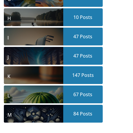
10
Posts
H
47
Posts
I
47
Posts
J
147
Posts
K
67
Posts
L
84
Posts
M