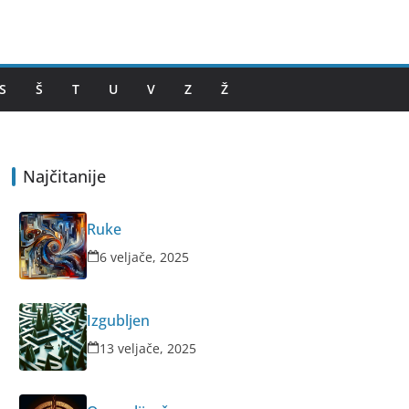
S
Š
T
U
V
Z
Ž
Najčitanije
Ruke
6 veljače, 2025
Izgubljen
13 veljače, 2025