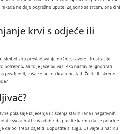
ija nikada ne daje pogrešne upute. Zajedno sa srcem, ona čini
janje krvi s odjeće ili
nu simbolizira prevladavanje mržnje, osvete i frustracije.
o potrebno, ali to je jače od vas. Ako nastavite ignorirati
 povrijedili, vaša će bol na kraju nestati. Želite li iskreno
ude?
ljivač?
avne pokušaje izlječenja i čišćenja starih rana i negativnih
date svoju bol i vaš odabir da pustite karmu da se pobrine
je da bol treba osjetiti. Dopustite si tugu. Uživajte u načinu