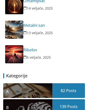
Omamljivač
14 veljače, 2025
Metalni san
13 veljače, 2025
Ribolov
6 veljače, 2025
Kategorije
82
Posts
A
139
Posts
B