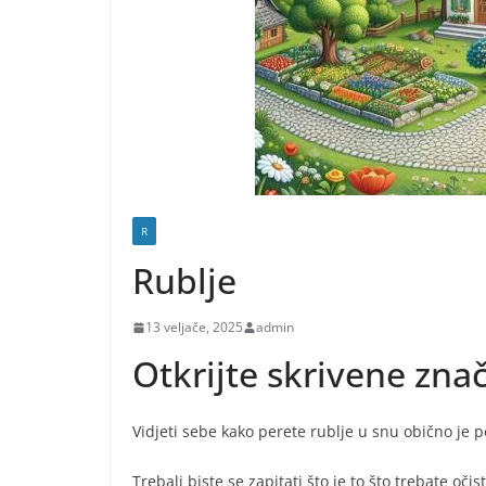
R
Rublje
13 veljače, 2025
admin
Otkrijte skrivene zna
Vidjeti sebe kako perete rublje u snu obično je
Trebali biste se zapitati što je to što trebate očist