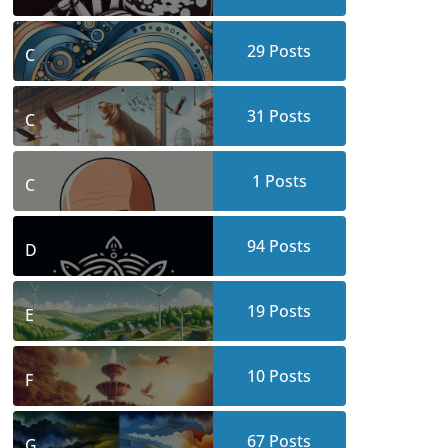
29
Posts
C
31
Posts
C
1
Posts
C
94
Posts
D
19
Posts
E
10
Posts
F
67
Posts
G