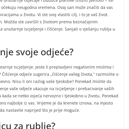
e unutarnje osjećaje i buduće planove izložiti javnosti – svi
vas očekuju neugodna vremena. Ovaj san može značiti da vas
cijama u životu. Vi ste svoj vlastiti cilj. I to je vaš život.
m. Možda ste završili s životom prema beznačajnim
unutarnje iscjeljenje i čišćenje. Sanjati o vješanju rublja u
enje svoje odjeće?
arnje iscjeljenje. Jeste li preplavljeni negativnim mislima i
? Čišćenje odjeće sugerira „čišćenje vašeg života,” razmislite o
evno. Nisu li oni razlog vaše tjeskobe? Ponekad mislite da
enje vaše odjeće ukazuje na iscjeljenje i prebacivanje vaših
ju kada se netko osjeća nervozno i tjeskobno u životu. Ponekad
ono najbolje iz vas. Vrijeme je da krenete iznova, na mjesto
n da nastavite naprijed što je prije moguće.
icu za rublje?