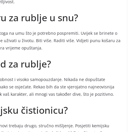
ljivost.
ru za rublje u snu?
toga na umu što je potrebno pospremiti. Uvijek se brinete o
uživati u životu. Biti više. Raditi više. Vidjeti punu košaru za
ira vrijeme opuštanja.
d za rublje?
sobnost i visoko samopouzdanje. Nikada ne dopuštate
kako se osjećate. Rekao bih da ste vjerojatno najneovisnija
vaš karakter, ali mnogi vas također dive, što je pozitivno.
jsku čistionicu?
novi trebaju drugo, stručno mišljenje. Posjetiti kemijsku