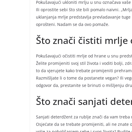
Pokušavajući ukloniti mrlju u snu označava vaše na
Ili oprostite sebi što ste bili pomalo naivni. „Mr
uklanjanja mrlje predstavlja prevladavanje tuge i 
oprošteni. Nadam se da ovo pomaže.
Što znači čistiti mrlj
Pokušavajući očistiti mrlje od hrane u snu predst
Želite promijeniti svoj stil života i voditi bolji, 
to da vjerujete kako trebate promijeniti prehram
Razmišljate li o tome da postanete vegan? Ili vege
odgovor da, prestanite se brinuti o mišljenju drugi
Što znači sanjati dete
Sanjati deterdžent za rublje znači da vam treba n
Osjećate da se trebate promijeniti, ali ne znate 
volje za poboljšanjem sebe i svog života? Budite