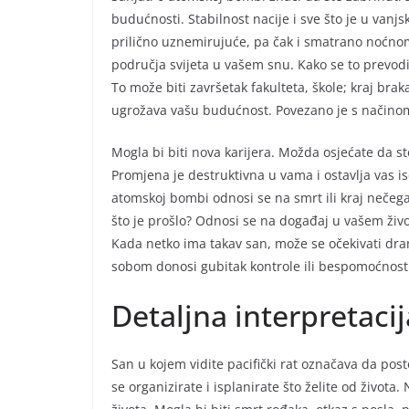
budućnosti. Stabilnost nacije i sve što je u van
prilično uznemirujuće, pa čak i smatrano noć
područja svijeta u vašem snu. Kako se to prevodi 
To može biti završetak fakulteta, škole; kraj brak
ugrožava vašu budućnost. Povezano je s načinom n
Mogla bi biti nova karijera. Možda osjećate da ste
Promjena je destruktivna u vama i ostavlja vas 
atomskoj bombi odnosi se na smrt ili kraj nečega 
što je prošlo? Odnosi se na događaj u vašem život
Kada netko ima takav san, može se očekivati dra
sobom donosi gubitak kontrole ili bespomoćnost
Detaljna interpretacij
San u kojem vidite pacifički rat označava da po
se organizirate i isplanirate što želite od života