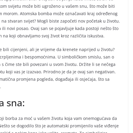
jskom svijetu može biti ugroženo u vašem snu, što može biti
nom morom. Atomska bomba može označavati kraj određenog
na stvaran svijet? Mogli biste započeti nov početak u životu.
a ili novi posao. Ovaj san se pojavljuje kada postoji nešto što
a koji obnavljamo svoj život kroz različita iskustva.
 bili cijenjeni, ali je vrijeme da krenete naprijed u životu?
iscrpljenima i bespomoćnima. U simboličkom smislu, san o
s čime ste bili povezani u svom životu. Držite li se nečega
u koji vas je izazvao. Prirodno je da je ovaj san negativan.
matična promjena pogleda, događaja ili osjećaja, što sa
.
a sna:
stoji borba za moć u vašem životu koja vam onemogućava da
. Nešto se dogodilo što je automatski promijenilo vaše viđenje