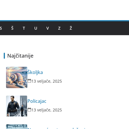
S
Š
T
U
V
Z
Ž
Najčitanije
Školjka
13 veljače, 2025
Policajac
13 veljače, 2025