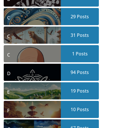
29
Posts
C
31
Posts
C
1
Posts
C
94
Posts
D
19
Posts
E
10
Posts
F