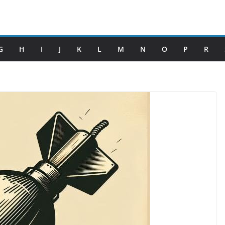
G
H
I
J
K
L
M
N
O
P
R