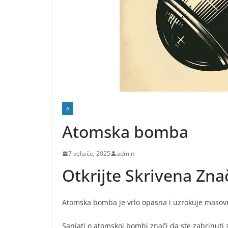
A
Atomska bomba
7 veljače, 2025
admin
Otkrijte Skrivena Zn
Atomska bomba je vrlo opasna i uzrokuje masovn
Sanjati o atomskoj bombi znači da ste zabrinuti z