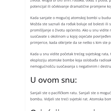
života. Mogla bi biti smrt rođaka, otkaz s posla, 
potencijal ili očekivanje dramatične promjene ko
Kada sanjate o mogućoj atomskoj bombi u budućno
Možda ste saznali da rođak boluje od bolesti ili 
promišljanje o životu općenito. Ako u snu vidite
suočavate s okolinom u kojoj osjećate povrijeđen
primjerice, kada otkrijete da se netko s kim ste 
Kada u snu vidite početak trećeg svjetskog rata, 
eksploziju atomske bombe koja oslobađa radioaktiv
nemogućnošću suočavanja s negativnim i destrukt
U ovom snu:
Sanjali ste o pacifičkom ratu. Sanjali ste o mog
bombu. Vidjeli ste treći svjetski rat. Atomska bo