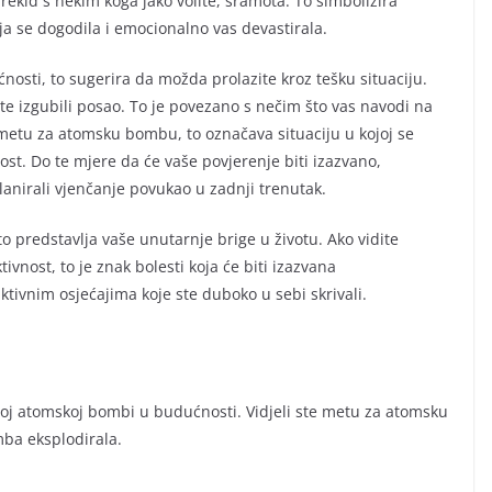
prekid s nekim koga jako volite, sramota. To simbolizira
ja se dogodila i emocionalno vas devastirala.
sti, to sugerira da možda prolazite kroz tešku situaciju.
ste izgubili posao. To je povezano s nečim što vas navodi na
 metu za atomsku bombu, to označava situaciju u kojoj se
ost. Do te mjere da će vaše povjerenje biti izazvano,
planirali vjenčanje povukao u zadnji trenutak.
to predstavlja vaše unutarnje brige u životu. Ako vidite
nost, to je znak bolesti koja će biti izazvana
ivnim osjećajima koje ste duboko u sebi skrivali.
ućoj atomskoj bombi u budućnosti. Vidjeli ste metu za atomsku
mba eksplodirala.