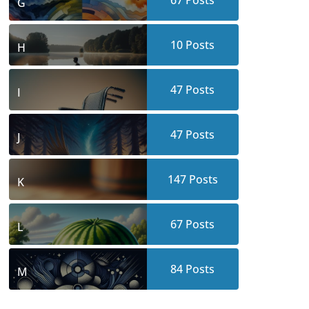
67
Posts
G
10
Posts
H
47
Posts
I
47
Posts
J
147
Posts
K
67
Posts
L
84
Posts
M