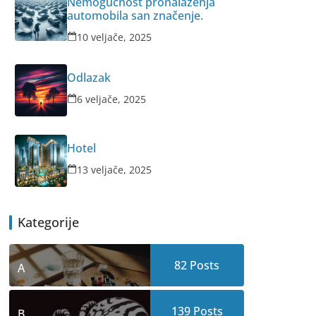
Nemogućnost pronalaženja
automobila san značenje.
10 veljače, 2025
Odlazak
6 veljače, 2025
Hotel
13 veljače, 2025
Kategorije
82
Posts
A
139
Posts
B