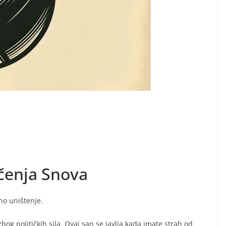
ačenja Snova
o uništenje.
bog političkih sila. Ovaj san se javlja kada imate strah od