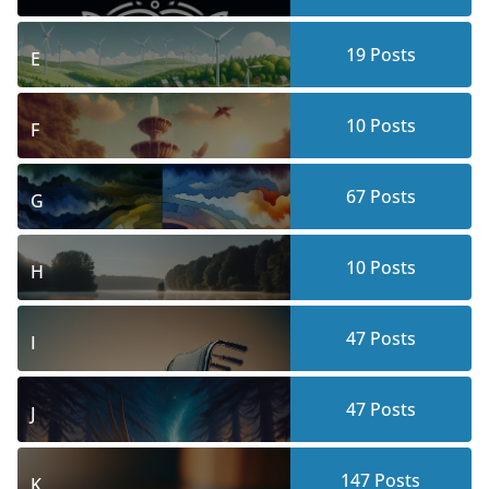
19
Posts
E
10
Posts
F
67
Posts
G
10
Posts
H
47
Posts
I
47
Posts
J
147
Posts
K