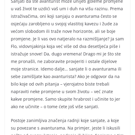
Sanjati da ste avanturist može unijeti goleme promjene
u vaš život te uzdići vaš um i duh na višu razinu. Prema
istraživačima, oni koji sanjaju o avanturama često se
osjećaju zarobljeno u svojoj vlastitoj kavezu i žude za
većom slobodom ili traže nove horizonte, ali se boje
promjene. Je li vas ovo natjeralo na razmišljanje? Ja sam
Flo, vidovnjakinja koja već više od dva desetljeća piše i
istražuje snove! Da, dugo vremena! Drago mi je što ste
me pronašli, ne zaboravite provjeriti i ostale dijelove
moje stranice. Idemo dalje… sanjate li o avanturama ili
sebe zamišljate kao avanturista? Ako je odgovor da na
bilo koje od ovih pitanja – vjerojatno biste trebali
napraviti neke promjene u svom životu – već znate
kakve promjene. Samo skupite hrabrost i učinite to jer
ako ne učinite – o tome ćete još više sanjati.
Postoje zanimljiva značenja radnji koje sanjate, a koje
su povezane s avanturama. Na primjer, jeste li iskusili