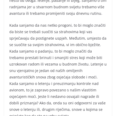
nešto od ovoga: letenje, padanje ili bijeg. Sanjamo o tim
radnjama jer u stvarnom budnom svijetu trebamo više
avantura ili trebamo promijeniti svoju dnevnu rutinu.
Kada sanjamo da nas netko progoni, to bi moglo značiti
da biste se trebali suočiti sa strahovima koji vas
sprječavaju da postignete uspjeh. Međutim, umjesto da
se suočite sa svojim strahovima, vi im obično bježite.
Kada sanjamo o padanju, to bi moglo značiti da
trebamo prestati brinuti i smanjiti stres koji može biti
uzrokovan radom ili vezama u budnom životu. Letenje u
snu vjerojatno je jedan od naših omiljenih
avanturističkih snova zbog osjećaja slobode i moći.
Kada sanjamo o letenju i preuzimanju kontrole nad
avionom, to je zapravo povezano s našim vlastitim
osjećajem moći. Jeste li nedavno osvajali nagrade ili
dobili priznanja? Ako da, onda su oni odgovorni za vaše
snove o letenju ili, drugim riječima, snove u kojima se
osjećate kao da ste na vrhu svijeta.