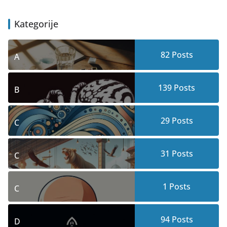
Kategorije
82
Posts
A
139
Posts
B
29
Posts
C
31
Posts
C
1
Posts
C
94
Posts
D