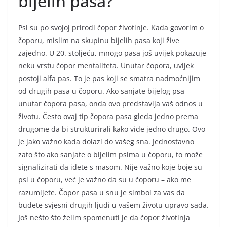
bijelih pasa?
Psi su po svojoj prirodi čopor životinje. Kada govorim o
čoporu, mislim na skupinu bijelih pasa koji žive
zajedno. U 20. stoljeću, mnogo pasa još uvijek pokazuje
neku vrstu čopor mentaliteta. Unutar čopora, uvijek
postoji alfa pas. To je pas koji se smatra nadmoćnijim
od drugih pasa u čoporu. Ako sanjate bijelog psa
unutar čopora pasa, onda ovo predstavlja vaš odnos u
životu. Često ovaj tip čopora pasa gleda jedno prema
drugome da bi strukturirali kako vide jedno drugo. Ovo
je jako važno kada dolazi do vašeg sna. Jednostavno
zato što ako sanjate o bijelim psima u čoporu, to može
signalizirati da idete s masom. Nije važno koje boje su
psi u čoporu, već je važno da su u čoporu – ako me
razumijete. Čopor pasa u snu je simbol za vas da
budete svjesni drugih ljudi u vašem životu upravo sada.
Još nešto što želim spomenuti je da čopor životinja