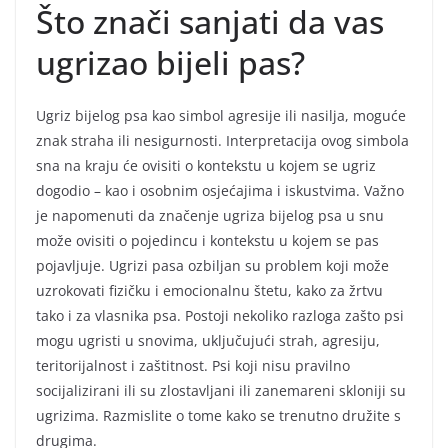
Što znači sanjati da vas
ugrizao bijeli pas?
Ugriz bijelog psa kao simbol agresije ili nasilja, moguće
znak straha ili nesigurnosti. Interpretacija ovog simbola
sna na kraju će ovisiti o kontekstu u kojem se ugriz
dogodio – kao i osobnim osjećajima i iskustvima. Važno
je napomenuti da značenje ugriza bijelog psa u snu
može ovisiti o pojedincu i kontekstu u kojem se pas
pojavljuje. Ugrizi pasa ozbiljan su problem koji može
uzrokovati fizičku i emocionalnu štetu, kako za žrtvu
tako i za vlasnika psa. Postoji nekoliko razloga zašto psi
mogu ugristi u snovima, uključujući strah, agresiju,
teritorijalnost i zaštitnost. Psi koji nisu pravilno
socijalizirani ili su zlostavljani ili zanemareni skloniji su
ugrizima. Razmislite o tome kako se trenutno družite s
drugima.