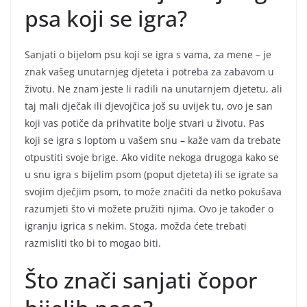
psa koji se igra?
Sanjati o bijelom psu koji se igra s vama, za mene – je
znak vašeg unutarnjeg djeteta i potreba za zabavom u
životu. Ne znam jeste li radili na unutarnjem djetetu, ali
taj mali dječak ili djevojčica još su uvijek tu, ovo je san
koji vas potiče da prihvatite bolje stvari u životu. Pas
koji se igra s loptom u vašem snu – kaže vam da trebate
otpustiti svoje brige. Ako vidite nekoga drugoga kako se
u snu igra s bijelim psom (poput djeteta) ili se igrate sa
svojim dječjim psom, to može značiti da netko pokušava
razumjeti što vi možete pružiti njima. Ovo je također o
igranju igrica s nekim. Stoga, možda ćete trebati
razmisliti tko bi to mogao biti.
Što znači sanjati čopor