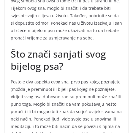
ovog simbola sna ovisi o tome trči li pas u strahu ili ne.
Tijekom ovog sna, moglo bi značiti i da trebate biti
svjesni svojih ciljeva u životu. Također, pobrinite se da
si dopustite odmor. Ponekad nas u životu izazivaju i san
o trčećem bijelom psu može ukazivati na to da trebate
pronaći vrijeme za usmjeravanje na sebe.
Što znači sanjati svog
bijelog psa?
Postoje dva aspekta ovog sna, prvo pas kojeg poznajete
(možda je preminuo) ili bijeli pas kojeg ne poznajete.
Vidjeti svog psa duhovno kad su preminuli može značiti
puno toga. Moglo bi značiti da vam pokušavaju nešto
poručiti ili bi mogao biti znak da su još uvijek s vama na
neki način. Ponekad ljudi vide svoje pse u snovima ili
meditaciji, i to može biti način da se povežu s njima na