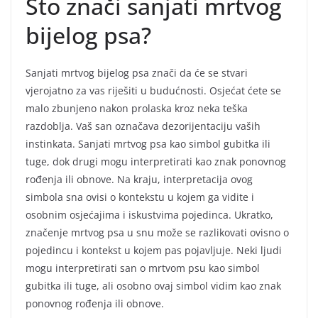
Što znači sanjati mrtvog
bijelog psa?
Sanjati mrtvog bijelog psa znači da će se stvari
vjerojatno za vas riješiti u budućnosti. Osjećat ćete se
malo zbunjeno nakon prolaska kroz neka teška
razdoblja. Vaš san označava dezorijentaciju vaših
instinkata. Sanjati mrtvog psa kao simbol gubitka ili
tuge, dok drugi mogu interpretirati kao znak ponovnog
rođenja ili obnove. Na kraju, interpretacija ovog
simbola sna ovisi o kontekstu u kojem ga vidite i
osobnim osjećajima i iskustvima pojedinca. Ukratko,
značenje mrtvog psa u snu može se razlikovati ovisno o
pojedincu i kontekst u kojem pas pojavljuje. Neki ljudi
mogu interpretirati san o mrtvom psu kao simbol
gubitka ili tuge, ali osobno ovaj simbol vidim kao znak
ponovnog rođenja ili obnove.