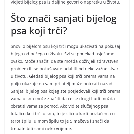
vidjeti bijelog psa iz daljine govori o napretku u životu.
Što znači sanjati bijelog
psa koji trči?
Snovi o bijelom psu koji trči mogu ukazivati na pokušaj
bijega od nečega u životu. Svi se ponekad osjećamo
ovako. Može značiti da ste možda doživjeli zdravstveni
problem ili se pokušavate udaljiti od neke važne stvari
u životu. Gledati bijelog psa koji trči prema vama na
polju ukazuje da vam prijatelj može potrčati nazad.
Sanjati bijelog psa kojeg ste posjedovali koji trči prema
vama u snu može značiti da će se drugi ljudi možda
obratiti vama za pomoć. Ako vidite slučajnog psa
lutalicu koji trči u snu, to je slično karti povlačenja u
tarot špilu, u mom špilu to je 5 mačeva i znači da
trebate biti sami neko vrijeme.