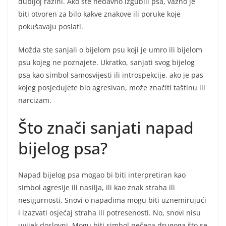
dubljoj razini. Ako ste nedavno izgubili psa, važno je
biti otvoren za bilo kakve znakove ili poruke koje
pokušavaju poslati.
Možda ste sanjali o bijelom psu koji je umro ili bijelom
psu kojeg ne poznajete. Ukratko, sanjati svog bijelog
psa kao simbol samosvijesti ili introspekcije, ako je pas
kojeg posjedujete bio agresivan, može značiti taštinu ili
narcizam.
Što znači sanjati napad
bijelog psa?
Napad bijelog psa mogao bi biti interpretiran kao
simbol agresije ili nasilja, ili kao znak straha ili
nesigurnosti. Snovi o napadima mogu biti uznemirujući
i izazvati osjećaj straha ili potresenosti. No, snovi nisu
uvijek doslovni. Mogu biti simbol nečega drugoga što se