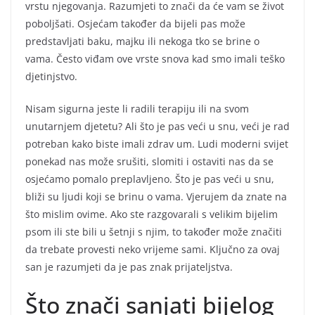
vrstu njegovanja. Razumjeti to znači da će vam se život
poboljšati. Osjećam također da bijeli pas može
predstavljati baku, majku ili nekoga tko se brine o
vama. Često viđam ove vrste snova kad smo imali teško
djetinjstvo.
Nisam sigurna jeste li radili terapiju ili na svom
unutarnjem djetetu? Ali što je pas veći u snu, veći je rad
potreban kako biste imali zdrav um. Ludi moderni svijet
ponekad nas može srušiti, slomiti i ostaviti nas da se
osjećamo pomalo preplavljeno. Što je pas veći u snu,
bliži su ljudi koji se brinu o vama. Vjerujem da znate na
što mislim ovime. Ako ste razgovarali s velikim bijelim
psom ili ste bili u šetnji s njim, to također može značiti
da trebate provesti neko vrijeme sami. Ključno za ovaj
san je razumjeti da je pas znak prijateljstva.
Što znači sanjati bijelog