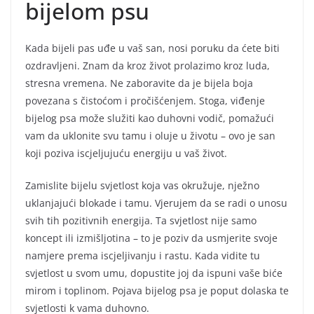
bijelom psu
Kada bijeli pas uđe u vaš san, nosi poruku da ćete biti
ozdravljeni. Znam da kroz život prolazimo kroz luda,
stresna vremena. Ne zaboravite da je bijela boja
povezana s čistoćom i pročišćenjem. Stoga, viđenje
bijelog psa može služiti kao duhovni vodič, pomažući
vam da uklonite svu tamu i oluje u životu – ovo je san
koji poziva iscjeljujuću energiju u vaš život.
Zamislite bijelu svjetlost koja vas okružuje, nježno
uklanjajući blokade i tamu. Vjerujem da se radi o unosu
svih tih pozitivnih energija. Ta svjetlost nije samo
koncept ili izmišljotina – to je poziv da usmjerite svoje
namjere prema iscjeljivanju i rastu. Kada vidite tu
svjetlost u svom umu, dopustite joj da ispuni vaše biće
mirom i toplinom. Pojava bijelog psa je poput dolaska te
svjetlosti k vama duhovno.