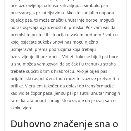
tiče ozdravljenja odnosa zahvaljujući simbolu psa
povezanog s prijateljstvima. Ako ste sanjali o napadu
bijelog psa, to može značiti unutarnje borbe, mogući
odraz osjećaja ugroženosti ili pritiska. Pozivam vas da
promislite postoji li situacija u vašem budnom životu u
kojoj osjećate sukob? Snovi nas mogu nježno
usmjeravati prema područjima koja trebaju
ozdravljenje ili pozornost. Vidjeti kako se bijeli psi bore
u snu možda vam govori da se čak i u trenutku straha
trebate suočiti s tim s hrabrošću. Ako je bijeli pas
prijateljski raspoložen, tada možete izazove pretvoriti u
prilike. Vjerujem također da dolazi do transformacije
kad vidite čopor pasa, jer su psi prisutni unutar mnogih
tarot karata poput Ludog, što ukazuje da je ovaj san o
skoku vjere.
Duhovno značenje sna o