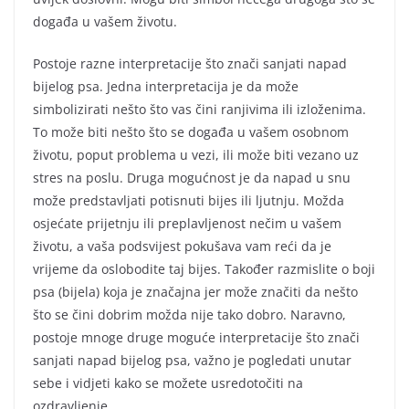
događa u vašem životu.
Postoje razne interpretacije što znači sanjati napad
bijelog psa. Jedna interpretacija je da može
simbolizirati nešto što vas čini ranjivima ili izloženima.
To može biti nešto što se događa u vašem osobnom
životu, poput problema u vezi, ili može biti vezano uz
stres na poslu. Druga mogućnost je da napad u snu
može predstavljati potisnuti bijes ili ljutnju. Možda
osjećate prijetnju ili preplavljenost nečim u vašem
životu, a vaša podsvijest pokušava vam reći da je
vrijeme da oslobodite taj bijes. Također razmislite o boji
psa (bijela) koja je značajna jer može značiti da nešto
što se čini dobrim možda nije tako dobro. Naravno,
postoje mnoge druge moguće interpretacije što znači
sanjati napad bijelog psa, važno je pogledati unutar
sebe i vidjeti kako se možete usredotočiti na
ozdravljenje.