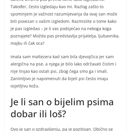
Također, često izgledaju kao mi. Razlog zašto to
spominjem je važnost razumijevanja da ovaj san može
biti povezan s vašim izgledom. Razmislite o tome kako
je pas izgledao – je li vas podsjećao na nekoga koga
poznajete? Možda pas predstavlja prijatelja, ljubavnika,
majku ili čak oca?
Imala sam maltezera kad sam bila djevojčica jer sam
alergična na pse, a njega je bilo lako održavati čistim i
nije linjao kao ostali psi, zbog čega smo ga i imali.
Zanimljivo je napomenuti da bijeli psi često imaju
osjetljivu kožu.
Je li san o bijelim psima
dobar ili loš?
Ovo je san o ozdravljenju, pa je pozitivan. Obično se