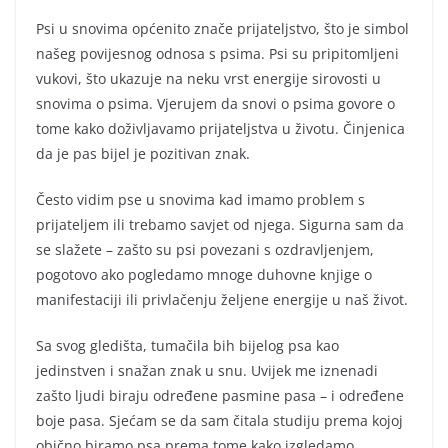
Psi u snovima općenito znače prijateljstvo, što je simbol
našeg povijesnog odnosa s psima. Psi su pripitomljeni
vukovi, što ukazuje na neku vrst energije sirovosti u
snovima o psima. Vjerujem da snovi o psima govore o
tome kako doživljavamo prijateljstva u životu. Činjenica
da je pas bijel je pozitivan znak.
Često vidim pse u snovima kad imamo problem s
prijateljem ili trebamo savjet od njega. Sigurna sam da
se slažete – zašto su psi povezani s ozdravljenjem,
pogotovo ako pogledamo mnoge duhovne knjige o
manifestaciji ili privlačenju željene energije u naš život.
Sa svog gledišta, tumačila bih bijelog psa kao
jedinstven i snažan znak u snu. Uvijek me iznenadi
zašto ljudi biraju određene pasmine pasa – i određene
boje pasa. Sjećam se da sam čitala studiju prema kojoj
obično biramo psa prema tome kako izgledamo.