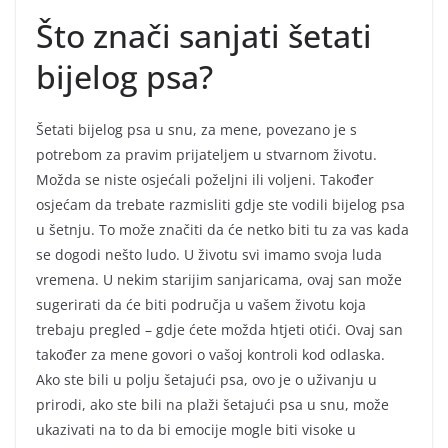
Što znači sanjati šetati
bijelog psa?
Šetati bijelog psa u snu, za mene, povezano je s
potrebom za pravim prijateljem u stvarnom životu.
Možda se niste osjećali poželjni ili voljeni. Također
osjećam da trebate razmisliti gdje ste vodili bijelog psa
u šetnju. To može značiti da će netko biti tu za vas kada
se dogodi nešto ludo. U životu svi imamo svoja luda
vremena. U nekim starijim sanjaricama, ovaj san može
sugerirati da će biti područja u vašem životu koja
trebaju pregled – gdje ćete možda htjeti otići. Ovaj san
također za mene govori o vašoj kontroli kod odlaska.
Ako ste bili u polju šetajući psa, ovo je o uživanju u
prirodi, ako ste bili na plaži šetajući psa u snu, može
ukazivati na to da bi emocije mogle biti visoke u