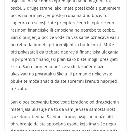
osjećate da ste dobro opremljeni da pomognete toj
osobi. S druge strane, ako imate poteškoća s punjenjem
boce, na primjer, jer postoji rupa na dnu boce, to
sugerira da se osjećate preopterećeno ili opterećeno
razinom financijske ili emocionalne potrebe te osobe.
San o punjenju bočice vode za vas same označava vašu
potrebu da budete pripremljeni za budućnost. Može
biti pokazatelj da trebate napraviti financijska ulaganja
ili pripremiti financijski plan kako biste mogli preživjeti
krizu. San o punjenju bočice vode također može
ukazivati na povratak u školu ili primanje neke vrste
obuke te može značiti da ste spremni krenuti naprijed
u životu.
San o posjedovanju boce vode izrađene od dragocjenih
materijala ukazuje na to da vam je vaša samostalnost
izuzetno vrijedna. S jedne strane, ovaj san može biti
ohrabrenje da ste sposobna osoba koja ima više nego