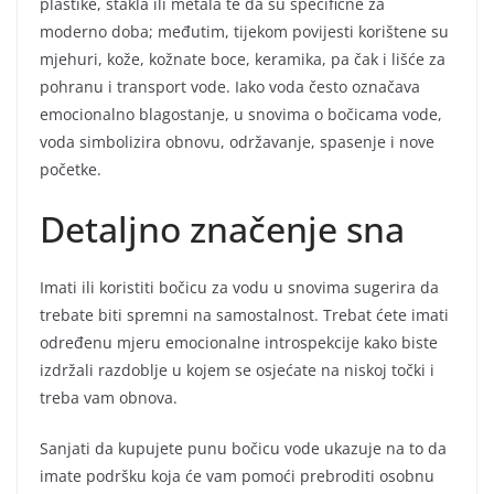
plastike, stakla ili metala te da su specifične za
moderno doba; međutim, tijekom povijesti korištene su
mjehuri, kože, kožnate boce, keramika, pa čak i lišće za
pohranu i transport vode. Iako voda često označava
emocionalno blagostanje, u snovima o bočicama vode,
voda simbolizira obnovu, održavanje, spasenje i nove
početke.
Detaljno značenje sna
Imati ili koristiti bočicu za vodu u snovima sugerira da
trebate biti spremni na samostalnost. Trebat ćete imati
određenu mjeru emocionalne introspekcije kako biste
izdržali razdoblje u kojem se osjećate na niskoj točki i
treba vam obnova.
Sanjati da kupujete punu bočicu vode ukazuje na to da
imate podršku koja će vam pomoći prebroditi osobnu