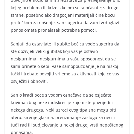
dovoljno emocionalnih sredstava za preživljavanje bilo
kojeg problema ili krize s kojom se suočavate; s druge
strane, posebno ako dragocjeni materijali čine bocu
preteškom za nošenje, san sugerira da vam tvrdoglavi
ponos ometa pronalazak potrebne pomoći.
Sanjati da ostavljate ili gubite bočicu vode sugerira da
ste doživjeli veliki gubitak koji vas je ostavio
nesigurnima i nesigurnima u vašu sposobnost da se
sami brinete o sebi. Vaše samopouzdanje je na niskoj
točki i trebate odvojiti vrijeme za aktivnosti koje će vas
osvježiti i obnoviti.
San o krađi boce s vodom označava da se osjećate
krivima zbog neke indiskrecije kojom ste povrijedili
nekoga drugoga. Neki uzroci ovog tipa sna mogu biti
afera, širenje glasina, preuzimanje zasluga za nečiji
tuđi rad ili sudjelovanje u nekoj drugoj vrsti nepoštenog
ponašanja.