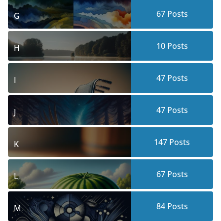
67
Posts
G
10
Posts
H
47
Posts
I
47
Posts
J
147
Posts
K
67
Posts
L
84
Posts
M