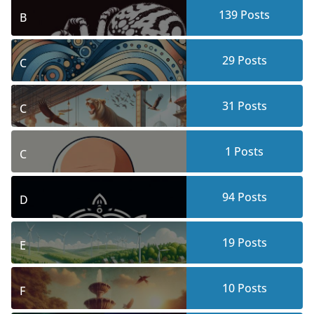
139
Posts
B
29
Posts
C
31
Posts
C
1
Posts
C
94
Posts
D
19
Posts
E
10
Posts
F