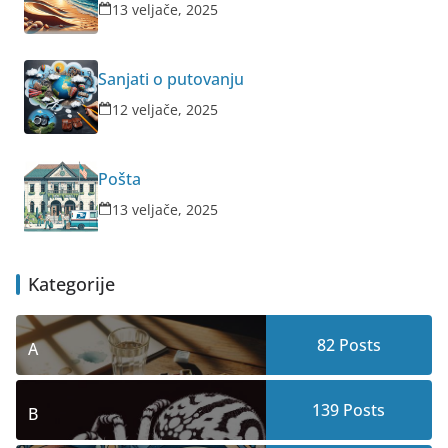
13 veljače, 2025
Sanjati o putovanju
12 veljače, 2025
Pošta
13 veljače, 2025
Kategorije
82
Posts
A
139
Posts
B