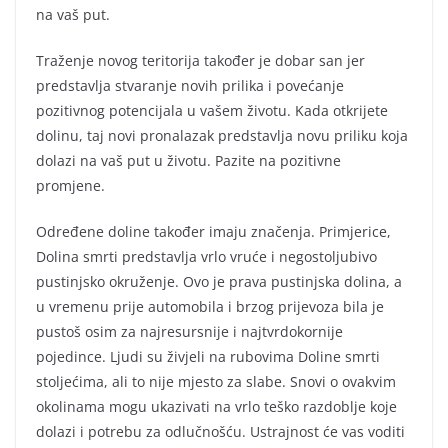
na vaš put.
Traženje novog teritorija također je dobar san jer
predstavlja stvaranje novih prilika i povećanje
pozitivnog potencijala u vašem životu. Kada otkrijete
dolinu, taj novi pronalazak predstavlja novu priliku koja
dolazi na vaš put u životu. Pazite na pozitivne
promjene.
Određene doline također imaju značenja. Primjerice,
Dolina smrti predstavlja vrlo vruće i negostoljubivo
pustinjsko okruženje. Ovo je prava pustinjska dolina, a
u vremenu prije automobila i brzog prijevoza bila je
pustoš osim za najresursnije i najtvrdokornije
pojedince. Ljudi su živjeli na rubovima Doline smrti
stoljećima, ali to nije mjesto za slabe. Snovi o ovakvim
okolinama mogu ukazivati na vrlo teško razdoblje koje
dolazi i potrebu za odlučnošću. Ustrajnost će vas voditi