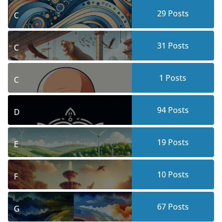
29
Posts
C
31
Posts
C
1
Posts
C
94
Posts
D
19
Posts
E
10
Posts
F
67
Posts
G