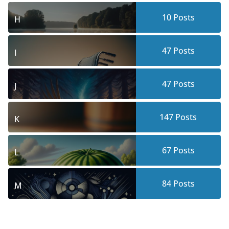
10
Posts
H
47
Posts
I
47
Posts
J
147
Posts
K
67
Posts
L
84
Posts
M