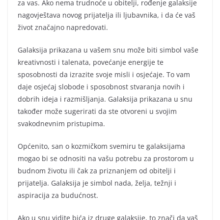
za vas. Ako nema trudnoće u obitelji, rođenje galaksije
nagovještava novog prijatelja ili ljubavnika, i da će vaš
život značajno napredovati.
Galaksija prikazana u vašem snu može biti simbol vaše
kreativnosti i talenata, povećanje energije te
sposobnosti da izrazite svoje misli i osjećaje. To vam
daje osjećaj slobode i sposobnost stvaranja novih i
dobrih ideja i razmišljanja. Galaksija prikazana u snu
također može sugerirati da ste otvoreni u svojim
svakodnevnim pristupima.
Općenito, san o kozmičkom svemiru te galaksijama
mogao bi se odnositi na vašu potrebu za prostorom u
budnom životu ili čak za priznanjem od obitelji i
prijatelja. Galaksija je simbol nada, želja, težnji i
aspiracija za budućnost.
Ako u snu vidite bića iz druge galaksije, to znači da vaš