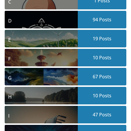
1
Posts
C
94
Posts
D
19
Posts
E
10
Posts
F
67
Posts
G
10
Posts
H
47
Posts
I