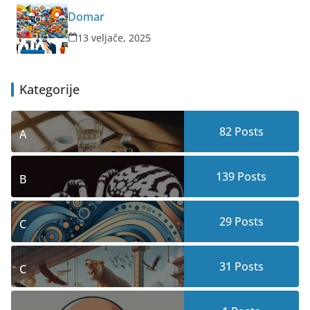
Domar
13 veljače, 2025
Kategorije
82
Posts
A
139
Posts
B
29
Posts
C
31
Posts
C