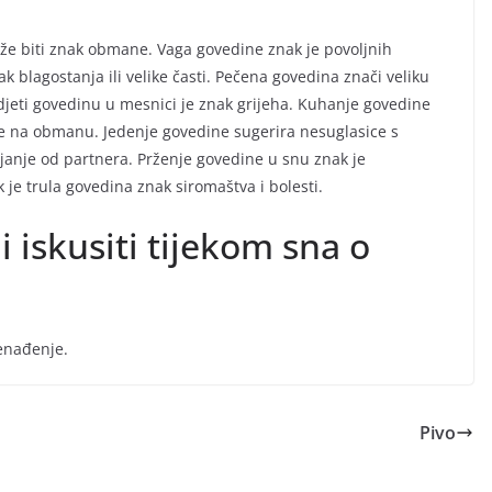
ože biti znak obmane. Vaga govedine znak je povoljnih
k blagostanja ili velike časti. Pečena govedina znači veliku
idjeti govedinu u mesnici je znak grijeha. Kuhanje govedine
e na obmanu. Jedenje govedine sugerira nesuglasice s
janje od partnera. Prženje govedine u snu znak je
 je trula govedina znak siromaštva i bolesti.
i iskusiti tijekom sna o
nenađenje.
Pivo