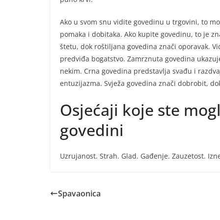
Ako u svom snu vidite govedinu u trgovini, to m
pomaka i dobitaka. Ako kupite govedinu, to je zna
štetu, dok roštiljana govedina znači oporavak. V
predviđa bogatstvo. Zamrznuta govedina ukazuj
nekim. Crna govedina predstavlja svađu i razdva
entuzijazma. Svježa govedina znači dobrobit, dok
Osjećaji koje ste mogl
govedini
Uzrujanost. Strah. Glad. Gađenje. Zauzetost. Iz
Spavaonica