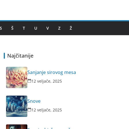
S
Š
T
U
V
Z
Ž
Najčitanije
Sanjanje sirovog mesa
12 veljače, 2025
Snove
12 veljače, 2025