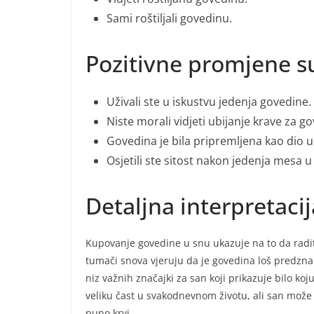
Sami roštiljali govedinu.
Pozitivne promjene s
Uživali ste u iskustvu jedenja govedine.
Niste morali vidjeti ubijanje krave za g
Govedina je bila pripremljena kao dio
Osjetili ste sitost nakon jedenja mesa u
Detaljna interpretaci
Kupovanje govedine u snu ukazuje na to da radit
tumači snova vjeruju da je govedina loš predznak
niz važnih značajki za san koji prikazuje bilo ko
veliku čast u svakodnevnom životu, ali san može
puno krvi.