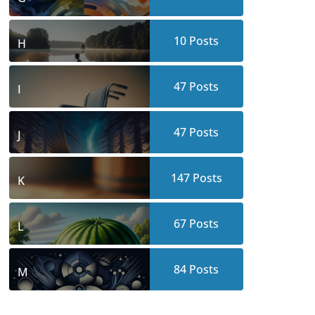
10
Posts
H
47
Posts
I
47
Posts
J
147
Posts
K
67
Posts
L
84
Posts
M