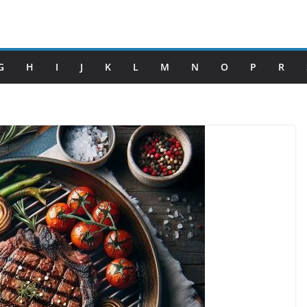
G
H
I
J
K
L
M
N
O
P
R