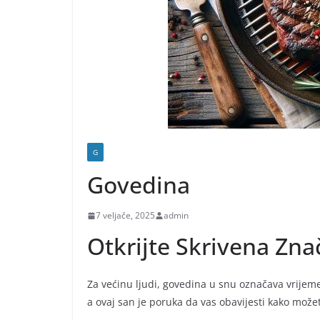
G
Govedina
7 veljače, 2025
admin
Otkrijte Skrivena Zn
Za većinu ljudi, govedina u snu označava vrijeme 
a ovaj san je poruka da vas obavijesti kako možet