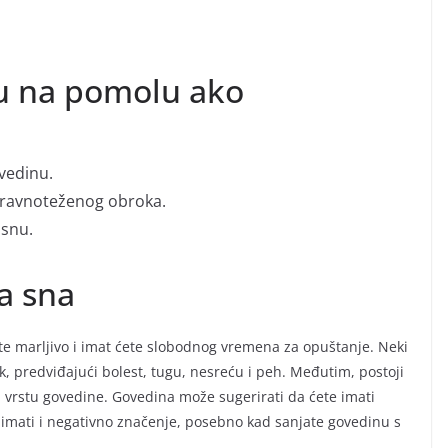
u na pomolu ako
ovedinu.
 uravnoteženog obroka.
 snu.
ja sna
e marljivo i imat ćete slobodnog vremena za opuštanje. Neki
, predviđajući bolest, tugu, nesreću i peh. Međutim, postoji
ju vrstu govedine. Govedina može sugerirati da ćete imati
 imati i negativno značenje, posebno kad sanjate govedinu s