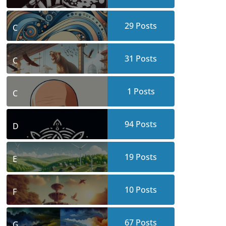
29
Posts
C
31
Posts
C
1
Posts
C
94
Posts
D
19
Posts
E
10
Posts
F
67
Posts
G