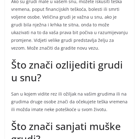
Ako su grudi male u vašem snu, možete iskusiti teška
vremena, poput financijskih teškoća, bolesti ili smrti
voljene osobe. Veličina grudi je važna u snu, ako je
grudi bila nježna i krhka te sitna, onda to može
ukazivati na to da vaša prava bit počiva u razumijevanju
promjene. Vidjeti velike grudi predstavlja želju za
vezom. Može značiti da gradite novu vezu.
Što znači ozlijediti grudi
u snu?
San u kojem vidite rez ili ožiljak na vašim grudima ili na
grudima druge osobe znači da očekujete teška vremena
ili možda imate neke poteškoće u svom životu.
Što znači sanjati muške
grudi?