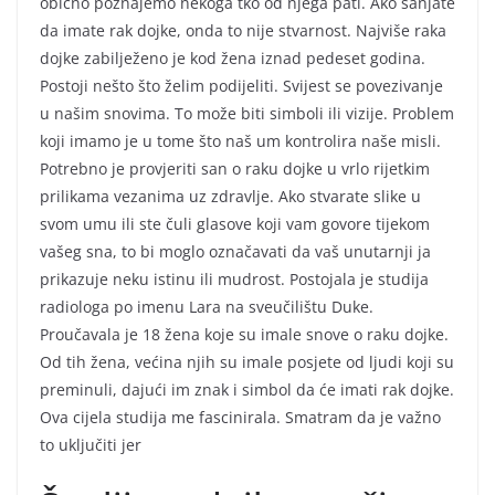
obično poznajemo nekoga tko od njega pati. Ako sanjate
da imate rak dojke, onda to nije stvarnost. Najviše raka
dojke zabilježeno je kod žena iznad pedeset godina.
Postoji nešto što želim podijeliti. Svijest se povezivanje
u našim snovima. To može biti simboli ili vizije. Problem
koji imamo je u tome što naš um kontrolira naše misli.
Potrebno je provjeriti san o raku dojke u vrlo rijetkim
prilikama vezanima uz zdravlje. Ako stvarate slike u
svom umu ili ste čuli glasove koji vam govore tijekom
vašeg sna, to bi moglo označavati da vaš unutarnji ja
prikazuje neku istinu ili mudrost. Postojala je studija
radiologa po imenu Lara na sveučilištu Duke.
Proučavala je 18 žena koje su imale snove o raku dojke.
Od tih žena, većina njih su imale posjete od ljudi koji su
preminuli, dajući im znak i simbol da će imati rak dojke.
Ova cijela studija me fascinirala. Smatram da je važno
to uključiti jer