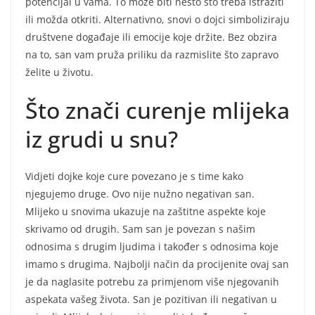
potencijal u vama. To može biti nešto što treba istražiti
ili možda otkriti. Alternativno, snovi o dojci simboliziraju
društvene događaje ili emocije koje držite. Bez obzira
na to, san vam pruža priliku da razmislite što zapravo
želite u životu.
Što znači curenje mlijeka
iz grudi u snu?
Vidjeti dojke koje cure povezano je s time kako
njegujemo druge. Ovo nije nužno negativan san.
Mlijeko u snovima ukazuje na zaštitne aspekte koje
skrivamo od drugih. Sam san je povezan s našim
odnosima s drugim ljudima i također s odnosima koje
imamo s drugima. Najbolji način da procijenite ovaj san
je da naglasite potrebu za primjenom više njegovanih
aspekata vašeg života. San je pozitivan ili negativan u