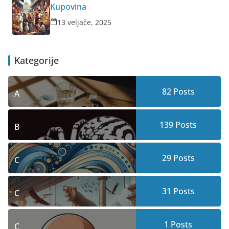
Kupovina
13 veljače, 2025
Kategorije
82
Posts
A
139
Posts
B
29
Posts
C
31
Posts
C
1
Posts
C