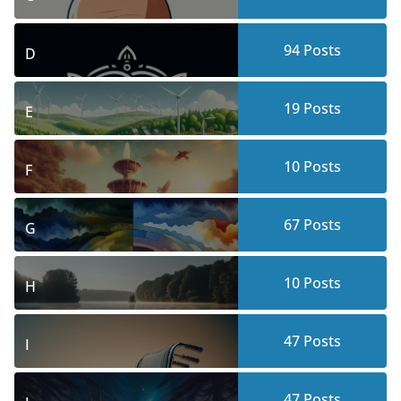
94
Posts
D
19
Posts
E
10
Posts
F
67
Posts
G
10
Posts
H
47
Posts
I
47
Posts