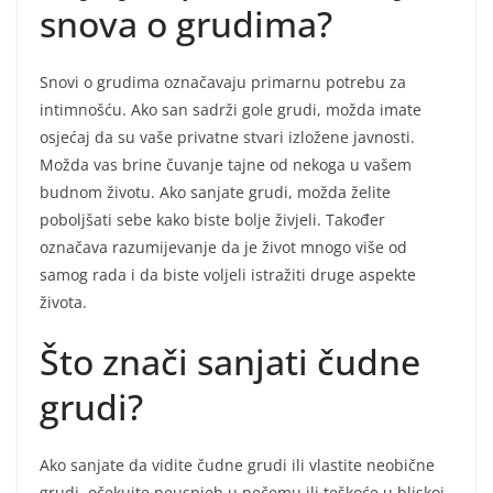
snova o grudima?
Snovi o grudima označavaju primarnu potrebu za
intimnošću. Ako san sadrži gole grudi, možda imate
osjećaj da su vaše privatne stvari izložene javnosti.
Možda vas brine čuvanje tajne od nekoga u vašem
budnom životu. Ako sanjate grudi, možda želite
poboljšati sebe kako biste bolje živjeli. Također
označava razumijevanje da je život mnogo više od
samog rada i da biste voljeli istražiti druge aspekte
života.
Što znači sanjati čudne
grudi?
Ako sanjate da vidite čudne grudi ili vlastite neobične
grudi, očekujte neuspjeh u nečemu ili teškoće u bliskoj