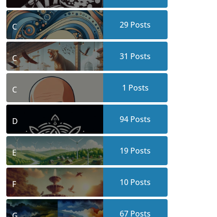
29
Posts
C
31
Posts
C
1
Posts
C
94
Posts
D
19
Posts
E
10
Posts
F
67
Posts
G