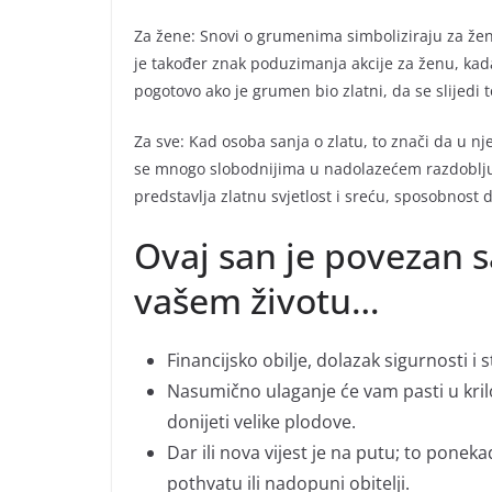
Za žene: Snovi o grumenima simboliziraju za žen
je također znak poduzimanja akcije za ženu, kad
pogotovo ako je grumen bio zlatni, da se slijedi t
Za sve: Kad osoba sanja o zlatu, to znači da u nj
se mnogo slobodnijima u nadolazećem razdoblju, 
predstavlja zlatnu svjetlost i sreću, sposobnost 
Ovaj san je povezan s
vašem životu…
Financijsko obilje, dolazak sigurnosti i
Nasumično ulaganje će vam pasti u krilo
donijeti velike plodove.
Dar ili nova vijest je na putu; to pone
pothvatu ili nadopuni obitelji.