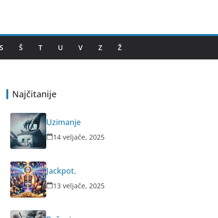
S
Š
T
U
V
Z
Ž
Najčitanije
Uzimanje
14 veljače, 2025
Jackpot.
13 veljače, 2025