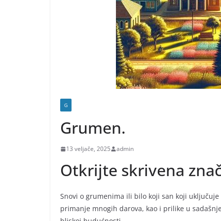
G
Grumen.
13 veljače, 2025
admin
Otkrijte skrivena zna
Snovi o grumenima ili bilo koji san koji uključuje
primanje mnogih darova, kao i prilike u sadašnje
bliskoj budućnosti.