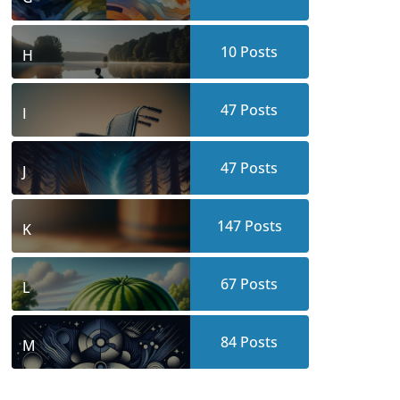
10
Posts
H
47
Posts
I
47
Posts
J
147
Posts
K
67
Posts
L
84
Posts
M