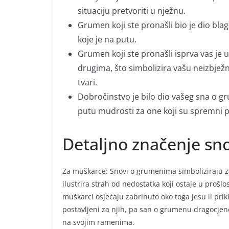
situaciju pretvoriti u nježnu.
Grumen koji ste pronašli bio je dio blaga
koje je na putu.
Grumen koji ste pronašli isprva vas je uč
drugima, što simbolizira vašu neizbjež
tvari.
Dobročinstvo je bilo dio vašeg sna o g
putu mudrosti za one koji su spremni
Detaljno značenje s
Za muškarce: Snovi o grumenima simboliziraju za
ilustrira strah od nedostatka koji ostaje u prošlo
muškarci osjećaju zabrinuto oko toga jesu li prik
postavljeni za njih, pa san o grumenu dragocjeno
na svojim ramenima.