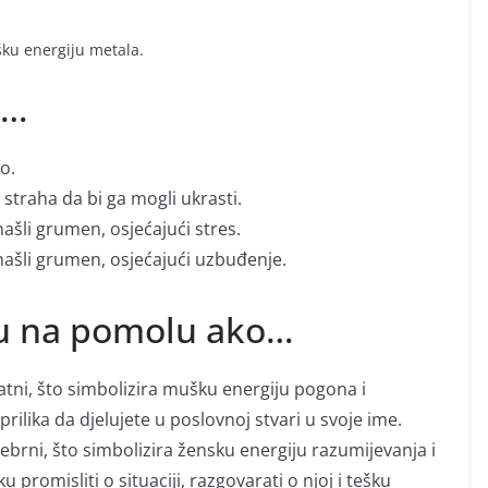
ku energiju metala.
i…
o.
 straha da bi ga mogli ukrasti.
ašli grumen, osjećajući stres.
ašli grumen, osjećajući uzbuđenje.
su na pomolu ako…
latni, što simbolizira mušku energiju pogona i
prilika da djelujete u poslovnoj stvari u svoje ime.
rebrni, što simbolizira žensku energiju razumijevanja i
u promisliti o situaciji, razgovarati o njoj i tešku