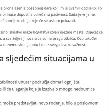
e pronalaženje posebnog dara koji im je Svemir dodijelio. To
a bi inače dopustila određenu pasivnost. Sada je vrijeme,
o financijsko obilje koje će se uskoro pokazati.
ezino iskustvo ulaze bogatstva izvan njezine mašte. Osjećat će
a sve želje njihova srca su na pragu otkrića. Ovo također
da u svemu vide ljepotu i da iz svega izvuku važnost.
a sljedećim situacijama u
 stabilnosti unutar područja doma i ognjišta.
 ili će ulaganje koje je izazivalo mnogo nedoumica
kad može predstavljati novo rođenje, bilo u poslovnom