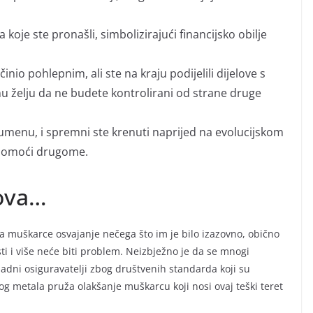
 koje ste pronašli, simbolizirajući financijsko obilje
inio pohlepnim, ali ste na kraju podijelili dijelove s
nu želju da ne budete kontrolirani od strane druge
rumenu, i spremni ste krenuti naprijed na evolucijskom
 pomoći drugome.
nova…
 muškarce osvajanje nečega što im je bilo izazovno, obično
sti i više neće biti problem. Neizbježno je da se mnogi
ladni osiguravatelji zbog društvenih standarda koji su
g metala pruža olakšanje muškarcu koji nosi ovaj teški teret