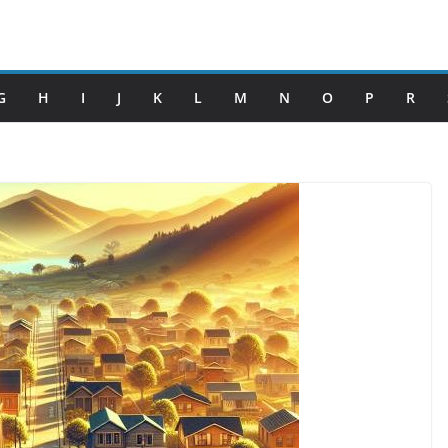
G
H
I
J
K
L
M
N
O
P
R