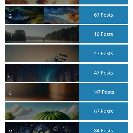
67
Posts
G
10
Posts
H
47
Posts
I
47
Posts
J
147
Posts
K
67
Posts
L
84
Posts
M