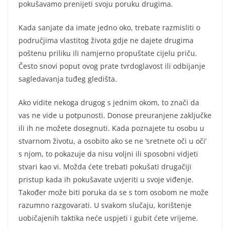
pokušavamo prenijeti svoju poruku drugima.
Kada sanjate da imate jedno oko, trebate razmisliti o
područjima vlastitog života gdje ne dajete drugima
poštenu priliku ili namjerno propuštate cijelu priču.
Često snovi poput ovog prate tvrdoglavost ili odbijanje
sagledavanja tuđeg gledišta.
Ako vidite nekoga drugog s jednim okom, to znači da
vas ne vide u potpunosti. Donose preuranjene zaključke
ili ih ne možete dosegnuti. Kada poznajete tu osobu u
stvarnom životu, a osobito ako se ne ‘sretnete oči u oči’
s njom, to pokazuje da nisu voljni ili sposobni vidjeti
stvari kao vi. Možda ćete trebati pokušati drugačiji
pristup kada ih pokušavate uvjeriti u svoje viđenje.
Također može biti poruka da se s tom osobom ne može
razumno razgovarati. U svakom slučaju, korištenje
uobičajenih taktika neće uspjeti i gubit ćete vrijeme.