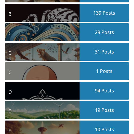
139
Posts
B
29
Posts
C
31
Posts
C
1
Posts
C
94
Posts
D
19
Posts
E
10
Posts
F