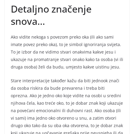
Detaljno značenje
snova…
Ako vidite nekoga s povezom preko oka (ili ako sami
imate povez preko oka), to je simbol ignoriranja svijeta.
To je izbor da ne vidimo stvari onakvima kakve jesu i
ukazuje na promatranje stvari onako kako ta osoba (vi ili
druga osoba) želi da budu, umjesto kakve uistinu jesu.
Stare interpretacije također kažu da biti jednook znači
da osoba riskira da bude prevarena i treba biti
oprezna. Ako je jedno oko koje vidite na osobi u sredini
njihova čela, kao treće oko, to je dobar znak koji ukazuje
na povećani emocionalni ili duhovni rast. Ako osoba (ili
vi sami) ima jedno oko otvoreno u snu, a zatim otvori
drugo oko tako da su oba oka otvorena, to je dobar znak
koji ukazuje na uočavanje grešaka prije neuspjeha ili da