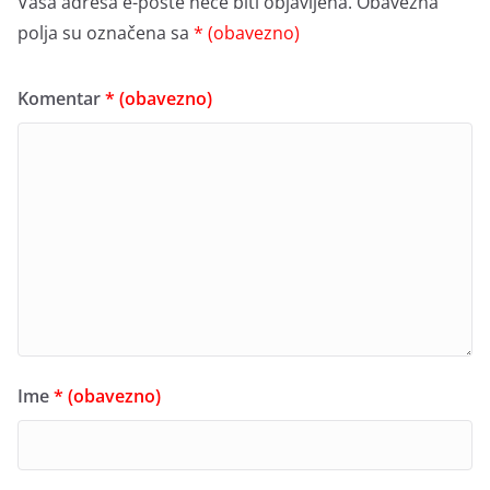
Vaša adresa e-pošte neće biti objavljena.
Obavezna
polja su označena sa
* (obavezno)
Komentar
* (obavezno)
Ime
* (obavezno)