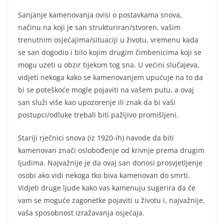
Sanjanje kamenovanja ovisi o postavkama snova,
načinu na koji je san strukturiran/stvoren, vašim
trenutnim osjećajima/situaciji u životu, vremenu kada
se san dogodio i bilo kojim drugim čimbenicima koji se
mogu uzeti u obzir tijekom tog sna. U većini slučajeva,
vidjeti nekoga kako se kamenovanjem upućuje na to da
bi se poteškoće mogle pojaviti na vašem putu, a ovaj
san služi više kao upozorenje ili znak da bi vaši
postupci/odluke trebali biti pažljivo promišljeni.
Stariji rječnici snova (iz 1920-ih) navode da biti
kamenovan znači oslobođenje od krivnje prema drugim
ljudima. Najvažnije je da ovaj san donosi prosvjetljenje
osobi ako vidi nekoga tko biva kamenovan do smrti.
Vidjeti druge ljude kako vas kamenuju sugerira da će
vam se moguće zagonetke pojaviti u životu i, najvažnije,
vaša sposobnost izražavanja osjećaja.