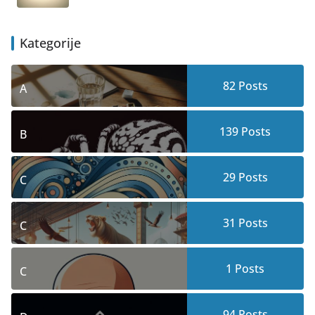
Kategorije
82
Posts
A
139
Posts
B
29
Posts
C
31
Posts
C
1
Posts
C
94
Posts