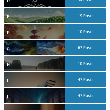
D
19
Posts
E
10
Posts
F
67
Posts
G
10
Posts
H
47
Posts
I
47
Posts
J