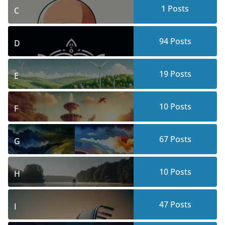
1
Posts
C
94
Posts
D
19
Posts
E
10
Posts
F
67
Posts
G
10
Posts
H
47
Posts
I