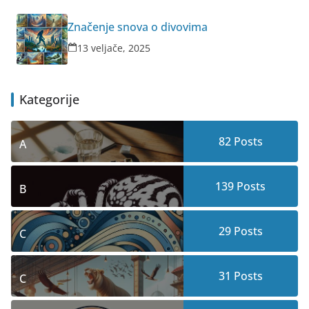
Značenje snova o divovima
13 veljače, 2025
Kategorije
82
Posts
A
139
Posts
B
29
Posts
C
31
Posts
C