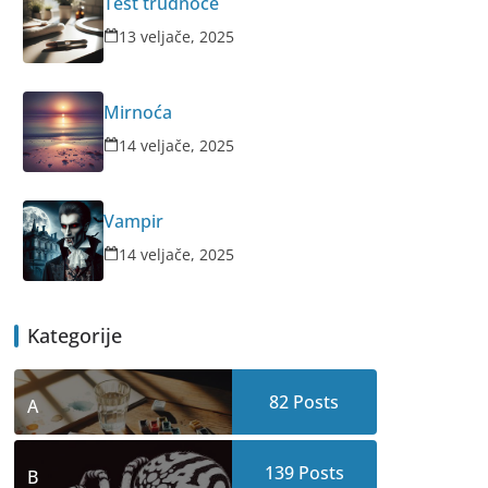
Test trudnoće
13 veljače, 2025
Mirnoća
14 veljače, 2025
Vampir
14 veljače, 2025
Kategorije
82
Posts
A
139
Posts
B