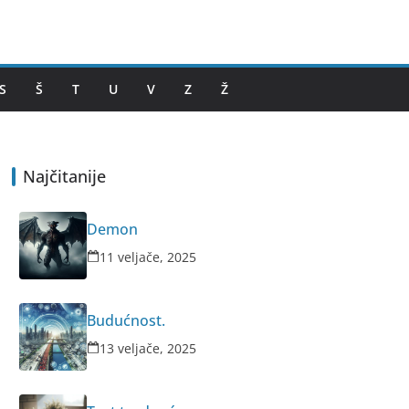
S
Š
T
U
V
Z
Ž
Najčitanije
Demon
11 veljače, 2025
Budućnost.
13 veljače, 2025