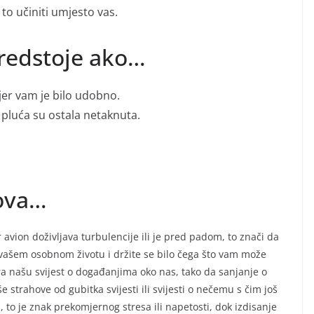
to učiniti umjesto vas.
redstoje ako…
jer vam je bilo udobno.
a pluća su ostala netaknuta.
nova…
avion doživljava turbulencije ili je pred padom, to znači da
u vašem osobnom životu i držite se bilo čega što vam može
ra našu svijest o događanjima oko nas, tako da sanjanje o
e strahove od gubitka svijesti ili svijesti o nečemu s čim još
 to je znak prekomjernog stresa ili napetosti, dok izdisanje