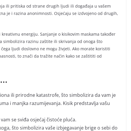
a ili pritiska od strane drugih ljudi ili događaja u vašem
na je i razina anonimnosti. Osjećaju se izdvojeno od drugih,
h i kreativnu energiju. Sanjanje o kisikovim maskama također
simbolizira razinu zaštite ili skrivanja od onoga što
čega ljudi doslovno ne mogu živjeti. Ako morate koristiti
nosti, to znači da tražite način kako se zaštititi od
i…
iona ili prirodne katastrofe, što simbolizira da vam je
ma i manjka razumijevanja. Kisik predstavlja vašu
r vam se sviđa osjećaj čistoće pluća.
ekoga, što simbolizira vaše izbjegavanje brige o sebi do