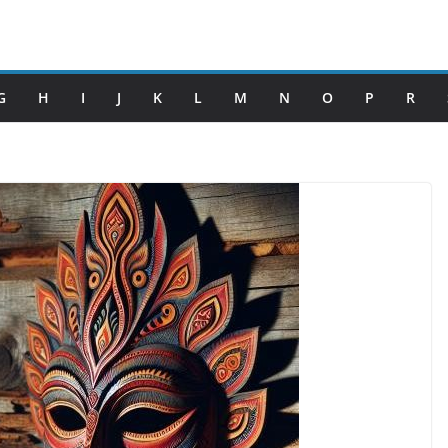
G
H
I
J
K
L
M
N
O
P
R