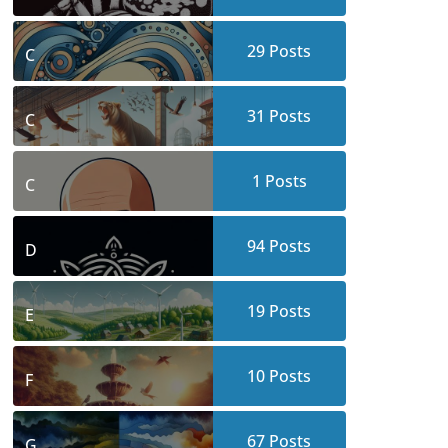
29
Posts
C
31
Posts
C
1
Posts
C
94
Posts
D
19
Posts
E
10
Posts
F
67
Posts
G