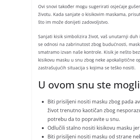
Ovi snovi također mogu sugerirati osjećaje gušenj
životu. Kada sanjate o kisikovim maskama, prisut
što im može donijeti zadovoljstvo.
Sanjati kisik simbolizira život, vaš unutarnji du
se odnosi na zabrinutost zbog budućnosti, maska 
smatramo izvan naše kontrole. Kisik je nešto bez 
kisikovu masku u snu zbog neke apokaliptične opas
zastrašujućih situacija s kojima se teško nositi.
U ovom snu ste mogl
Biti prisiljeni nositi masku zbog pada av
život trenutno kaotičan zbog nesporazu
potrebu da to popravite u snu.
Odlučili stalno nositi kisikovu masku je
Biti prisiljeni nositi masku od strane n