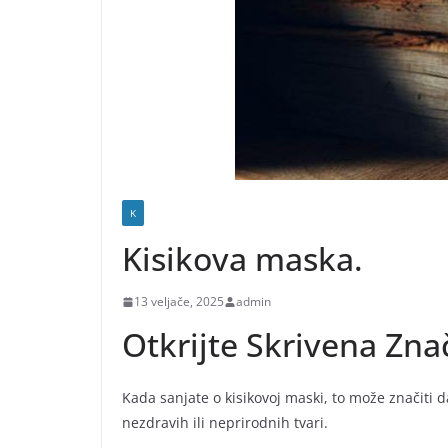
K
Kisikova maska.
13 veljače, 2025
admin
Otkrijte Skrivena Zn
Kada sanjate o kisikovoj maski, to može značiti d
nezdravih ili neprirodnih tvari.