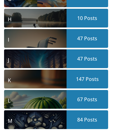
10
Posts
H
47
Posts
I
47
Posts
J
147
Posts
K
67
Posts
L
84
Posts
M