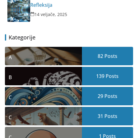
Refleksija
14 veljače, 2025
Kategorije
82
Posts
A
139
Posts
B
29
Posts
C
31
Posts
C
1
Posts
C