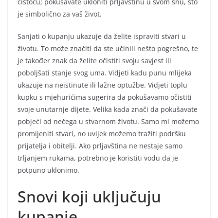
čistoću; pokušavate ukloniti prljavštinu u svom snu, što
je simbolično za vaš život.
Sanjati o kupanju ukazuje da želite ispraviti stvari u
životu. To može značiti da ste učinili nešto pogrešno, te
je također znak da želite očistiti svoju savjest ili
poboljšati stanje svog uma. Vidjeti kadu punu mlijeka
ukazuje na neistinute ili lažne optužbe. Vidjeti toplu
kupku s mjehurićima sugerira da pokušavamo očistiti
svoje unutarnje dijete. Velika kada znači da pokušavate
pobjeći od nečega u stvarnom životu. Samo mi možemo
promijeniti stvari, no uvijek možemo tražiti podršku
prijatelja i obitelji. Ako prljavština ne nestaje samo
trljanjem rukama, potrebno je koristiti vodu da je
potpuno uklonimo.
Snovi koji uključuju
kupanje