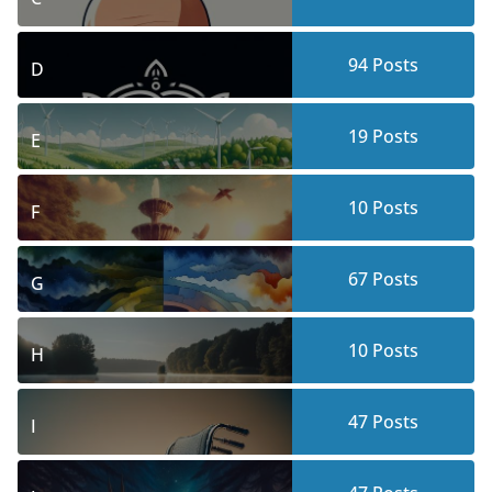
94
Posts
D
19
Posts
E
10
Posts
F
67
Posts
G
10
Posts
H
47
Posts
I