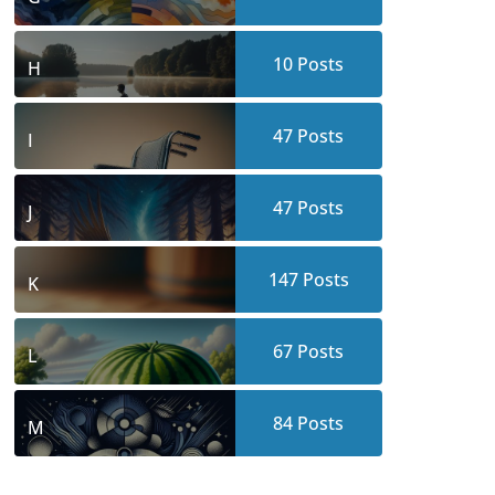
10
Posts
H
47
Posts
I
47
Posts
J
147
Posts
K
67
Posts
L
84
Posts
M