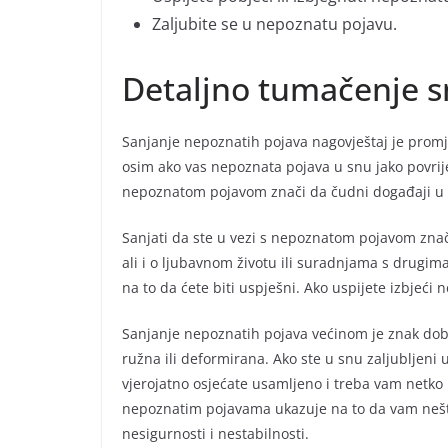
Zaljubite se u nepoznatu pojavu.
Detaljno tumačenje s
Sanjanje nepoznatih pojava nagovještaj je prom
osim ako vas nepoznata pojava u snu jako povrijed
nepoznatom pojavom znači da čudni događaji u v
Sanjati da ste u vezi s nepoznatom pojavom znač
ali i o ljubavnom životu ili suradnjama s drugi
na to da ćete biti uspješni. Ako uspijete izbjeći
Sanjanje nepoznatih pojava većinom je znak do
ružna ili deformirana. Ako ste u snu zaljubljeni
vjerojatno osjećate usamljeno i treba vam netko u
nepoznatim pojavama ukazuje na to da vam nešto i
nesigurnosti i nestabilnosti.