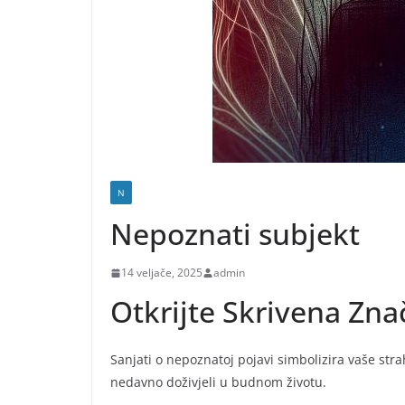
N
Nepoznati subjekt
14 veljače, 2025
admin
Otkrijte Skrivena Zn
Sanjati o nepoznatoj pojavi simbolizira vaše strah
nedavno doživjeli u budnom životu.