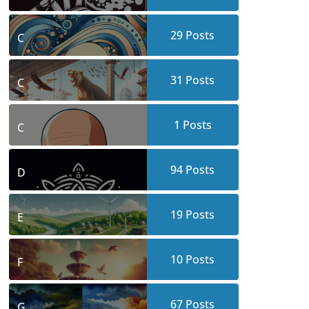
29
Posts
C
31
Posts
C
1
Posts
C
94
Posts
D
19
Posts
E
10
Posts
F
67
Posts
G