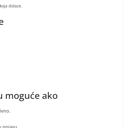
koja dolaze.
e
su moguće ako
ivno.
u pojavu.