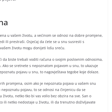
na
jena u vašem životu, a većinom se odnosi na dobre promjene,
i ili prestraši. Osjećaj da ćete se u snu susresti s
ašem životu mogu donijeti lošu sreću.
i da biste trebali voditi računa o svojim poslovnim odnosima,
ma. Ako se sretnete s nepoznatom pojavom u snu, to ukazuje
 nepoznatu pojavu u snu, to nagovještava tegobe koje dolaze.
brih promjena, osim ako je nepoznata pojava u vašem snu
 u nepoznatu pojavu, to se odnosi na činjenicu da se
 životu, netko tko bi vas volio bez obzira na sve. San o
li netko nedostaje u životu, ili da trenutno doživljavate