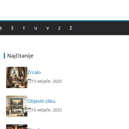
S
Š
T
U
V
Z
Ž
Najčitanije
Zrcalo
13 veljače, 2025
Objesiti sliku.
13 veljače, 2025