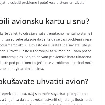
jatno osjetiti probleme i poteškoće u stvarnom životu i
bili avionsku kartu u snu?
 karte za let, to odražava vaše trenutačno mentalno stanje i
iti ispred sebe ukazuje da želite da se vaši problemi riješe.
oduzmemo akciju. Umjesto da slušate tuđe savjete i što je
stići u životu. Jeste li zadovoljni sa svime? Ide li vam posao
j unutarnji glas. Sanjati da vam je avionska karta ukradena
 ste pod pritiskom i osjećate se zarobljeno. Ponekad može
ljeno u imaginarnim lancima.
pokušavate uhvatiti avion?
 prepreka na putu, ovaj san može sugerirati promjenu na
, a činjenica da ste pokušali ostvariti cilj letenja ilustrira da