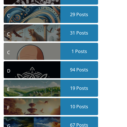
29
Posts
C
31
Posts
C
1
Posts
C
94
Posts
D
19
Posts
E
10
Posts
F
67
Posts
G