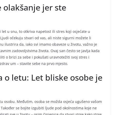
 olakšanje jer ste
 let u snu, to otkriva napetost ili stres koji osjećate u
judi očekuju stvari od vas, ali niste sigurni možete li
snu ilustrira da, iako svi imamo obaveze u životu, važno je
tavnim zadovoljstvima života. Ovaj san često se javlja kada
ti o brizi za sebe i pokušati uravnotežiti svoj stres i
 zdrav um – stavite sebe na prvo mjesto.
o letu: Let bliske osobe je
za tu osobu. Međutim, osoba se možda osjeća ugušeno vašom
 Također se bojite izgubiti ljude pod okolnostima koje ne
rati sve u životu – osim činjenice da stvari stoje kako stoje,