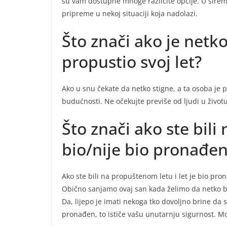
su vam dostupne mnoge različite opcije. U širem
pripreme u nekoj situaciji koja nadolazi.
Što znači ako je netko
propustio svoj let?
Ako u snu čekate da netko stigne, a ta osoba je p
budućnosti. Ne očekujte previše od ljudi u život
Što znači ako ste bili
bio/nije bio pronađe
Ako ste bili na propuštenom letu i let je bio pr
Obično sanjamo ovaj san kada želimo da netko bri
Da, lijepo je imati nekoga tko dovoljno brine da 
pronađen, to ističe vašu unutarnju sigurnost. Možd