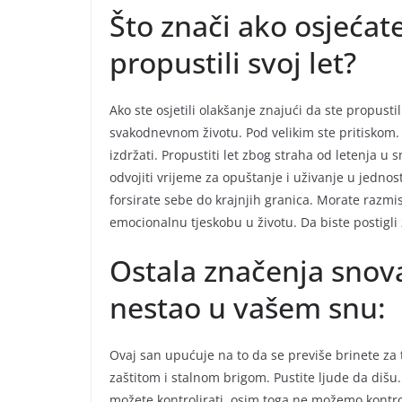
Što znači ako osjećate
propustili svoj let?
Ako ste osjetili olakšanje znajući da ste propustili
svakodnevnom životu. Pod velikim ste pritiskom. L
izdržati. Propustiti let zbog straha od letenja u 
odvojiti vrijeme za opuštanje i uživanje u jednos
forsirate sebe do krajnjih granica. Morate razmisli
emocionalnu tjeskobu u životu. Da biste postigli
Ostala značenja snova 
nestao u vašem snu:
Ovaj san upućuje na to da se previše brinete 
zaštitom i stalnom brigom. Pustite ljude da dišu.
možete kontrolirati, osim toga ne možemo kontroli