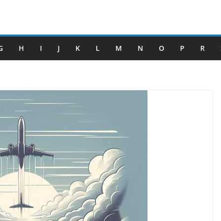
G
H
I
J
K
L
M
N
O
P
R