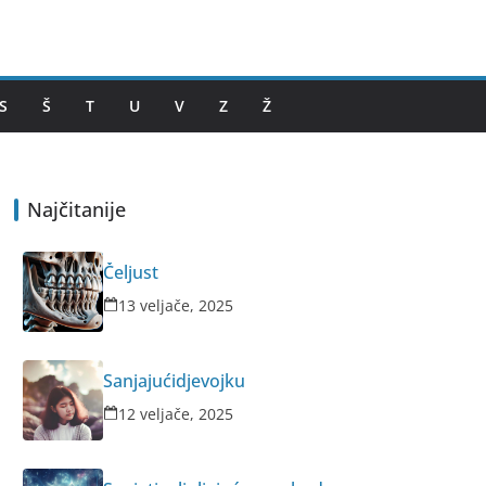
S
Š
T
U
V
Z
Ž
Najčitanije
Čeljust
13 veljače, 2025
Sanjajućidjevojku
12 veljače, 2025