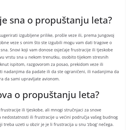
e sna o propuštanju leta?
gerirati izgubljene prilike, prošle veze ili, prema Jungovoj
sobne veze s onim što ste izgubili mogu vam dati tragove o
na. Snovi koji vam donose osjećaje frustracije ili tjeskobe
 ovu vrstu sna u nekom trenutku, osobito tijekom stresnih
aknut ispitom, razgovorom za posao, prekidom veze ili
i nadanjima da padate ili da ste ograničeni, ili nadanjima da
jera da sami upravljate avionom.
ova o propuštanju leta?
rustracije ili tjeskobe, ali mnogi stručnjaci za snove
nedostatnosti ili frustracije u većini područja vašeg budnog
 treba uzeti u obzir je je li frustracija u snu ‘zbog’ nečega.