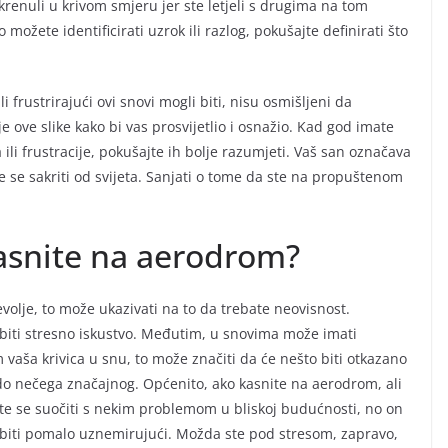
e krenuli u krivom smjeru jer ste letjeli s drugima na tom
ožete identificirati uzrok ili razlog, pokušajte definirati što
 frustrirajući ovi snovi mogli biti, nisu osmišljeni da
e ove slike kako bi vas prosvijetlio i osnažio. Kad god imate
a ili frustracije, pokušajte ih bolje razumjeti. Vaš san označava
te se sakriti od svijeta. Sanjati o tome da ste na propuštenom
kasnite na aerodrom?
olje, to može ukazivati na to da trebate neovisnost.
iti stresno iskustvo. Međutim, u snovima može imati
aša krivica u snu, to može značiti da će nešto biti otkazano
 do nečega značajnog. Općenito, ako kasnite na aerodrom, ali
ćete se suočiti s nekim problemom u bliskoj budućnosti, no on
e biti pomalo uznemirujući. Možda ste pod stresom, zapravo,