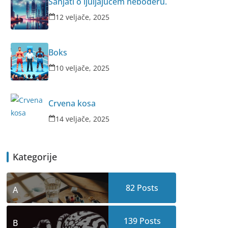
Sanjati o ljuljajućem neboderu.
12 veljače, 2025
Boks
10 veljače, 2025
Crvena kosа
14 veljače, 2025
Kategorije
82
Posts
A
139
Posts
B