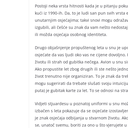
Postoji neka vrsta hitnosti kada je u pitanju po
kući iz 1990-ih. Da, to je ludi san pun svih vrst
unutarnjim osjećajima; takvi snovi mogu odražava
izgubili, ali češće su znak da vam nešto nedost
ili možda osjećaja osobnog identiteta.
Drugo objašnjenje propuštenog leta u snu je up
osjećate da vas ljudi oko vas ne cijene dovoljno
životu ili strah od gubitka nečega. Avion u snu s
Ako propustite let zbog drugih ili ste nešto jedn
život trenutno nije organiziran. To je znak da tre
mogu sugerirati da trebate slušati svoju intuici
puta) je gubitak karte za let. To se odnosi na st
Vidjeti stjuardesu u poznatoj uniformi u snu mož
izbačen s leta pokazuje da se osjećate izostavlj
je znak osjećaja odbijanja u stvarnom životu. Ak
se, unatoč svemu, boriti za ono u što vjerujete u