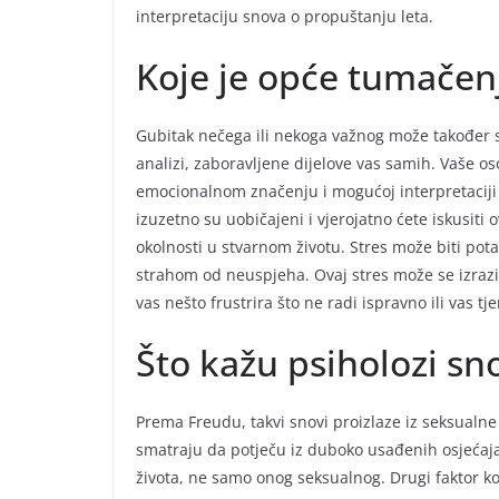
interpretaciju snova o propuštanju leta.
Koje je opće tumačenj
Gubitak nečega ili nekoga važnog može također su
analizi, zaboravljene dijelove vas samih. Vaše o
emocionalnom značenju i mogućoj interpretaciji s
izuzetno su uobičajeni i vjerojatno ćete iskusiti
okolnosti u stvarnom životu. Stres može biti pot
strahom od neuspjeha. Ovaj stres može se izrazit
vas nešto frustrira što ne radi ispravno ili vas t
Što kažu psiholozi sn
Prema Freudu, takvi snovi proizlaze iz seksualne f
smatraju da potječu iz duboko usađenih osjećaja 
života, ne samo onog seksualnog. Drugi faktor koji