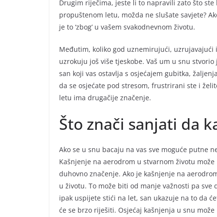
Drugim riječima, jeste li to napravili zato što st
propuštenom letu, možda ne slušate savjete? Ako m
je to ‘zbog’ u vašem svakodnevnom životu.
Međutim, koliko god uznemirujući, uzrujavajući ili
uzrokuju još više tjeskobe. Vaš um u snu stvorio j
san koji vas ostavlja s osjećajem gubitka, žaljenj
da se osjećate pod stresom, frustrirani ste i želi
letu ima drugačije značenje.
Što znači sanjati da 
Ako se u snu bacaju na vas sve moguće putne nev
Kašnjenje na aerodrom u stvarnom životu može b
duhovno značenje. Ako je kašnjenje na aerodrom v
u životu. To može biti od manje važnosti pa sve
ipak uspijete stići na let, san ukazuje na to da 
će se brzo riješiti. Osjećaj kašnjenja u snu mož