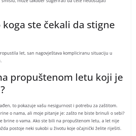
 smislu, može također sugerirati da ćete nedostajati
 koga ste čekali da stigne
ropustila let, san nagovještava kompliciranu situaciju u
u.
 na propuštenom letu koji je
n?
onađen, to pokazuje vašu nesigurnost i potrebu za zaštitom.
ne o nama, ali moje pitanje je: zašto ne biste brinuli o sebi?
se brine o vama. Ako ste bili na propuštenom letu, a let nije
a postoje neki sukobi u životu koje očajnički želite riješiti.