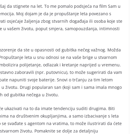
kušaj da stignete na let. To me pomalo podsjeća na film Sam u
a emocija. Moj dojam je da je propuštanje leta povezano s
ti osjećaje žaljenja zbog stvarnih događaja ili osoba koje ste
aje u vašem životu, poput smjera, samopouzdanja, intimnosti
ozorenje da ste u opasnosti od gubitka nečeg važnog. Možda
. Propuštanje leta u snu odnosi se na vaše brige u stvarnom
imbolizira polijetanje, odlazak i kretanje naprijed u vremenu.
ostavno zaboravili (npr. putovnicu), to može sugerirati da vam
bate napuniti svoje baterije. Snovi o trčanju za tim letom
ju u životu. Drugi popularan san (koji sam i sama imala mnogo
rah od gubitka nečega u životu.
e ukazivati na to da imate tendenciju suditi drugima. Biti
enima na društvenim okupljanjima, a samo izbacivanje s leta
o se svađate s agentom na vratima, to može ilustrirati da ćete
 stvarnom životu. Pomaknite se dolje za detaljniju