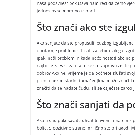
naša podsvijest pokušava nam reći da ćemo vjero
jednostavno moramo usporiti.
Što znači ako ste izgu
Ako sanjate da ste propustili let zbog izgubljene
unutarnje probleme. Trčati za letom, ali ga izgub
Ipak, naši problemi nikada neće nestati ako ne p
najbolje za vas, zapitajte se što zapravo želite po
dobro? Ako ne, vrijeme je da počnete slušati svo
prema nekim starim tumačenjima može značiti da
značiti da se nadate čudu, ali se osjećate zarob
Što znači sanjati da 
Ako u snu pokušavate uhvatiti avion i imate niz
bolje. S pozitivne strane, prilično ste prilagodljivi