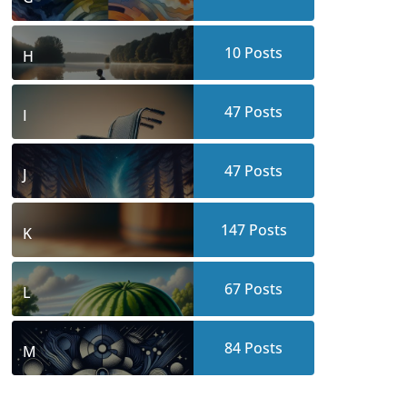
10
Posts
H
47
Posts
I
47
Posts
J
147
Posts
K
67
Posts
L
84
Posts
M