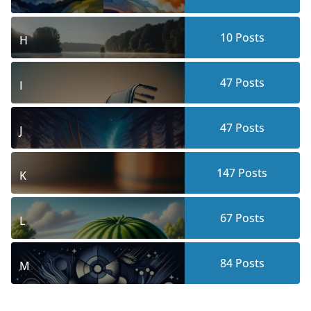
10
Posts
H
47
Posts
I
47
Posts
J
147
Posts
K
67
Posts
L
84
Posts
M