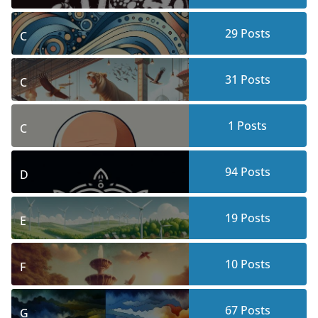
29
Posts
C
31
Posts
C
1
Posts
C
94
Posts
D
19
Posts
E
10
Posts
F
67
Posts
G