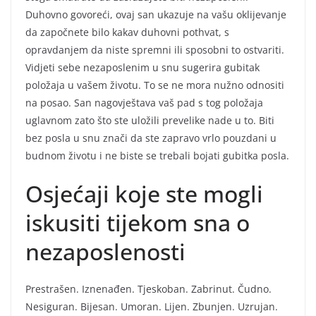
Duhovno govoreći, ovaj san ukazuje na vašu oklijevanje
da započnete bilo kakav duhovni pothvat, s
opravdanjem da niste spremni ili sposobni to ostvariti.
Vidjeti sebe nezaposlenim u snu sugerira gubitak
položaja u vašem životu. To se ne mora nužno odnositi
na posao. San nagovještava vaš pad s tog položaja
uglavnom zato što ste uložili prevelike nade u to. Biti
bez posla u snu znači da ste zapravo vrlo pouzdani u
budnom životu i ne biste se trebali bojati gubitka posla.
Osjećaji koje ste mogli
iskusiti tijekom sna o
nezaposlenosti
Prestrašen. Iznenađen. Tjeskoban. Zabrinut. Čudno.
Nesiguran. Bijesan. Umoran. Lijen. Zbunjen. Uzrujan.