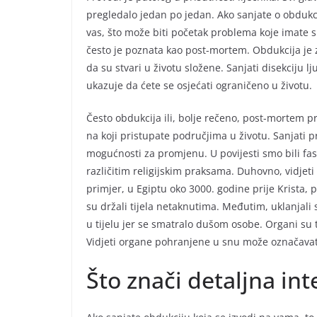
pregledalo jedan po jedan. Ako sanjate o obdukci
vas, što može biti početak problema koje imate s pr
često je poznata kao post-mortem. Obdukcija je 
da su stvari u životu složene. Sanjati disekciju lj
ukazuje da ćete se osjećati ograničeno u životu.
Često obdukcija ili, bolje rečeno, post-mortem pr
na koji pristupate područjima u životu. Sanjati p
mogućnosti za promjenu. U povijesti smo bili fas
različitim religijskim praksama. Duhovno, vidjet
primjer, u Egiptu oko 3000. godine prije Krista, 
su držali tijela netaknutima. Međutim, uklanjali 
u tijelu jer se smatralo dušom osobe. Organi su 
Vidjeti organe pohranjene u snu može označavat
Što znači detaljna int