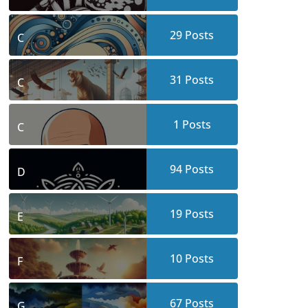
29
Posts
C
31
Posts
C
1
Posts
C
94
Posts
D
19
Posts
E
10
Posts
F
67
Posts
G