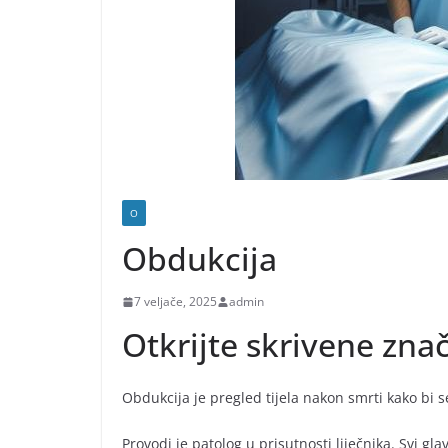
O
Obdukcija
7 veljače, 2025
admin
Otkrijte skrivene zna
Obdukcija je pregled tijela nakon smrti kako bi s
Provodi je patolog u prisutnosti liječnika. Svi glav