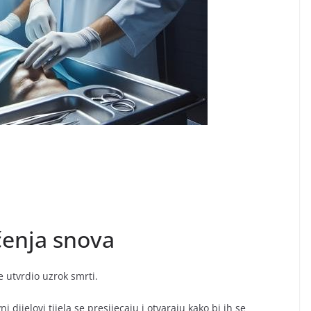
čenja snova
e utvrdio uzrok smrti.
ni dijelovi tijela se presijecaju i otvaraju kako bi ih se