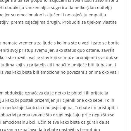
ugerira da ste potpuno isključeni iz stvarnosti i zato niste u
ti obdukciju vanzemaljca sugerira da netko (član obitelji)
sobe jer su emocionalno isključeni i ne osjećaju empatiju.
etljivi prema osjećajima drugih. Probuditi se tijekom vlastite
a nemate vremena za ljude s kojima ste u vezi i zato se borite
eniti svoj pristup svemu jer, ako status quo ostane, završit
oji ste razvili; vaš je stav koji se može promijeniti sve dok se
judima koji su prijateljskiji i naučite umijeće biti ljubazan, i
i iz vas kako biste bili emocionalno povezani s onima oko vas i
obdukcije označava da je netko iz obitelji ili prijatelja
u kako bi postali prizemljeniji i cijenili one oko sebe. To ih
 im nedostaje kontrola nad osjećajima. Trebate im pristupiti i
i obazrivi prema onome što drugi osjećaju prije nego što se
i emocionalnu bol. Učinite sve kako biste osigurali da se
im rukama označava da trebate nastaviti s trenutnim