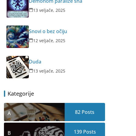
Demonom paralize sna
13 veljače, 2025
Snovi o bez očiju
12 veljače, 2025
Duda
13 veljače, 2025
Kategorije
82
Posts
A
139
Posts
B