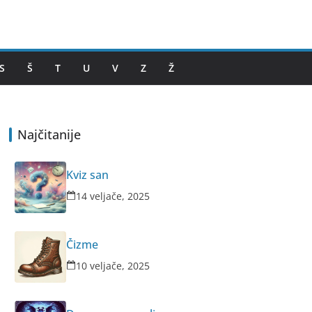
S
Š
T
U
V
Z
Ž
Najčitanije
Kviz san
14 veljače, 2025
Čizme
10 veljače, 2025