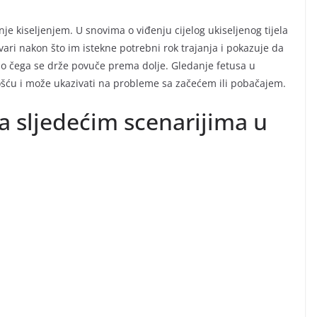
anje kiseljenjem. U snovima o viđenju cijelog ukiseljenog tijela
vari nakon što im istekne potrebni rok trajanja i pokazuje da
 ono čega se drže povuče prema dolje. Gledanje fetusa u
nošću i može ukazivati na probleme sa začećem ili pobačajem.
a sljedećim scenarijima u