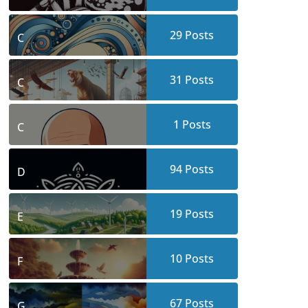
29
Posts
C
31
Posts
C
1
Posts
C
94
Posts
D
19
Posts
E
10
Posts
F
67
Posts
G