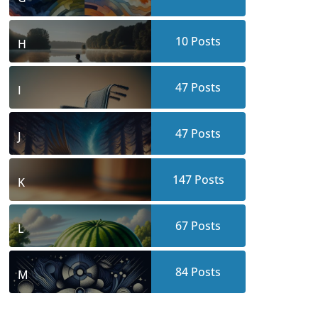
10
Posts
H
47
Posts
I
47
Posts
J
147
Posts
K
67
Posts
L
84
Posts
M