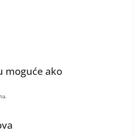
su moguće ako
na.
ova