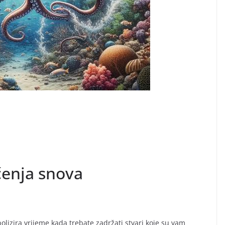
čenja snova
bolizira vrijeme kada trebate zadržati stvari koje su vam