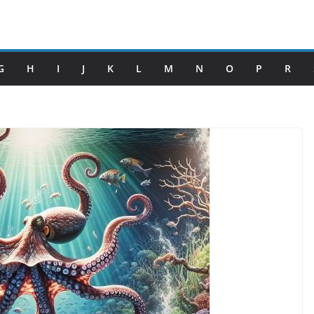
G
H
I
J
K
L
M
N
O
P
R