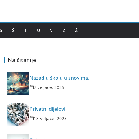
S
Š
T
U
V
Z
Ž
Najčitanije
Nazad u školu u snovima.
7 veljače, 2025
Privatni dijelovi
13 veljače, 2025