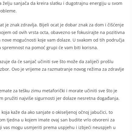
 želju sanjača da kreira slatku i dugotrajnu energiju u svom
probleme.
t je znak zdravlja. Bijeli ocat je dobar znak za dom i čišćenje
 kojem od ovih vrsta octa, obavezno se fokusirajte na pozitivna
za nove mogućnosti koje vam dolaze. U svakom od tih područja
aša spremnost na pomoć grupi će vam biti korisna.
azuje da će sanjač učiniti sve što može da zaliječi prošlu
 izbor. Ovo je vrijeme za razmatranje novog režima za zdravlje
remate za tešku zimu metaforički i morate učiniti sve što je
m pružiti najviše sigurnosti jer dolaze nesretna događanja.
koja kaže da ako sanjate o okiseljenoj očnoj jabučici, to
m tjedna u kojem imate ovaj san budite vrlo otvoreni za
i vas mogu usmjeriti prema uspjehu i izbjeći neuspjeh u