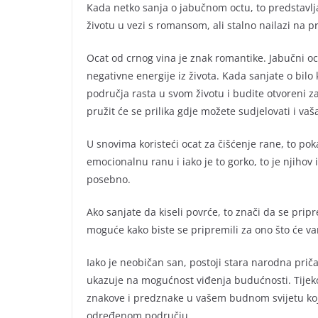
Kada netko sanja o jabučnom octu, to predstavlja
životu u vezi s romansom, ali stalno nailazi na 
Ocat od crnog vina je znak romantike. Jabučni oca
negativne energije iz života. Kada sanjate o bilo
područja rasta u svom životu i budite otvoreni 
pružit će se prilika gdje možete sudjelovati i v
U snovima koristeći ocat za čišćenje rane, to pok
emocionalnu ranu i iako je to gorko, to je njihov
posebno.
Ako sanjate da kiseli povrće, to znači da se prip
moguće kako biste se pripremili za ono što će va
Iako je neobičan san, postoji stara narodna priča 
ukazuje na mogućnost viđenja budućnosti. Tijeko
znakove i predznake u vašem budnom svijetu koj
određenom području.