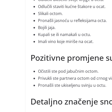
Odlučili staviti kućne štakore u ocat.
Slikali octom.
Pronašli jasnoću u refleksijama octa.
Bojili jaja.
Kupali se ili namakali u octu.
Imali vino koje miriše na ocat.
Pozitivne promjene 
Očistili ste pod jabučnim octom.
Privukli ste partnera octom od crnog vi
Pronašli ste ukiseljenu svinju u octu.
Detaljno značenje sn