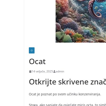
O
Ocat
14 veljače, 2025
admin
Otkrijte skrivene zna
Ocat je poznat po svom učinku konzerviranja.
Stoga, ako sanjate da osjećate miris octa, to sim