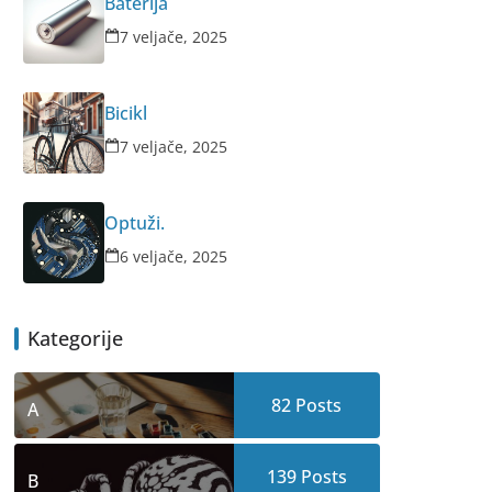
Baterija
7 veljače, 2025
Bicikl
7 veljače, 2025
Optuži.
6 veljače, 2025
Kategorije
82
Posts
A
139
Posts
B