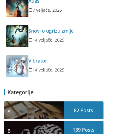
Atlas
7 veljače, 2025
Snovi o ugrizu zmije
14 veljače, 2025
Vibrator.
14 veljače, 2025
Kategorije
82
Posts
A
139
Posts
B