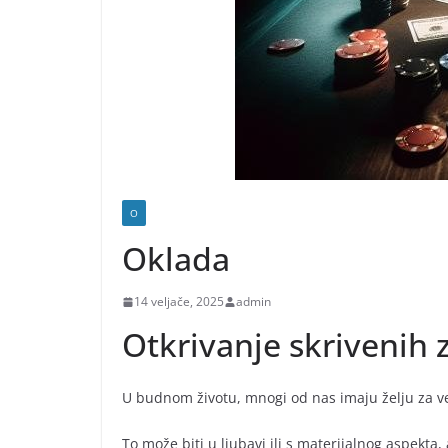
O
Oklada
14 veljače, 2025
admin
Otkrivanje skrivenih
U budnom životu, mnogi od nas imaju želju za ve
To može biti u ljubavi ili s materijalnog aspekt