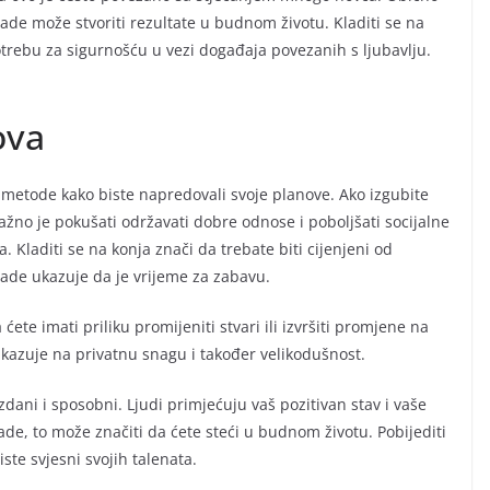
ade može stvoriti rezultate u budnom životu. Kladiti se na
potrebu za sigurnošću u vezi događaja povezanih s ljubavlju.
ova
ive metode kako biste napredovali svoje planove. Ako izgubite
ažno je pokušati održavati dobre odnose i poboljšati socijalne
a. Kladiti se na konja znači da trebate biti cijenjeni od
klade ukazuje da je vrijeme za zabavu.
 ćete imati priliku promijeniti stvari ili izvršiti promjene na
 ukazuje na privatnu snagu i također velikodušnost.
dani i sposobni. Ljudi primjećuju vaš pozitivan stav i vaše
ade, to može značiti da ćete steći u budnom životu. Pobijediti
ste svjesni svojih talenata.