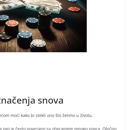
 značenja snova
ćom moći kako bi stekli ono što želimo u životu.
a, a ovo je često povezano sa stjecanjem mnogo novca. Obično