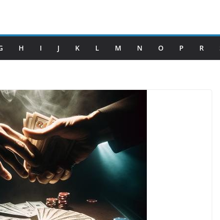
G
H
I
J
K
L
M
N
O
P
R