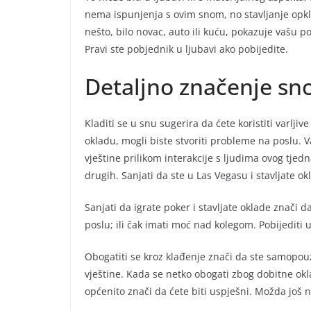
nema ispunjenja s ovim snom, no stavljanje opkl
nešto, bilo novac, auto ili kuću, pokazuje vašu 
Pravi ste pobjednik u ljubavi ako pobijedite.
Detaljno značenje sn
Kladiti se u snu sugerira da ćete koristiti varlj
okladu, mogli biste stvoriti probleme na poslu. V
vještine prilikom interakcije s ljudima ovog tjedn
drugih. Sanjati da ste u Las Vegasu i stavljate o
Sanjati da igrate poker i stavljate oklade znači da
poslu; ili čak imati moć nad kolegom. Pobijediti
Obogatiti se kroz klađenje znači da ste samopouz
vještine. Kada se netko obogati zbog dobitne okl
općenito znači da ćete biti uspješni. Možda još ni