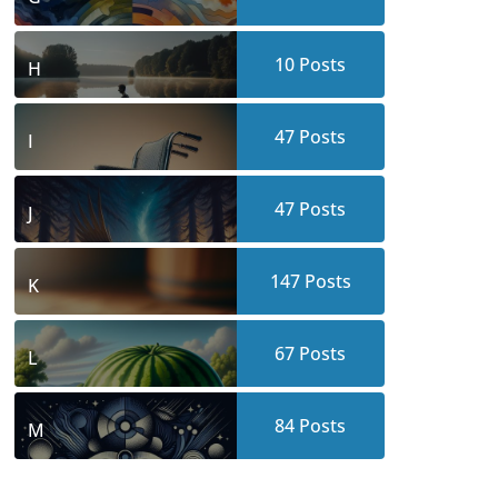
10
Posts
H
47
Posts
I
47
Posts
J
147
Posts
K
67
Posts
L
84
Posts
M