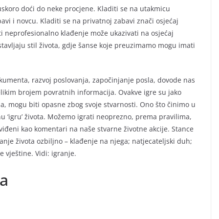
 uskoro doći do neke procjene. Kladiti se na utakmicu
i i novcu. Kladiti se na privatnoj zabavi znači osjećaj
ti neprofesionalno klađenje može ukazivati na osjećaj
stavljaju stil života, gdje šanse koje preuzimamo mogu imati
dokumenta, razvoj poslovanja, započinjanje posla, dovode nas
likim brojem povratnih informacija. Ovakve igre su jako
nja, mogu biti opasne zbog svoje stvarnosti. Ono što činimo u
u ‘igru’ života. Možemo igrati neoprezno, prema pravilima,
i viđeni kao komentari na naše stvarne životne akcije. Stance
nje života ozbiljno – klađenje na njega; natjecateljski duh;
 vještine. Vidi: igranje.
a