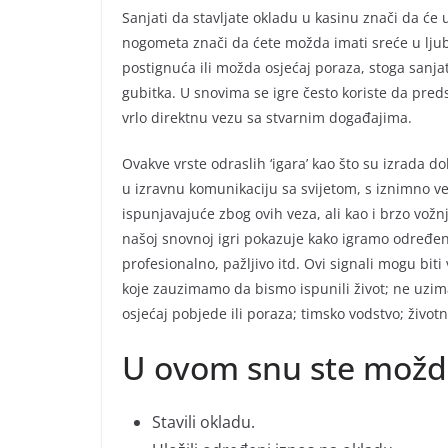
Sanjati da stavljate okladu u kasinu znači da će
nogometa znači da ćete možda imati sreće u ljubav
postignuća ili možda osjećaj poraza, stoga sanja
gubitka. U snovima se igre često koriste da pred
vrlo direktnu vezu sa stvarnim događajima.
Ovakve vrste odraslih ‘igara’ kao što su izrada 
u izravnu komunikaciju sa svijetom, s iznimno ve
ispunjavajuće zbog ovih veza, ali kao i brzo vož
našoj snovnoj igri pokazuje kako igramo određen
profesionalno, pažljivo itd. Ovi signali mogu bit
koje zauzimamo da bismo ispunili život; ne uzima
osjećaj pobjede ili poraza; timsko vodstvo; životne
U ovom snu ste možd
Stavili okladu.