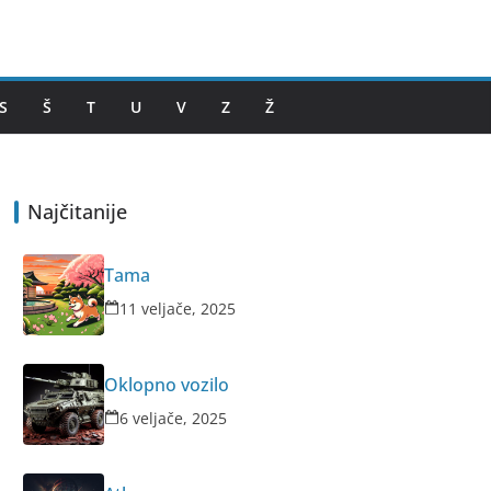
S
Š
T
U
V
Z
Ž
Najčitanije
Tama
11 veljače, 2025
Oklopno vozilo
6 veljače, 2025