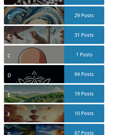
29
Posts
C
31
Posts
C
1
Posts
C
94
Posts
D
19
Posts
E
10
Posts
F
67
Posts
G