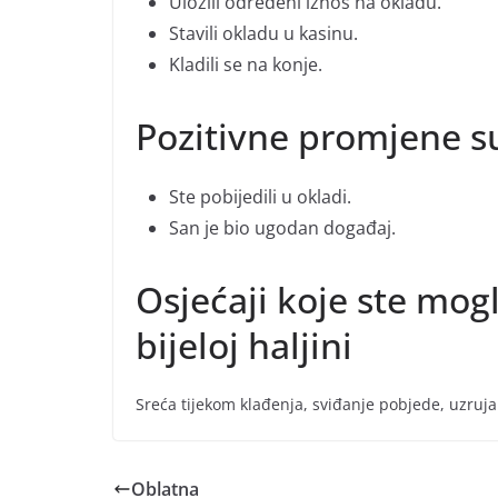
Uložili određeni iznos na okladu.
Stavili okladu u kasinu.
Kladili se na konje.
Pozitivne promjene s
Ste pobijedili u okladi.
San je bio ugodan događaj.
Osjećaji koje ste mogl
bijeloj haljini
Sreća tijekom klađenja, sviđanje pobjede, uzruj
Oblatna