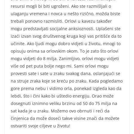
resursi mogli bi biti ugroženi. Ako ste razmišljali o
ulaganju vremena i novca u nešto rizično, možda biste
trebali ponovno razmisliti. Orlovi u kavezu također
mogu predstavljati socijalne anksioznosti. Uplašeni ste
izaći izvan svog društvenog kruga koji vas pritišće da to
učinite. Ako ljudi mogu dobro vidjeti u životu, mnogi to
opisuju onima sa orlovskim okom. To je zato što orlovi
mogu vidjeti do 8 milja. Zanimljivo, orlovi mogu vidjeti
više od pet puta bolje nego mi. Sami orlovi mogu
provesti sate i sate u zraku svakog dana, oslanjajući se
na struje zraka koje se kreću po zraku. Kada pogledamo
gore prema nebu i vidimo orla, ponekad izgleda kao da
lebdi, što i čini kako bi uštedio energiju. Orao može
dosegnuti iznimno veliku brzinu od 50 do 75 milja na
sat kada je u zraku. Možemo ovo obrnuti i reći da
činjenica da može doseći takve visine znači da možete
ostvariti svoje ciljeve u životu!