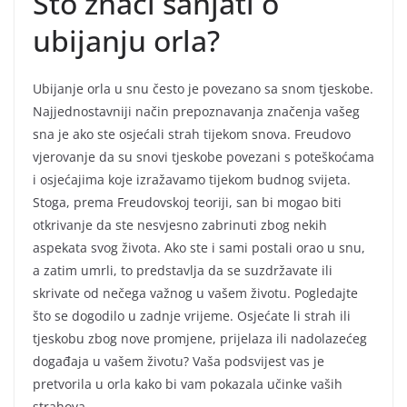
Što znači sanjati o
ubijanju orla?
Ubijanje orla u snu često je povezano sa snom tjeskobe.
Najjednostavniji način prepoznavanja značenja vašeg
sna je ako ste osjećali strah tijekom snova. Freudovo
vjerovanje da su snovi tjeskobe povezani s poteškoćama
i osjećajima koje izražavamo tijekom budnog svijeta.
Stoga, prema Freudovskoj teoriji, san bi mogao biti
otkrivanje da ste nesvjesno zabrinuti zbog nekih
aspekata svog života. Ako ste i sami postali orao u snu,
a zatim umrli, to predstavlja da se suzdržavate ili
skrivate od nečega važnog u vašem životu. Pogledajte
što se dogodilo u zadnje vrijeme. Osjećate li strah ili
tjeskobu zbog nove promjene, prijelaza ili nadolazećeg
događaja u vašem životu? Vaša podsvijest vas je
pretvorila u orla kako bi vam pokazala učinke vaših
strahova.