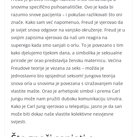
snovima specifično psihoanalitičke. Ovo je kada bi
razumio snove pacijenta – i pokušao razlikovati što oni
znače. Kako sam već napomenuo, Freud je vjerovao da
je svijet snova odgovor na vanjsko okruženje. Freud je u
svojim zapisima vjerovao da naš um reagira na
superego kada smo sanjali o orlu. To je povezano s tim
kako djelujemo tijekom dana, a simbolika je seksualne
prirode jer orao predstavlja žensku maternicu. Većina
Freudove teorije je vezana za seks – možda je
jednostavno bio opsjednut seksom! Jungova teorija
snova orla u snovima je povezana s izražavanjem naše
vlastite mašte. Orao je arhetipski simbol i prema Carl
Jungu može nam pružiti duboku komunikaciju iznutra.
Kako je Carl Jung vjerovao u telepatiju, jasno je da san
može biti dokaz naše vlastite kolektivne nesvjesne
svijesti.