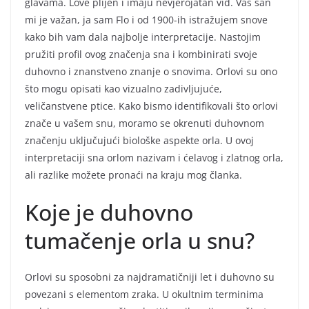
glavama. Love plijen i imaju nevjerojatan vid. Vaš san
mi je važan, ja sam Flo i od 1900-ih istražujem snove
kako bih vam dala najbolje interpretacije. Nastojim
pružiti profil ovog značenja sna i kombinirati svoje
duhovno i znanstveno znanje o snovima. Orlovi su ono
što mogu opisati kao vizualno zadivljujuće,
veličanstvene ptice. Kako bismo identifikovali što orlovi
znače u vašem snu, moramo se okrenuti duhovnom
značenju uključujući biološke aspekte orla. U ovoj
interpretaciji sna orlom nazivam i ćelavog i zlatnog orla,
ali razlike možete pronaći na kraju mog članka.
Koje je duhovno
tumačenje orla u snu?
Orlovi su sposobni za najdramatičniji let i duhovno su
povezani s elementom zraka. U okultnim terminima