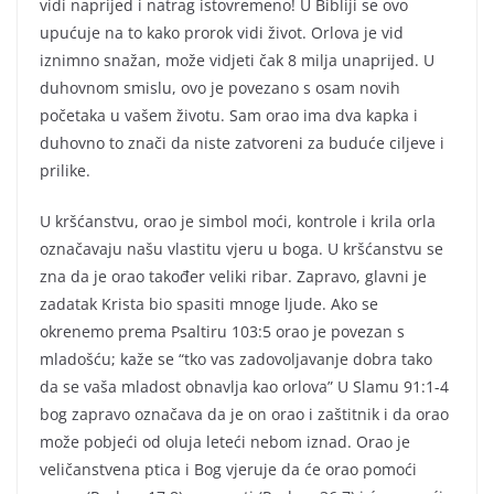
vidi naprijed i natrag istovremeno! U Bibliji se ovo
upućuje na to kako prorok vidi život. Orlova je vid
iznimno snažan, može vidjeti čak 8 milja unaprijed. U
duhovnom smislu, ovo je povezano s osam novih
početaka u vašem životu. Sam orao ima dva kapka i
duhovno to znači da niste zatvoreni za buduće ciljeve i
prilike.
U kršćanstvu, orao je simbol moći, kontrole i krila orla
označavaju našu vlastitu vjeru u boga. U kršćanstvu se
zna da je orao također veliki ribar. Zapravo, glavni je
zadatak Krista bio spasiti mnoge ljude. Ako se
okrenemo prema Psaltiru 103:5 orao je povezan s
mladošću; kaže se “tko vas zadovoljavanje dobra tako
da se vaša mladost obnavlja kao orlova” U Slamu 91:1-4
bog zapravo označava da je on orao i zaštitnik i da orao
može pobjeći od oluja leteći nebom iznad. Orao je
veličanstvena ptica i Bog vjeruje da će orao pomoći