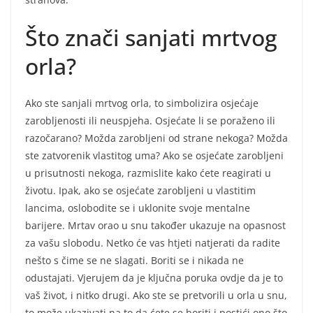
Što znači sanjati mrtvog
orla?
Ako ste sanjali mrtvog orla, to simbolizira osjećaje
zarobljenosti ili neuspjeha. Osjećate li se poraženo ili
razočarano? Možda zarobljeni od strane nekoga? Možda
ste zatvorenik vlastitog uma? Ako se osjećate zarobljeni
u prisutnosti nekoga, razmislite kako ćete reagirati u
životu. Ipak, ako se osjećate zarobljeni u vlastitim
lancima, oslobodite se i uklonite svoje mentalne
barijere. Mrtav orao u snu također ukazuje na opasnost
za vašu slobodu. Netko će vas htjeti natjerati da radite
nešto s čime se ne slagati. Boriti se i nikada ne
odustajati. Vjerujem da je ključna poruka ovdje da je to
vaš život, i nitko drugi. Ako ste se pretvorili u orla u snu,
to može ukazivati na to da ćete se boriti i postići ono što