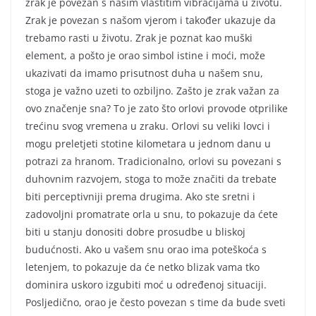
zrak je povezan s našim vlastitim vibracijama u životu.
Zrak je povezan s našom vjerom i također ukazuje da
trebamo rasti u životu. Zrak je poznat kao muški
element, a pošto je orao simbol istine i moći, može
ukazivati da imamo prisutnost duha u našem snu,
stoga je važno uzeti to ozbiljno. Zašto je zrak važan za
ovo značenje sna? To je zato što orlovi provode otprilike
trećinu svog vremena u zraku. Orlovi su veliki lovci i
mogu preletjeti stotine kilometara u jednom danu u
potrazi za hranom. Tradicionalno, orlovi su povezani s
duhovnim razvojem, stoga to može značiti da trebate
biti perceptivniji prema drugima. Ako ste sretni i
zadovoljni promatrate orla u snu, to pokazuje da ćete
biti u stanju donositi dobre prosudbe u bliskoj
budućnosti. Ako u vašem snu orao ima poteškoća s
letenjem, to pokazuje da će netko blizak vama tko
dominira uskoro izgubiti moć u određenoj situaciji.
Posljedično, orao je često povezan s time da bude sveti