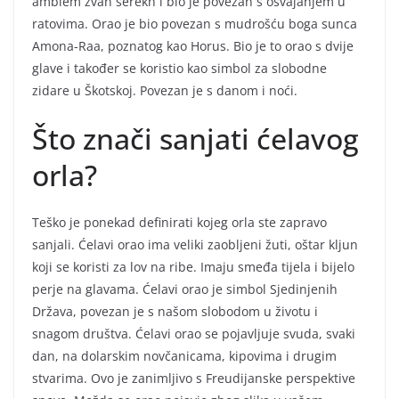
amblem zvan serekh i bio je povezan s osvajanjem u
ratovima. Orao je bio povezan s mudrošću boga sunca
Amona-Raa, poznatog kao Horus. Bio je to orao s dvije
glave i također se koristio kao simbol za slobodne
zidare u Škotskoj. Povezan je s danom i noći.
Što znači sanjati ćelavog
orla?
Teško je ponekad definirati kojeg orla ste zapravo
sanjali. Ćelavi orao ima veliki zaobljeni žuti, oštar kljun
koji se koristi za lov na ribe. Imaju smeđa tijela i bijelo
perje na glavama. Ćelavi orao je simbol Sjedinjenih
Država, povezan je s našom slobodom u životu i
snagom društva. Ćelavi orao se pojavljuje svuda, svaki
dan, na dolarskim novčanicama, kipovima i drugim
stvarima. Ovo je zanimljivo s Freudijanske perspektive