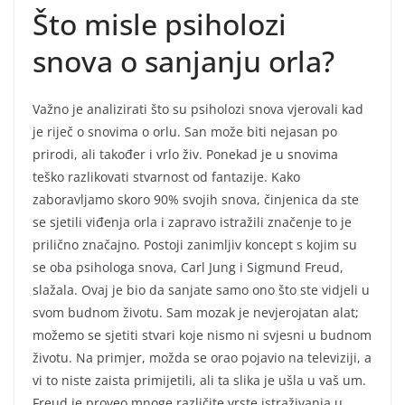
Što misle psiholozi
snova o sanjanju orla?
Važno je analizirati što su psiholozi snova vjerovali kad
je riječ o snovima o orlu. San može biti nejasan po
prirodi, ali također i vrlo živ. Ponekad je u snovima
teško razlikovati stvarnost od fantazije. Kako
zaboravljamo skoro 90% svojih snova, činjenica da ste
se sjetili viđenja orla i zapravo istražili značenje to je
prilično značajno. Postoji zanimljiv koncept s kojim su
se oba psihologa snova, Carl Jung i Sigmund Freud,
slažala. Ovaj je bio da sanjate samo ono što ste vidjeli u
svom budnom životu. Sam mozak je nevjerojatan alat;
možemo se sjetiti stvari koje nismo ni svjesni u budnom
životu. Na primjer, možda se orao pojavio na televiziji, a
vi to niste zaista primijetili, ali ta slika je ušla u vaš um.
Freud je proveo mnoge različite vrste istraživanja u