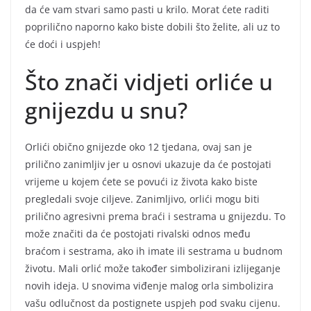
da će vam stvari samo pasti u krilo. Morat ćete raditi
poprilično naporno kako biste dobili što želite, ali uz to
će doći i uspjeh!
Što znači vidjeti orliće u
gnijezdu u snu?
Orlići obično gnijezde oko 12 tjedana, ovaj san je
prilično zanimljiv jer u osnovi ukazuje da će postojati
vrijeme u kojem ćete se povući iz života kako biste
pregledali svoje ciljeve. Zanimljivo, orlići mogu biti
prilično agresivni prema braći i sestrama u gnijezdu. To
može značiti da će postojati rivalski odnos među
braćom i sestrama, ako ih imate ili sestrama u budnom
životu. Mali orlić može također simbolizirani izlijeganje
novih ideja. U snovima viđenje malog orla simbolizira
vašu odlučnost da postignete uspjeh pod svaku cijenu.