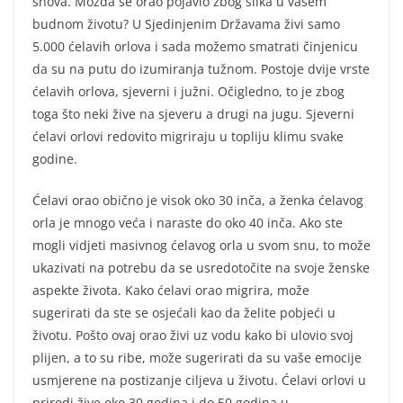
snova. Možda se orao pojavio zbog slika u vašem
budnom životu? U Sjedinjenim Državama živi samo
5.000 ćelavih orlova i sada možemo smatrati činjenicu
da su na putu do izumiranja tužnom. Postoje dvije vrste
ćelavih orlova, sjeverni i južni. Očigledno, to je zbog
toga što neki žive na sjeveru a drugi na jugu. Sjeverni
ćelavi orlovi redovito migriraju u topliju klimu svake
godine.
Ćelavi orao obično je visok oko 30 inča, a ženka ćelavog
orla je mnogo veća i naraste do oko 40 inča. Ako ste
mogli vidjeti masivnog ćelavog orla u svom snu, to može
ukazivati na potrebu da se usredotočite na svoje ženske
aspekte života. Kako ćelavi orao migrira, može
sugerirati da ste se osjećali kao da želite pobjeći u
životu. Pošto ovaj orao živi uz vodu kako bi ulovio svoj
plijen, a to su ribe, može sugerirati da su vaše emocije
usmjerene na postizanje ciljeva u životu. Ćelavi orlovi u
prirodi žive oko 30 godina i do 50 godina u