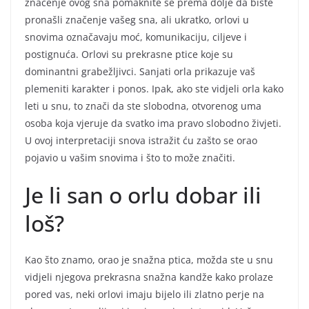
značenje ovog sna pomaknite se prema dolje da biste
pronašli značenje vašeg sna, ali ukratko, orlovi u
snovima označavaju moć, komunikaciju, ciljeve i
postignuća. Orlovi su prekrasne ptice koje su
dominantni grabežljivci. Sanjati orla prikazuje vaš
plemeniti karakter i ponos. Ipak, ako ste vidjeli orla kako
leti u snu, to znači da ste slobodna, otvorenog uma
osoba koja vjeruje da svatko ima pravo slobodno živjeti.
U ovoj interpretaciji snova istražit ću zašto se orao
pojavio u vašim snovima i što to može značiti.
Je li san o orlu dobar ili
loš?
Kao što znamo, orao je snažna ptica, možda ste u snu
vidjeli njegova prekrasna snažna kandže kako prolaze
pored vas, neki orlovi imaju bijelo ili zlatno perje na