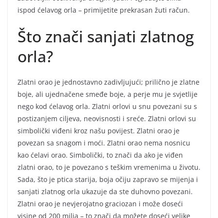
ispod ćelavog orla – primijetite prekrasan žuti račun.
Što znači sanjati zlatnog
orla?
Zlatni orao je jednostavno zadivljujući; prilično je zlatne
boje, ali ujednačene smeđe boje, a perje mu je svjetlije
nego kod ćelavog orla. Zlatni orlovi u snu povezani su s
postizanjem ciljeva, neovisnosti i sreće. Zlatni orlovi su
simbolički viđeni kroz našu povijest. Zlatni orao je
povezan sa snagom i moći. Zlatni orao nema nosnicu
kao ćelavi orao. Simbolički, to znači da ako je viđen
zlatni orao, to je povezano s teškim vremenima u životu.
Sada, što je ptica starija, boja očiju zapravo se mijenja i
sanjati zlatnog orla ukazuje da ste duhovno povezani.
Zlatni orao je nevjerojatno graciozan i može doseći
visine od 200 milja – to znači da možete doseći velike