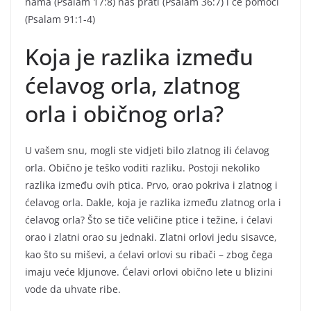
nama (Psalam 17:8) nas prati (Psalam 36:7) i će pomoći
(Psalam 91:1-4)
Koja je razlika između
ćelavog orla, zlatnog
orla i običnog orla?
U vašem snu, mogli ste vidjeti bilo zlatnog ili ćelavog
orla. Obično je teško voditi razliku. Postoji nekoliko
razlika između ovih ptica. Prvo, orao pokriva i zlatnog i
ćelavog orla. Dakle, koja je razlika između zlatnog orla i
ćelavog orla? Što se tiče veličine ptice i težine, i ćelavi
orao i zlatni orao su jednaki. Zlatni orlovi jedu sisavce,
kao što su miševi, a ćelavi orlovi su ribači – zbog čega
imaju veće kljunove. Ćelavi orlovi obično lete u blizini
vode da uhvate ribe.