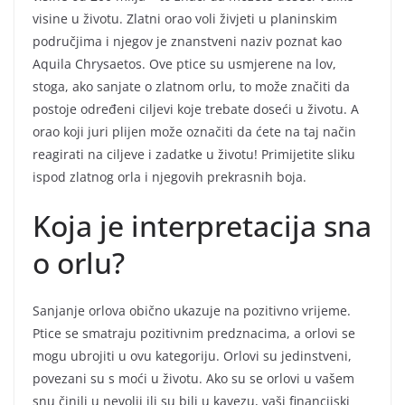
visine u životu. Zlatni orao voli živjeti u planinskim
područjima i njegov je znanstveni naziv poznat kao
Aquila Chrysaetos. Ove ptice su usmjerene na lov,
stoga, ako sanjate o zlatnom orlu, to može značiti da
postoje određeni ciljevi koje trebate doseći u životu. A
orao koji juri plijen može označiti da ćete na taj način
reagirati na ciljeve i zadatke u životu! Primijetite sliku
ispod zlatnog orla i njegovih prekrasnih boja.
Koja je interpretacija sna
o orlu?
Sanjanje orlova obično ukazuje na pozitivno vrijeme.
Ptice se smatraju pozitivnim predznacima, a orlovi se
mogu ubrojiti u ovu kategoriju. Orlovi su jedinstveni,
povezani su s moći u životu. Ako su se orlovi u vašem
snu činili u nevolji ili su bili u kavezu, vaši financijski