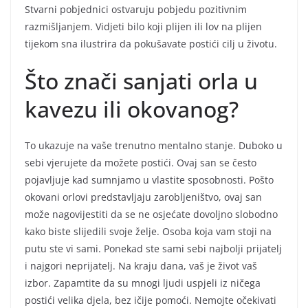
Stvarni pobjednici ostvaruju pobjedu pozitivnim
razmišljanjem. Vidjeti bilo koji plijen ili lov na plijen
tijekom sna ilustrira da pokušavate postići cilj u životu.
Što znači sanjati orla u
kavezu ili okovanog?
To ukazuje na vaše trenutno mentalno stanje. Duboko u
sebi vjerujete da možete postići. Ovaj san se često
pojavljuje kad sumnjamo u vlastite sposobnosti. Pošto
okovani orlovi predstavljaju zarobljeništvo, ovaj san
može nagovijestiti da se ne osjećate dovoljno slobodno
kako biste slijedili svoje želje. Osoba koja vam stoji na
putu ste vi sami. Ponekad ste sami sebi najbolji prijatelj
i najgori neprijatelj. Na kraju dana, vaš je život vaš
izbor. Zapamtite da su mnogi ljudi uspjeli iz ničega
postići velika djela, bez ičije pomoći. Nemojte očekivati