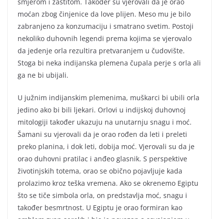
smjerom i zaštitom. Također su vjerovali da je orao
moćan zbog činjenice da love plijen. Meso mu je bilo
zabranjeno za konzumaciju i smatrano svetim. Postoji
nekoliko duhovnih legendi prema kojima se vjerovalo
da jedenje orla rezultira pretvaranjem u čudovište.
Stoga bi neka indijanska plemena čupala perje s orla ali
ga ne bi ubijali.
U južnim indijanskim plemenima, muškarci bi ubili orla
jedino ako bi bili ljekari. Orlovi u indijskoj duhovnoj
mitologiji također ukazuju na unutarnju snagu i moć.
Šamani su vjerovali da je orao rođen da leti i preleti
preko planina, i dok leti, dobija moć. Vjerovali su da je
orao duhovni pratilac i anđeo glasnik. S perspektive
životinjskih totema, orao se obično pojavljuje kada
prolazimo kroz teška vremena. Ako se okrenemo Egiptu
što se tiče simbola orla, on predstavlja moć, snagu i
također besmrtnost. U Egiptu je orao formiran kao