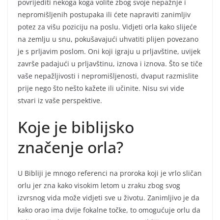
povrijediti nekoga koga volite zbog svoje nepažnje i
nepromišljenih postupaka ili ćete napraviti zanimljiv
potez za višu poziciju na poslu. Vidjeti orla kako slijeće
na zemlju u snu, pokušavajući uhvatiti plijen povezano
je s prljavim poslom. Oni koji igraju u prljavštine, uvijek
završe padajući u prljavštinu, iznova i iznova. Što se tiče
vaše nepažljivosti i nepromišljenosti, dvaput razmislite
prije nego što nešto kažete ili učinite. Nisu svi vide
stvari iz vaše perspektive.
Koje je biblijsko
značenje orla?
U Bibliji je mnogo referenci na proroka koji je vrlo sličan
orlu jer zna kako visokim letom u zraku zbog svog
izvrsnog vida može vidjeti sve u životu. Zanimljivo je da
kako orao ima dvije fokalne točke, to omogućuje orlu da