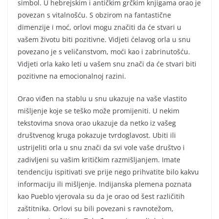
simbol. U hebrejskim i antičkim grčkim knjigama orao je
povezan s vitalnošću. S obzirom na fantastične
dimenzije i moć, orlovi mogu značiti da će stvari u
vašem životu biti pozitivne. Vidjeti ćelavog orla u snu
povezano je s veličanstvom, moći kao i zabrinutošću.
Vidjeti orla kako leti u vašem snu znači da će stvari biti
pozitivne na emocionalnoj razini.
Orao viđen na stablu u snu ukazuje na vaše vlastito
mišljenje koje se teško može promijeniti. U nekim
tekstovima snova orao ukazuje da netko iz vašeg
društvenog kruga pokazuje tvrdoglavost. Ubiti ili
ustrijeliti orla u snu znači da svi vole vaše društvo i
zadivljeni su vašim kritičkim razmišljanjem. Imate
tendenciju ispitivati sve prije nego prihvatite bilo kakvu
informaciju ili mišljenje. Indijanska plemena poznata
kao Pueblo vjerovala su da je orao od šest različitih
zaštitnika. Orlovi su bili povezani s ravnotežom,