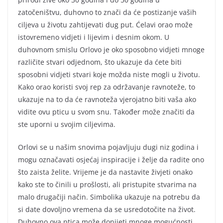
zatočeništvu, duhovno to znači da će postizanje vaših
ciljeva u životu zahtijevati dug put. Ćelavi orao može
istovremeno vidjeti i lijevim i desnim okom. U
duhovnom smislu Orlovo je oko sposobno vidjeti mnoge
različite stvari odjednom, što ukazuje da ćete biti
sposobni vidjeti stvari koje možda niste mogli u životu.
Kako orao koristi svoj rep za održavanje ravnoteže, to
ukazuje na to da će ravnoteža vjerojatno biti vaša ako
vidite ovu pticu u svom snu. Također može značiti da
ste uporni u svojim ciljevima.
Orlovi se u našim snovima pojavljuju dugi niz godina i
mogu označavati osjećaj inspiracije i želje da radite ono
što zaista želite. Vrijeme je da nastavite živjeti onako
kako ste to činili u prošlosti, ali pristupite stvarima na
malo drugačiji način. Simbolika ukazuje na potrebu da
si date dovoljno vremena da se usredotočite na život.
Duhovno ova ptica može donijeti mnoge mogućnosti