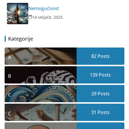
Nemogućnost
14 veljače, 2025
Kategorije
82
Posts
A
139
Posts
B
29
Posts
C
31
Posts
C