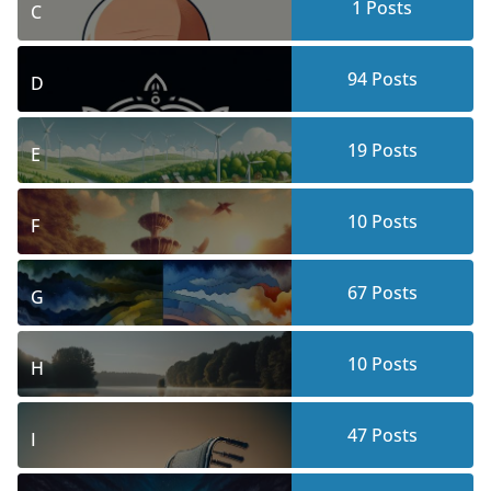
1
Posts
C
94
Posts
D
19
Posts
E
10
Posts
F
67
Posts
G
10
Posts
H
47
Posts
I