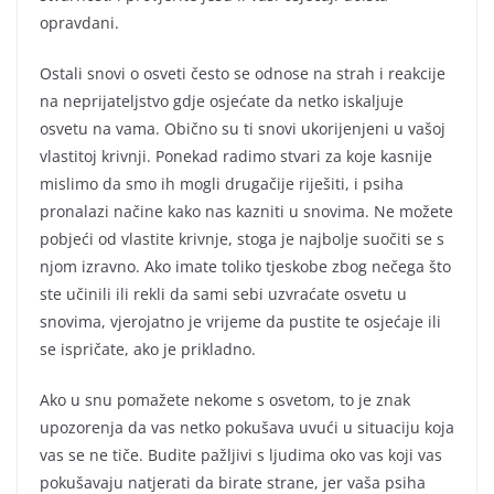
opravdani.
Ostali snovi o osveti često se odnose na strah i reakcije
na neprijateljstvo gdje osjećate da netko iskaljuje
osvetu na vama. Obično su ti snovi ukorijenjeni u vašoj
vlastitoj krivnji. Ponekad radimo stvari za koje kasnije
mislimo da smo ih mogli drugačije riješiti, i psiha
pronalazi načine kako nas kazniti u snovima. Ne možete
pobjeći od vlastite krivnje, stoga je najbolje suočiti se s
njom izravno. Ako imate toliko tjeskobe zbog nečega što
ste učinili ili rekli da sami sebi uzvraćate osvetu u
snovima, vjerojatno je vrijeme da pustite te osjećaje ili
se ispričate, ako je prikladno.
Ako u snu pomažete nekome s osvetom, to je znak
upozorenja da vas netko pokušava uvući u situaciju koja
vas se ne tiče. Budite pažljivi s ljudima oko vas koji vas
pokušavaju natjerati da birate strane, jer vaša psiha