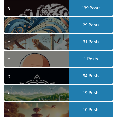
139
Posts
B
29
Posts
C
31
Posts
C
1
Posts
C
94
Posts
D
19
Posts
E
10
Posts
F