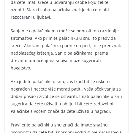
da ćete imati sreće u udvaranju osobe koju želite
oženiti. Stara i suha palačinka znak je da ćete biti
razočarani u ljubavi.
Sanjanje o palačinkama može se odnositi na razdoblje
siromaštva. Ako primite palačinku u snu, to predviđa
sreću. Ako vam palačinka padne na pod, to je predznak
nadolazećeg krštenja. San o palačinkama, prema
drevnim tumačenjima snova, može sugerirati
bogatstvo.
Ako jedete palačinke u snu, vaš trud bit će uskoro
nagrađen i nećete više morati patiti. Vaša očekivanja za
dobar posao i život će se ostvariti. Imati palačinke u snu
sugerira da ćete uživati u obilju i bit ćete zadovoljni.
Palačinke s voćem znače da ćete uživati u nagradi.
Pravljenje palačinki u snu znači da imate snažnu
osobnost i da ćete biti sposobni voditi svoje kućanstvo s