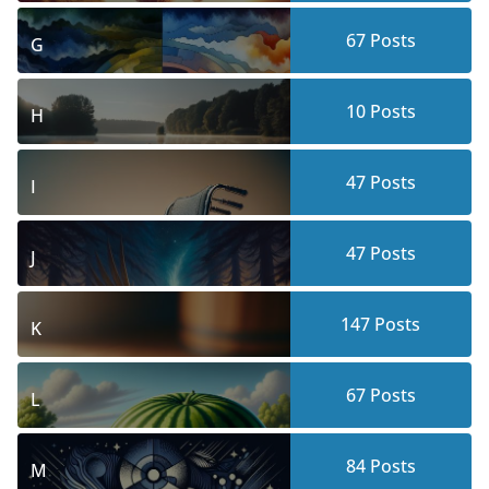
67
Posts
G
10
Posts
H
47
Posts
I
47
Posts
J
147
Posts
K
67
Posts
L
84
Posts
M