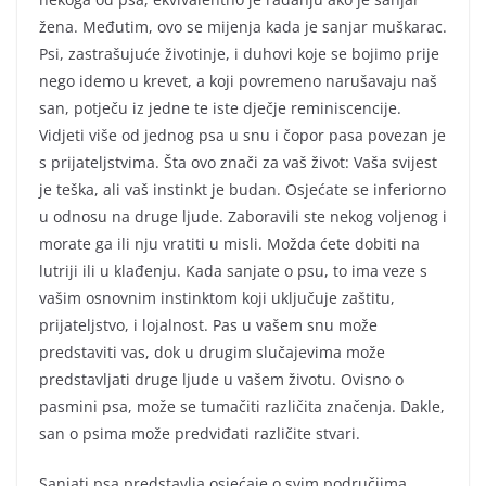
žena. Međutim, ovo se mijenja kada je sanjar muškarac.
Psi, zastrašujuće životinje, i duhovi koje se bojimo prije
nego idemo u krevet, a koji povremeno narušavaju naš
san, potječu iz jedne te iste dječje reminiscencije.
Vidjeti više od jednog psa u snu i čopor pasa povezan je
s prijateljstvima. Šta ovo znači za vaš život: Vaša svijest
je teška, ali vaš instinkt je budan. Osjećate se inferiorno
u odnosu na druge ljude. Zaboravili ste nekog voljenog i
morate ga ili nju vratiti u misli. Možda ćete dobiti na
lutriji ili u klađenju. Kada sanjate o psu, to ima veze s
vašim osnovnim instinktom koji uključuje zaštitu,
prijateljstvo, i lojalnost. Pas u vašem snu može
predstaviti vas, dok u drugim slučajevima može
predstavljati druge ljude u vašem životu. Ovisno o
pasmini psa, može se tumačiti različita značenja. Dakle,
san o psima može predviđati različite stvari.
Sanjati psa predstavlja osjećaje o svim područjima