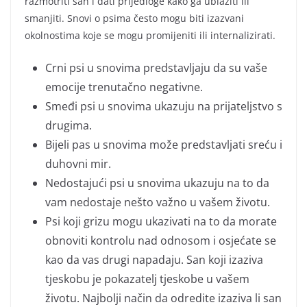
razmotriti san i dati prijedloge kako ga ublažiti ili
smanjiti. Snovi o psima često mogu biti izazvani
okolnostima koje se mogu promijeniti ili internalizirati.
Crni psi u snovima predstavljaju da su vaše
emocije trenutačno negativne.
Smeđi psi u snovima ukazuju na prijateljstvo s
drugima.
Bijeli pas u snovima može predstavljati sreću i
duhovni mir.
Nedostajući psi u snovima ukazuju na to da
vam nedostaje nešto važno u vašem životu.
Psi koji grizu mogu ukazivati na to da morate
obnoviti kontrolu nad odnosom i osjećate se
kao da vas drugi napadaju. San koji izaziva
tjeskobu je pokazatelj tjeskobe u vašem
životu. Najbolji način da odredite izaziva li san