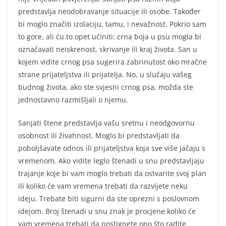
predstavlja neodobravanje situacije ili osobe. Također
bi moglo značiti izolaciju, tamu, i nevažnost. Pokrio sam
to gore, ali ću to opet učiniti: crna boja u psu mogla bi
označavati neiskrenost, skrivanje ili kraj života. San u
kojem vidite crnog psa sugerira zabrinutost oko mračne
strane prijateljstva ili prijatelja. No, u slučaju vašeg
budnog života, ako ste svjesni crnog psa, možda ste
jednostavno razmišljali o njemu.
Sanjati štene predstavlja vašu sretnu i neodgovornu
osobnost ili živahnost. Moglo bi predstavljati da
poboljšavate odnos ili prijateljstva koja sve više jačaju s
vremenom. Ako vidite leglo štenadi u snu predstavljaju
trajanje koje bi vam moglo trebati da ostvarite svoj plan
ili koliko će vam vremena trebati da razvijete neku
ideju. Trebate biti sigurni da ste oprezni s poslovnom
idejom. Broj štenadi u snu znak je procjene koliko će
vam vremena trebati da postignete ono što radite.