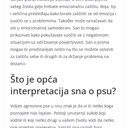
vašeg života gdje trebate emocionalnu zaštitu. Boja, tip
i veličina predviđaju kako birate zaštititi se od emocija i
suočiti se s problemima. Također može označavati da
ste u emocionalnoj samoobrani. San bi mogao
prikazivati kako pokušavate suočiti se s negativnom
situacijom uz održavanje povjerljivosti. San o psima
mogao bi predstavljati nešto na što se možete osloniti
za zaštitu sebe ili drugih ili za držanje problema na
distanci.
​​​​​​Što je opća
interpretacija sna o psu?
Vidjeti agresivne pse u snu znak je da vi ili netko koga
poznajete nije lojalan. Postoji unutarnji sukob koji
vodite ili koji netko drugi u vašem životu vodi da netko
nije vrijedan povjerenja. Sanjati psa raznih boja