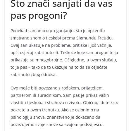
Što znači sanjati da vas
pas progoni?
Ponekad sanjamo o proganjanju, što je općenito
smatrano snom o tjeskobi prema Sigmundu Freudu.
Ovaj san ukazuje na probleme, pritiske i još važnije,
opći osjećaj zabrinutosti. Teškoće koje san progonitelja
prikazuje su mnogobrojne. Očigledno, u ovom slučaju,
to je pas – tako da to ukazuje na to da se osjećate
zabrinuto zbog odnosa.
Ovo može biti povezano s rođakom, prijateljem,
partnerom ili suradnikom. Sam pas je prikaz vaših
vlastitih tjeskoba i strahova u životu. Obično, idete kroz
pokrete u ovom trenutku. Ako se oslonimo na
psihologiju snova, znanstveno je dokazano da
povezujemo svoje snove sa svojom podsviješću.