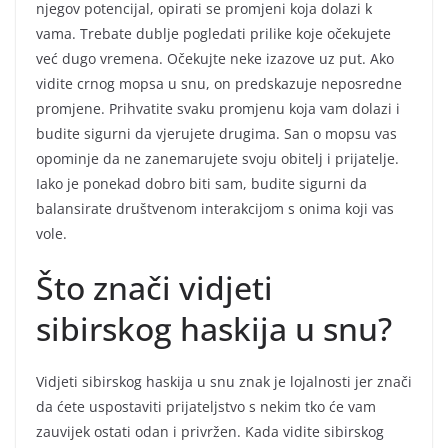
njegov potencijal, opirati se promjeni koja dolazi k
vama. Trebate dublje pogledati prilike koje očekujete
već dugo vremena. Očekujte neke izazove uz put. Ako
vidite crnog mopsa u snu, on predskazuje neposredne
promjene. Prihvatite svaku promjenu koja vam dolazi i
budite sigurni da vjerujete drugima. San o mopsu vas
opominje da ne zanemarujete svoju obitelj i prijatelje.
Iako je ponekad dobro biti sam, budite sigurni da
balansirate društvenom interakcijom s onima koji vas
vole.
Što znači vidjeti
sibirskog haskija u snu?
Vidjeti sibirskog haskija u snu znak je lojalnosti jer znači
da ćete uspostaviti prijateljstvo s nekim tko će vam
zauvijek ostati odan i privržen. Kada vidite sibirskog