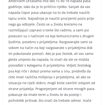
Američkim Državama ima oko 15 do 18 napada pasa
godišnje, tako da je to prilično rijetko. Sanjati da vas
napada čopor pasa ukazuje na to da trebate naučiti
tajnu sreće. Najvažnije je naučiti procijeniti poziv prije
nego ga odbijete. Često se u životu krećemo ne
razmišljajući zapravo o tome što radimo, a sami psi
povezani su s načinom na koji komuniciramo s drugim
ljudima, posebno s prijateljima. Razgovarajte sami sa
sobom na način na koji razgovarate s prijateljima dok
im pokušavate pomoći. Ako je pas žestok, ali vas samo
gleda umjesto da napada, to znači da ste se možda
posvađali s kolegama ili prijateljima. Vidjeti žestokog
psa koji riče i dolazi prema vama u snu, predviđa da
ćete imati različita mišljenja s prijateljima, ali ako se
situacija ne riješi dobro, mogli biste završiti izdajom od
strane prijatelja. Progonjenjem od strane mnogih pasa
pokazuje da imate teret u životu te da postoji i
psihološki pritisak, što znači da trebate odmor. Inače