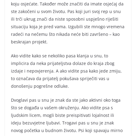
koju osjećate. Također može značiti da imate osjećaj da
ste zakočeni u svom životu. Pas koji juri svoj rep u snu
ili trči ukrug znači da niste sposobni uspješno riješiti
situaciju koja je pred vama. Izgubili ste mnogo vremena
radeći na nečemu što nikada neće biti završeno – kao
beskrajan projekt.
Ako vidite kako se nekoliko pasa klanja u snu, to
implicira da neka prijateljstva dolaze do kraja zbog
izdaje i nepovjerenja. A ako vidite psa kako jede zmiju,
to označava da prijatelj pokušava spriječiti vas u
donošenju pogrešne odluke.
Dvoglavi pas u snu je znak da ste jako aktivni oko toga
što se događa u vašem okruženju. Ako vidite psa s
ljudskim licem, mogli biste preispitivati lojalnost ili
ideju bezuvjetne ljubavi. Trogavi pas u snu je znak
novog početka u budnom životu. Psi koji spavaju mirno