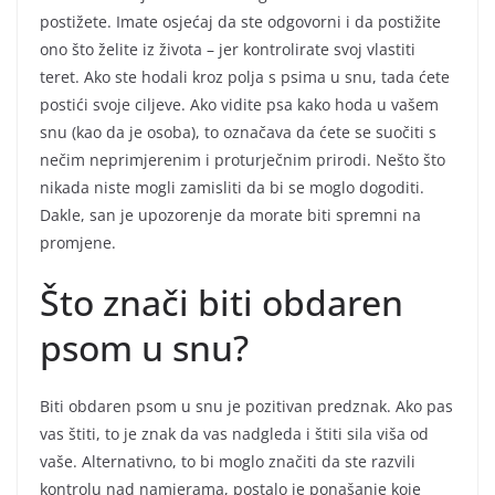
postižete. Imate osjećaj da ste odgovorni i da postižite
ono što želite iz života – jer kontrolirate svoj vlastiti
teret. Ako ste hodali kroz polja s psima u snu, tada ćete
postići svoje ciljeve. Ako vidite psa kako hoda u vašem
snu (kao da je osoba), to označava da ćete se suočiti s
nečim neprimjerenim i proturječnim prirodi. Nešto što
nikada niste mogli zamisliti da bi se moglo dogoditi.
Dakle, san je upozorenje da morate biti spremni na
promjene.
Što znači biti obdaren
psom u snu?
Biti obdaren psom u snu je pozitivan predznak. Ako pas
vas štiti, to je znak da vas nadgleda i štiti sila viša od
vaše. Alternativno, to bi moglo značiti da ste razvili
kontrolu nad namjerama, postalo je ponašanje koje