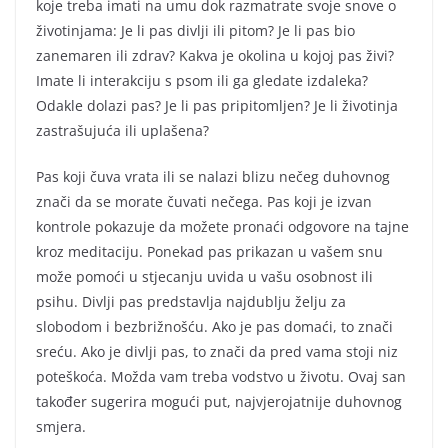
koje treba imati na umu dok razmatrate svoje snove o
životinjama: Je li pas divlji ili pitom? Je li pas bio
zanemaren ili zdrav? Kakva je okolina u kojoj pas živi?
Imate li interakciju s psom ili ga gledate izdaleka?
Odakle dolazi pas? Je li pas pripitomljen? Je li životinja
zastrašujuća ili uplašena?
Pas koji čuva vrata ili se nalazi blizu nečeg duhovnog
znači da se morate čuvati nečega. Pas koji je izvan
kontrole pokazuje da možete pronaći odgovore na tajne
kroz meditaciju. Ponekad pas prikazan u vašem snu
može pomoći u stjecanju uvida u vašu osobnost ili
psihu. Divlji pas predstavlja najdublju želju za
slobodom i bezbrižnošću. Ako je pas domaći, to znači
sreću. Ako je divlji pas, to znači da pred vama stoji niz
poteškoća. Možda vam treba vodstvo u životu. Ovaj san
također sugerira mogući put, najvjerojatnije duhovnog
smjera.