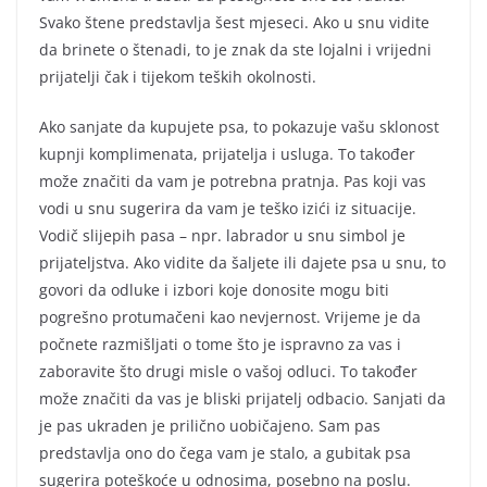
Svako štene predstavlja šest mjeseci. Ako u snu vidite
da brinete o štenadi, to je znak da ste lojalni i vrijedni
prijatelji čak i tijekom teških okolnosti.
Ako sanjate da kupujete psa, to pokazuje vašu sklonost
kupnji komplimenata, prijatelja i usluga. To također
može značiti da vam je potrebna pratnja. Pas koji vas
vodi u snu sugerira da vam je teško izići iz situacije.
Vodič slijepih pasa – npr. labrador u snu simbol je
prijateljstva. Ako vidite da šaljete ili dajete psa u snu, to
govori da odluke i izbori koje donosite mogu biti
pogrešno protumačeni kao nevjernost. Vrijeme je da
počnete razmišljati o tome što je ispravno za vas i
zaboravite što drugi misle o vašoj odluci. To također
može značiti da vas je bliski prijatelj odbacio. Sanjati da
je pas ukraden je prilično uobičajeno. Sam pas
predstavlja ono do čega vam je stalo, a gubitak psa
sugerira poteškoće u odnosima, posebno na poslu.