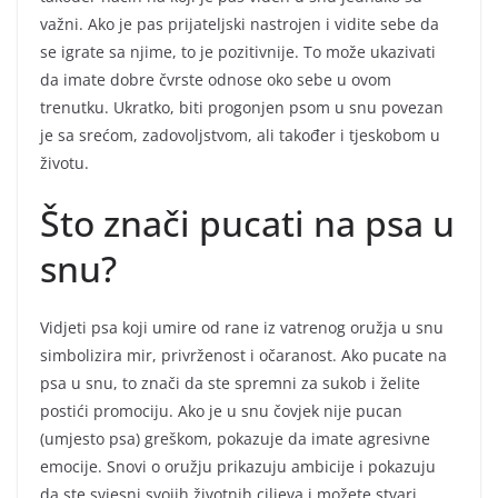
važni. Ako je pas prijateljski nastrojen i vidite sebe da
se igrate sa njime, to je pozitivnije. To može ukazivati
da imate dobre čvrste odnose oko sebe u ovom
trenutku. Ukratko, biti progonjen psom u snu povezan
je sa srećom, zadovoljstvom, ali također i tjeskobom u
životu.
Što znači pucati na psa u
snu?
Vidjeti psa koji umire od rane iz vatrenog oružja u snu
simbolizira mir, privrženost i očaranost. Ako pucate na
psa u snu, to znači da ste spremni za sukob i želite
postići promociju. Ako je u snu čovjek nije pucan
(umjesto psa) greškom, pokazuje da imate agresivne
emocije. Snovi o oružju prikazuju ambicije i pokazuju
da ste svjesni svojih životnih ciljeva i možete stvari