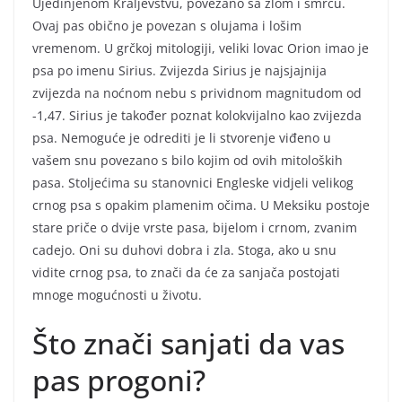
Ujedinjenom Kraljevstvu, povezano sa zlom i smrću.
Ovaj pas obično je povezan s olujama i lošim
vremenom. U grčkoj mitologiji, veliki lovac Orion imao je
psa po imenu Sirius. Zvijezda Sirius je najsjajnija
zvijezda na noćnom nebu s prividnom magnitudom od
-1,47. Sirius je također poznat kolokvijalno kao zvijezda
psa. Nemoguće je odrediti je li stvorenje viđeno u
vašem snu povezano s bilo kojim od ovih mitoloških
pasa. Stoljećima su stanovnici Engleske vidjeli velikog
crnog psa s opakim plamenim očima. U Meksiku postoje
stare priče o dvije vrste pasa, bijelom i crnom, zvanim
cadejo. Oni su duhovi dobra i zla. Stoga, ako u snu
vidite crnog psa, to znači da će za sanjača postojati
mnoge mogućnosti u životu.
Što znači sanjati da vas
pas progoni?