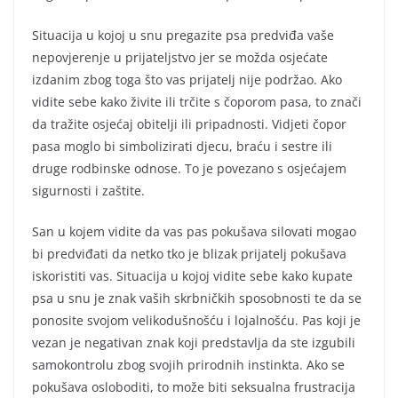
Situacija u kojoj u snu pregazite psa predviđa vaše
nepovjerenje u prijateljstvo jer se možda osjećate
izdanim zbog toga što vas prijatelj nije podržao. Ako
vidite sebe kako živite ili trčite s čoporom pasa, to znači
da tražite osjećaj obitelji ili pripadnosti. Vidjeti čopor
pasa moglo bi simbolizirati djecu, braću i sestre ili
druge rodbinske odnose. To je povezano s osjećajem
sigurnosti i zaštite.
San u kojem vidite da vas pas pokušava silovati mogao
bi predviđati da netko tko je blizak prijatelj pokušava
iskoristiti vas. Situacija u kojoj vidite sebe kako kupate
psa u snu je znak vaših skrbničkih sposobnosti te da se
ponosite svojom velikodušnošću i lojalnošću. Pas koji je
vezan je negativan znak koji predstavlja da ste izgubili
samokontrolu zbog svojih prirodnih instinkta. Ako se
pokušava osloboditi, to može biti seksualna frustracija