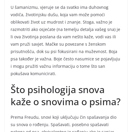
U šamanizmu, vjeruje se da svatko ima duhovnog
vodiča, životinjsku dušu, koja vam može pomoći
oblikovati život uz mudrost i znanje. Stoga, važno je
razmotriti ako osjećate (na temelju detalja vašeg sna) je
li ova životinja poslana da vam nešto kaže, vodi vas ili
vam pruži savjet. Mačke su povezane s ženskom
prisutnošću, dok su psi fokusirani na muževnost. Boja
psa također je važna. Boje često nasumice se pojavljuju
i mogu pružiti važnu informaciju o tome što san
pokušava komunicirati.
Što psihologija snova
kaže o snovima o psima?
Prema Freudu, snovi koji uključuju čin spašavanja dio
su snova o rođenju. Spašavati, posebno spašavati
nekoga od psa, ekvivalentno je rađanju ako je sanjar