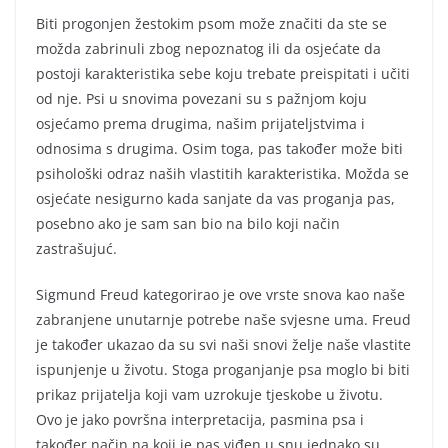
Biti progonjen žestokim psom može značiti da ste se
možda zabrinuli zbog nepoznatog ili da osjećate da
postoji karakteristika sebe koju trebate preispitati i učiti
od nje. Psi u snovima povezani su s pažnjom koju
osjećamo prema drugima, našim prijateljstvima i
odnosima s drugima. Osim toga, pas također može biti
psihološki odraz naših vlastitih karakteristika. Možda se
osjećate nesigurno kada sanjate da vas proganja pas,
posebno ako je sam san bio na bilo koji način
zastrašujuć.
Sigmund Freud kategorirao je ove vrste snova kao naše
zabranjene unutarnje potrebe naše svjesne uma. Freud
je također ukazao da su svi naši snovi želje naše vlastite
ispunjenje u životu. Stoga proganjanje psa moglo bi biti
prikaz prijatelja koji vam uzrokuje tjeskobe u životu.
Ovo je jako površna interpretacija, pasmina psa i
također način na koji je pas viđen u snu jednako su