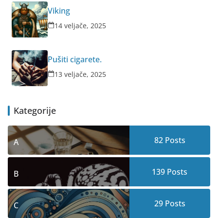
Viking
14 veljače, 2025
Pušiti cigarete.
13 veljače, 2025
Kategorije
82
Posts
A
139
Posts
B
29
Posts
C