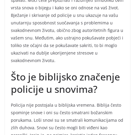
spavati. Moći ćete prepoznati i razumjeti simboliku ovih
vrsta snova o bijegu i kako se oni odnose na vaš život.
Bježanje i skrivanje od policije u snu ukazuje na vašu
unutarnju sposobnost suočavanja s problemima u
svakodnevnom životu, obično zbog autoritetnih figura u
vašem snu. Međutim, ako ustrajno pokušavate pobjeći i
toliko ste očajni da se pokušavate sakriti, to bi moglo
ukazivati na dublje ukorijenjene stresove u
svakodnevnom životu.
Što je biblijsko značenje
policije u snovima?
Policija nije postojala u biblijska vremena. Biblija često
spominje snove i oni su često smatrani božanskim
porukama. Loši snovi su se smatrali komunikacijama od
zlih duhova. Snovi su često mogli biti viđeni kao