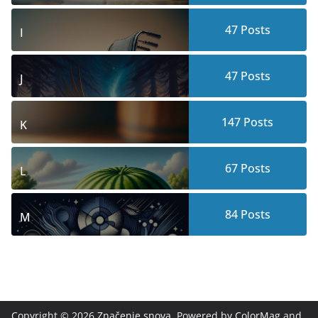
47
Posts
I
47
Posts
J
147
Posts
K
67
Posts
L
84
Posts
M
Copyright © 2026
Značenje snova
. Powered by
ColorMag
and