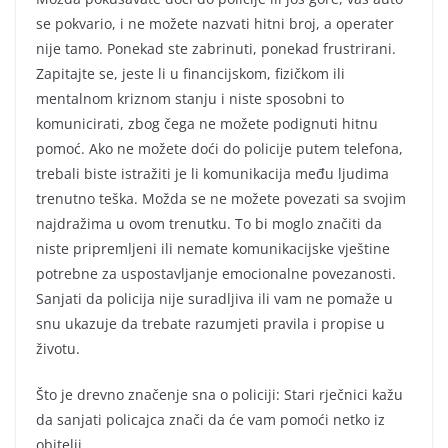
se pokvario, i ne možete nazvati hitni broj, a operater
nije tamo. Ponekad ste zabrinuti, ponekad frustrirani.
Zapitajte se, jeste li u financijskom, fizičkom ili
mentalnom kriznom stanju i niste sposobni to
komunicirati, zbog čega ne možete podignuti hitnu
pomoć. Ako ne možete doći do policije putem telefona,
trebali biste istražiti je li komunikacija među ljudima
trenutno teška. Možda se ne možete povezati sa svojim
najdražima u ovom trenutku. To bi moglo značiti da
niste pripremljeni ili nemate komunikacijske vještine
potrebne za uspostavljanje emocionalne povezanosti.
Sanjati da policija nije suradljiva ili vam ne pomaže u
snu ukazuje da trebate razumjeti pravila i propise u
životu.
Što je drevno značenje sna o policiji: Stari rječnici kažu
da sanjati policajca znači da će vam pomoći netko iz
obitelji.