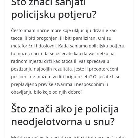
Što znači sanjati
policijsku potjeru?
Često imam noćne more koje uključuju držanje kao
taoca ili biti progonjen, ili biti paraliziran. Oni su
metaforični i doslovni. Kada sanjamo policijsku potjeru,
to može značiti da se osjećate kao da vas netko na
radnom mjestu drži kao taoca ili vas sprečava u
postizanju najboljih rezultata. Jeste li preopterećeni
poslom i ne možete voditi brigu o sebi? Osjećate li se
preplavljeno previše stvarima i nesposobnim u
obavljanju bilo koje od njih dobro?
Što znači ako je policija
neodjelotvorna u snu?
Možda pokušavate doći do policije ili još gore, vaš auto