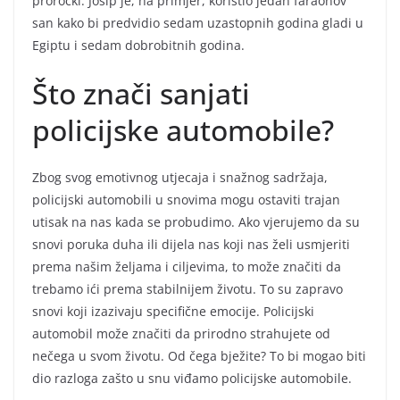
proročki. Josip je, na primjer, koristio jedan faraonov
san kako bi predvidio sedam uzastopnih godina gladi u
Egiptu i sedam dobrobitnih godina.
Što znači sanjati
policijske automobile?
Zbog svog emotivnog utjecaja i snažnog sadržaja,
policijski automobili u snovima mogu ostaviti trajan
utisak na nas kada se probudimo. Ako vjerujemo da su
snovi poruka duha ili dijela nas koji nas želi usmjeriti
prema našim željama i ciljevima, to može značiti da
trebamo ići prema stabilnijem životu. To su zapravo
snovi koji izazivaju specifične emocije. Policijski
automobil može značiti da prirodno strahujete od
nečega u svom životu. Od čega bježite? To bi mogao biti
dio razloga zašto u snu viđamo policijske automobile.