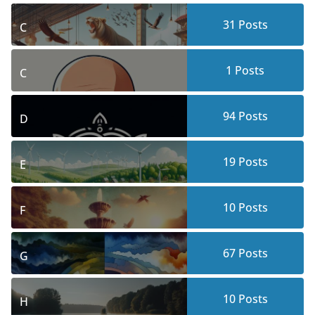
31
Posts
C
1
Posts
C
94
Posts
D
19
Posts
E
10
Posts
F
67
Posts
G
10
Posts
H