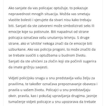
Ako sanjate da vas policajac optužuje, to pokazuje
nepravednost mnogih situacija. Možda vas smetaju
vlastite bolesti i vjerujete da stvari nisu kako trebaju
biti. Sanjati da ste zatvoreni može simbolizirati seks ili
emocije koje su potisnute. Biti napadnut od strane
policajca označava vašu unutarnju krivnju. S druge
strane, ako vi ‘uhitite’ nekoga znači da će emocije biti
uzburkane. Ako vas policija progoni, to može značiti da
se trebate suočiti s optužbama u budnom životu.
Sanjati da ste uhićeni za zločin koji ste počinili sugerira
da imate grižnju savjesti.
Vidjeti policijsku snagu u snu predstavlja vašu želju za
pravilima, te također označava prepoznavanje obaveza i
pravila u vašem životu. Policajci u snu predstavljaju
okvir, pravila, kao i pokušaj upravljanja drugima. Jasnije
tumačenje vidjeti policajce u snu upozorava da trebate