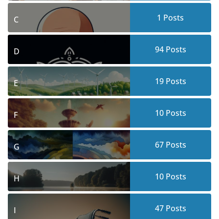
1
Posts
C
94
Posts
D
19
Posts
E
10
Posts
F
67
Posts
G
10
Posts
H
47
Posts
I