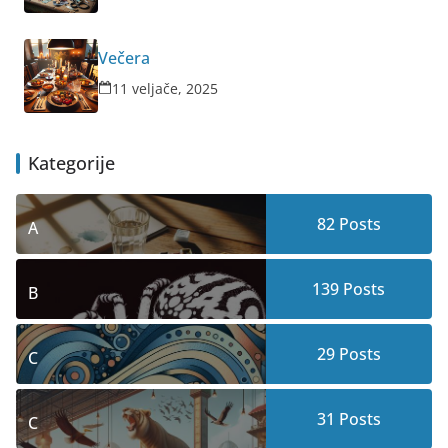
Večera
11 veljače, 2025
Kategorije
82
Posts
A
139
Posts
B
29
Posts
C
31
Posts
C