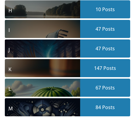
10
Posts
H
47
Posts
I
47
Posts
J
147
Posts
K
67
Posts
L
84
Posts
M