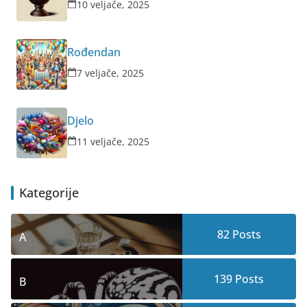
10 veljače, 2025
Rođendan
7 veljače, 2025
Djelo
11 veljače, 2025
Kategorije
82
Posts
A
139
Posts
B