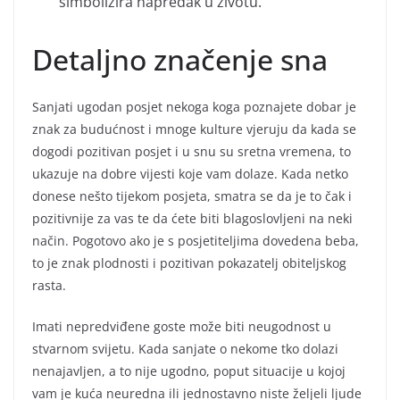
simbolizira napredak u životu.
Detaljno značenje sna
Sanjati ugodan posjet nekoga koga poznajete dobar je
znak za budućnost i mnoge kulture vjeruju da kada se
dogodi pozitivan posjet i u snu su sretna vremena, to
ukazuje na dobre vijesti koje vam dolaze. Kada netko
donese nešto tijekom posjeta, smatra se da je to čak i
pozitivnije za vas te da ćete biti blagoslovljeni na neki
način. Pogotovo ako je s posjetiteljima dovedena beba,
to je znak plodnosti i pozitivan pokazatelj obiteljskog
rasta.
Imati nepredviđene goste može biti neugodnost u
stvarnom svijetu. Kada sanjate o nekome tko dolazi
nenajavljen, a to nije ugodno, poput situacije u kojoj
vam je kuća neuredna ili jednostavno niste željeli ljude