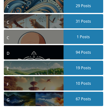
29
Posts
C
31
Posts
C
1
Posts
C
94
Posts
D
19
Posts
E
10
Posts
F
67
Posts
G